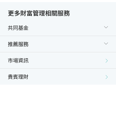
受理之信託類別
更多財富管理相關服務
境內/境外基金：
單筆
定期(不)定額
（不含ETF、貨幣(市場)型基金、後收
共同基金
型基金）
推薦服務
交易時間暨扣款時間
交易時間：交易日期依本行系統所設定之營業日為
市場資訊
準；惟遇特殊狀況及其他不可抗拒之因素，本行保有
更改交易截止期限之權利。
貴賓理財
臨櫃下單：營業時間週一至週五15:30截止(惟遇
需進行電訪確認之業務以15:00為截止時間)。
電子化通路(含網路銀行、行動銀行等)下單：臺
幣/外幣信託開放24小時下單，營業時間週一至週
五15:30截止，
截止前視為當日交易，超過則為次
一營業日之申請
。
其他注意事項