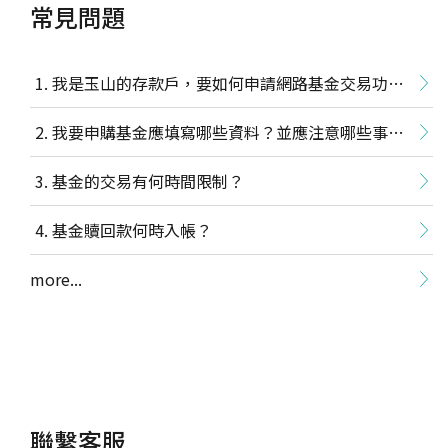
常見問題
定期定額之申請、款項存入及變更事項申請，需
於扣款日前一營業日營業時間前完成，當次扣款
才生效；定期不定額之申請及變更事項申請，需
我是玉山的存款戶，要如何申請網路基金交易功
於扣款日前二營業日營業時間前完成，款項存入
需於扣款日前一營業日營業時間前完成，當次扣
能？
我要申購基金應填寫哪些資料？並應注意哪些事
款才生效。
理財快易通之交易有效確認期間為收到交易確認
項？
基金的交易有何時間限制？
通知的
次一營業日24:00以前
；在收到交易確認
通知的營業日當天15:30前確認交易，視為當日
基金贖回款何時入帳？
交易，超過前述時間將視為次日交易(皆以臺灣
時間為準)。
more...
扣款時間：
臺幣信託：即時扣款。(電子化通路超過15:30為
次一營業日交易)
外幣信託：於營業日09:00-16:00進行即時扣款，
其餘時間下單將先執行圈存作業，統一於次一營業
日進行扣款。(電子化通路超過15:30為次一營業日
聯繫客服
交易)