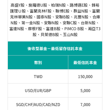
高盛Y股、施羅德U股、柏瑞N股、路博邁E股、鋒裕
匯理Ｕ股、富蘭克林F股、聯博E股、群益N股、富蘭
克林華美N股、國泰N股、安聯B股、兆豐N股、合庫
N股、第一金N股、安聯N股、安聯C股、台新N股、
富達N股、摩根F股、富達B股、PIMCO B股、瀚亞T3
股、貝萊德B股、玉山N股
後收型基金－最低留存信託本金
幣別
最低信託本金
TWD
150,000
USD/EUR/GBP
5,000
SGD/CHF/AUD/CAD/NZD
7,000