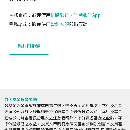
帳務查詢：歡迎使用
網路銀行
、
行動銀行App
交易淨值
業務諮詢：歡迎使用
智能客服
即時互動
申購：境內/境外基金一般適用營業日當日(T)之申購
價，若特殊系列基金非屬當日申購價，依個別基金公
司規範辦理。(T=營業日當日)
與我們聯繫
贖回：境內/境外基金一般適用T~T+2之贖回價，若
特殊系列基金非屬前述贖回價，依個別基金公司規範
辦理。(T=營業日當日)
基金之實際申購、轉換、贖回價有時因各項節日、天
災、基金清算、合併等種種因素皆以基金公司回報為
準。請參考本行共同基金網站個別基金資料。
共同基金投資警語
交易匯率
各基金經金管會核准或同意生效，惟不表示絕無風險，本行及基金
經理公司以往之經理績效不保證基金之最低投資收益；本行及基金
申購：本行特定金錢信託基金之申購匯率依本行下單
經理公司除盡善良管理人之注意義務外，不負責各基金之盈虧，亦
日系統之牌告賣出匯率為準。
不保證最低之收益，投資人申購前應詳閱基金公開說明書。投資基
贖回：臺幣信託贖回基金之匯率，以收到國內外基金
金所應承擔之相關風險及應負擔之費用(含分銷費用等)已揭露於基金