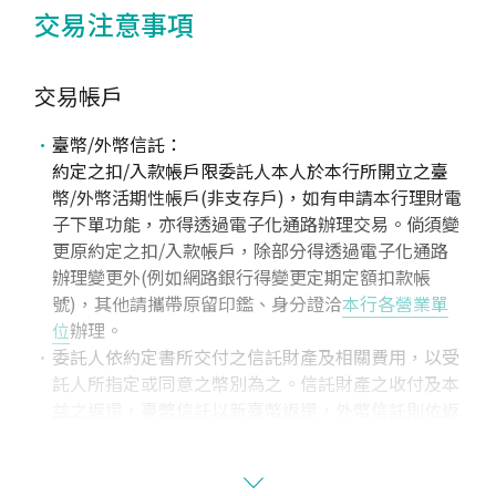
交易注意事項
交易帳戶
臺幣/外幣信託：
約定之扣/入款帳戶限委託人本人於本行所開立之臺
幣/外幣活期性帳戶(非支存戶)，如有申請本行理財電
子下單功能，亦得透過電子化通路辦理交易。倘須變
更原約定之扣/入款帳戶，除部分得透過電子化通路
辦理變更外(例如網路銀行得變更定期定額扣款帳
號)，其他請攜帶原留印鑑、身分證洽
本行各營業單
位
辦理。
委託人依約定書所交付之信託財產及相關費用，以受
託人所指定或同意之幣別為之。信託財產之收付及本
益之返還，臺幣信託以新臺幣返還，外幣信託則依返
還時投資標的之計價幣別返還。