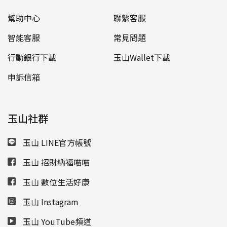
別及本金之一定比例計付。
轉換手續費：
幫助中心
聯繫客服
境外基金轉換時，本行將依轉換筆數計收轉換手
智能客服
常見問題
續費每筆新臺幣伍佰元整/OBU戶為美元壹拾伍元
整，另加基金經理公司/有關發行機構應收手續
行動銀行下載
玉山Wallet下載
費。
申訴信箱
境內基金轉換時，本行將依轉換筆數計收轉換手
續費每筆新臺幣伍拾元整/OBU戶為美元貳元整，
另加基金經理公司/有關發行機構應收手續費。
贖回費/買回費：少數基金公司於贖回時額外收取的
玉山社群
費用，該費用自贖回總額中扣收(相關費率詳見基金
公司投資人須知或公開說明書規定)。
玉山 LINE官方帳號
短線交易費：
轉換或贖回交易若已屬境內基金/境外
玉山 招財納福喵喵
基金短線交易，則基金公司將額外收取短線交易費
用，並自轉換或贖回款內扣除。
基金公司發現並認定
玉山 數位生活好康
委託人確實從事短線交易，則基金公司有權限制委託
人帳戶再進行任何申購或轉換。各基金公司對於短線
玉山 Instagram
交易之規定，請參考
本行網站之公告
。
玉山 YouTube頻道
信託管理費：
每年每筆信託管理費為信託本金之