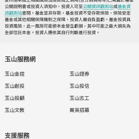
經理公司/有關發行機構匯入款，解付作業時依
受託
公開說明書或投資人須知中，投資人可至
公開資訊觀測站
或
基金資
人牌告之買入匯率為準。
訊觀測站
查閱。基金並非存款，基金投資不受存款保險、保險安定
基金或其他相關保障機制之保障，投資人需自負盈虧。基金投資具
轉換：基金轉換時，其不同幣別間之兌換，以國內外
投資風險，此一風險可能使本金發生虧損，其中可能之最大損失為
基金經理公司/有關發行機構作業所定之匯率為準；
全部信託本金。投資人應依其自行判斷進行投資。
境內基金不接受不同計價幣別基金之轉換。
各項費用
玉山服務網
申購手續費：
玉山金控
玉山證券
一般(單筆)信託：於約定書簽訂後，按受託人及基
金經理公司/有關發行機構規定，前收型基金於申
玉山創投
玉山投信
購時一次給付；後收型基金申購時無需支付手續
費，於贖回時依產品信託期間之長短給付遞延申購
玉山投顧
玉山志工
手續費，該費用由基金公司自贖回總額中扣收(有
玉山文教
菁英招募
關後收型基金遞延申購手續費之規定詳交易注意事
項之「後收型基金轉換及贖回」說明)。
定期(不)定額信託：於約定書簽訂後，依受託人及
基金經理公司/有關發行機構規定，按每次信託幣
支援服務