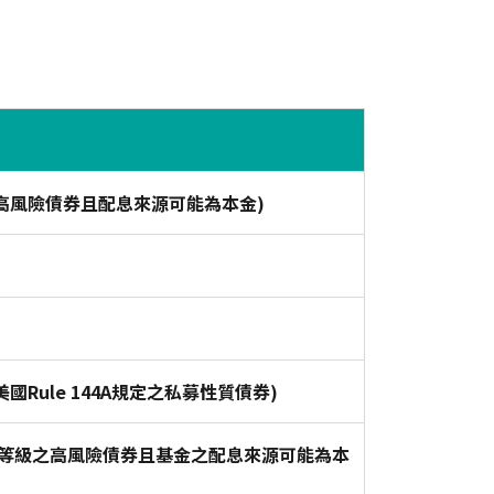
高風險債券且配息來源可能為本金)
Rule 144A規定之私募性質債券)
資等級之高風險債券且基金之配息來源可能為本