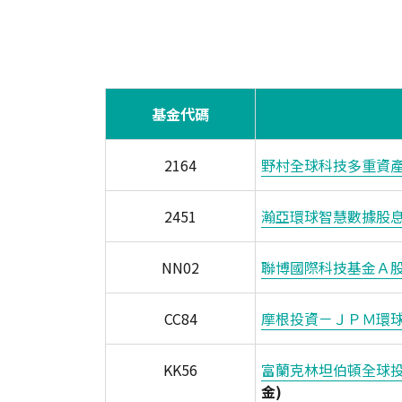
基金代碼
2164
野村全球科技多重資
2451
瀚亞環球智慧數據股
NN02
聯博國際科技基金Ａ
CC84
摩根投資－ＪＰＭ環
KK56
富蘭克林坦伯頓全球
金)