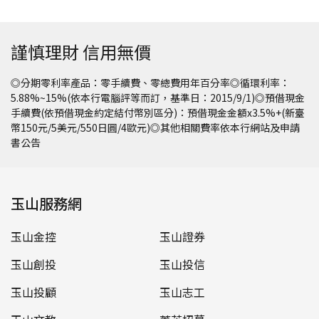
謹慎理財 信用無價
◎分期零利率產品：零手續費、零總費用年百分率◎循環利率：
5.88%~15%(依本行電腦評等而訂，基準日：2015/9/1)◎預借現金
手續費(依預借現金約定結付幣別區分)：預借現金金額x3.5%+(新臺
幣150元/5美元/550日圓/4歐元)◎其他相關費率依本行網站及申請
書公告
玉山服務網
玉山金控
玉山證券
玉山創投
玉山投信
玉山投顧
玉山志工