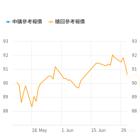
Chart
申購參考報價
贖回參考報價
Line chart with 2 lines.
The chart has 1 X axis displaying Time. Range: 2026-05-09 00
The chart has 2 Y axes displaying values and values.
93
93
92
92
91
91
90
90
89
89
88
88
18. May
1. Jun
15. Jun
29. Jun