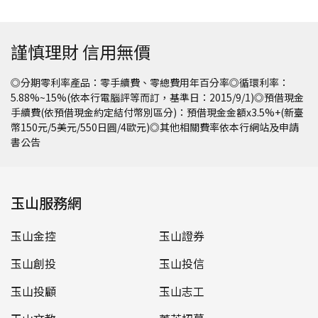
謹慎理財 信用無價
◎分期零利率產品：零手續費、零總費用年百分率◎循環利率：
5.88%~15%(依本行電腦評等而訂，基準日：2015/9/1)◎預借現金
手續費(依預借現金約定結付幣別區分)：預借現金金額x3.5%+(新臺
幣150元/5美元/550日圓/4歐元)◎其他相關費率依本行網站及申請
書公告
玉山服務網
玉山金控
玉山證券
玉山創投
玉山投信
玉山投顧
玉山志工