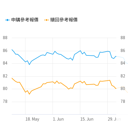
Chart
申購參考報價
贖回參考報價
Line chart with 2 lines.
The chart has 1 X axis displaying Time. Range: 2026-05-11 00
The chart has 2 Y axes displaying values and values.
88
88
86
86
84
84
82
82
80
80
78
78
18. May
1. Jun
15. Jun
29. Jun