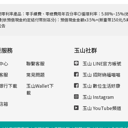
零利率產品：零手續費、零總費用年百分率◎循環利率：5.88%~15%(依
(依預借現金約定結付幣別區分)：預借現金金額x3.5%+(新臺幣150元/
公告
援服務
玉山社群
中心
聯繫客服
玉山 LINE官方帳號
客服
常見問題
玉山 招財納福喵喵
銀行下載
玉山Wallet下
玉山 數位生活好康
載
玉山 Instagram
信箱
玉山 YouTube頻道