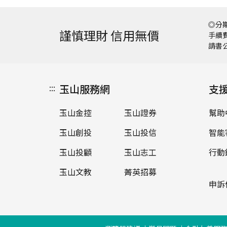
◎分期
謹慎理財 信用無價
手續費
請書
:::
玉山服務網
支
玉山金控
玉山證券
幫助
玉山創投
玉山投信
智能
玉山投顧
玉山志工
行動
玉山文教
菁英招募
申訴