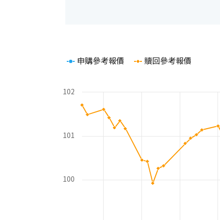
Chart
申購參考報價
贖回參考報價
Line chart with 2 lines.
The chart has 1 X axis displaying Time. Rang
The chart has 2 Y axes displaying values and 
102
101
100