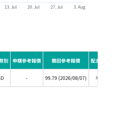
13. Jul
20. Jul
27. Jul
3. Aug
幣別
申購參考報價
贖回參考報價
配息頻率
風險報酬
SD
-
99.79 (2026/08/07)
半年
RR5