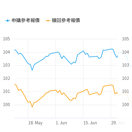
Chart
申購參考報價
贖回參考報價
Line chart with 2 lines.
The chart has 1 X axis displaying Time. Range: 2026-05-11 00
The chart has 2 Y axes displaying values and values.
105
105
104
104
103
103
102
102
101
101
100
100
18. May
1. Jun
15. Jun
29. Jun