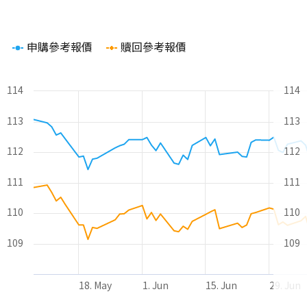
Chart
申購參考報價
贖回參考報價
Line chart with 2 lines.
The chart has 1 X axis displaying Time. Range: 2026-05-08 00
The chart has 2 Y axes displaying values and values.
114
114
113
113
112
112
111
111
110
110
109
109
18. May
1. Jun
15. Jun
29. Jun