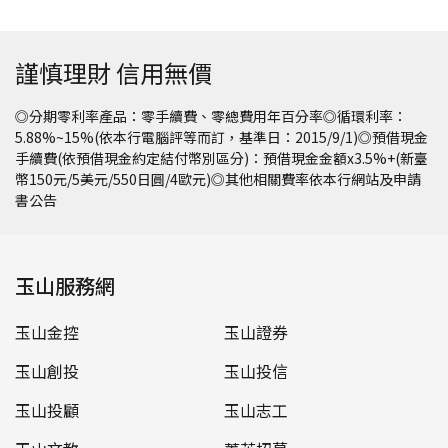
謹慎理財 信用無價
◎分期零利率產品：零手續費、零總費用年百分率◎循環利率：
5.88%~15%(依本行電腦評等而訂，基準日：2015/9/1)◎預借現金
手續費(依預借現金約定結付幣別區分)：預借現金金額x3.5%+(新臺
幣150元/5美元/550日圓/4歐元)◎其他相關費率依本行網站及申請
書公告
玉山服務網
玉山金控
玉山證券
玉山創投
玉山投信
玉山投顧
玉山志工