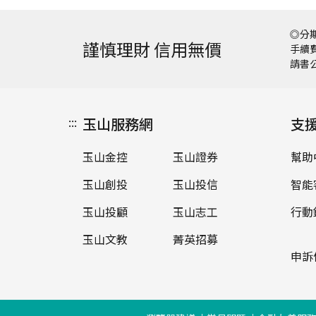
◎分期
謹慎理財 信用無價
手續費
請書
:::
玉山服務網
支
玉山金控
玉山證券
幫助
玉山創投
玉山投信
智能
玉山投顧
玉山志工
行動
玉山文教
菁英招募
申訴