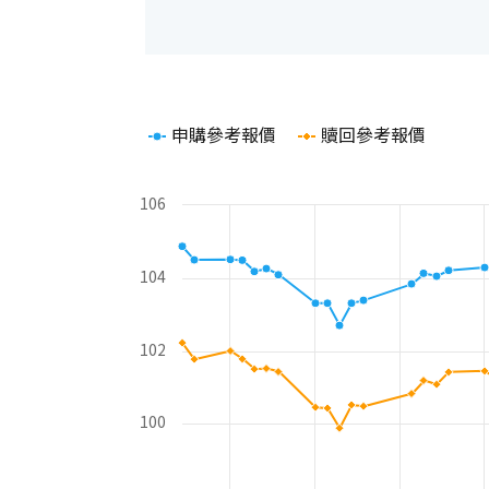
Chart
申購參考報價
贖回參考報價
Line chart with 2 lines.
The chart has 1 X axis displaying Time. Rang
The chart has 2 Y axes displaying values and 
106
104
102
100