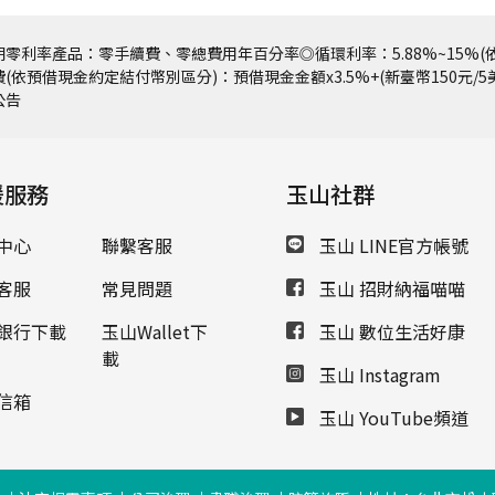
零利率產品：零手續費、零總費用年百分率◎循環利率：5.88%~15%(依
(依預借現金約定結付幣別區分)：預借現金金額x3.5%+(新臺幣150元/
公告
援服務
玉山社群
中心
聯繫客服
玉山 LINE官方帳號
客服
常見問題
玉山 招財納福喵喵
銀行下載
玉山Wallet下
玉山 數位生活好康
載
玉山 Instagram
信箱
玉山 YouTube頻道