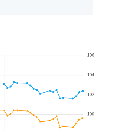
106
104
102
100