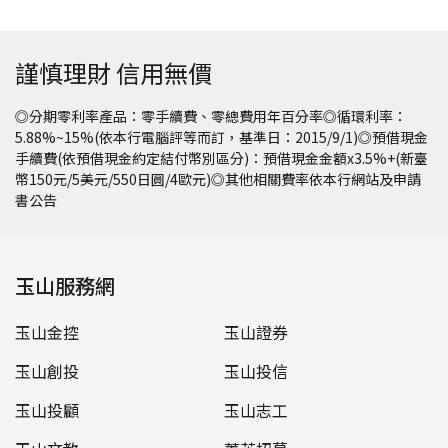
謹慎理財 信用無價
◎分期零利率產品：零手續費、零總費用年百分率◎循環利率：
5.88%~15%(依本行電腦評等而訂，基準日：2015/9/1)◎預借現金
手續費(依預借現金約定結付幣別區分)：預借現金金額x3.5%+(新臺
幣150元/5美元/550日圓/4歐元)◎其他相關費率依本行網站及申請
書公告
玉山服務網
玉山金控
玉山證券
玉山創投
玉山投信
玉山投顧
玉山志工