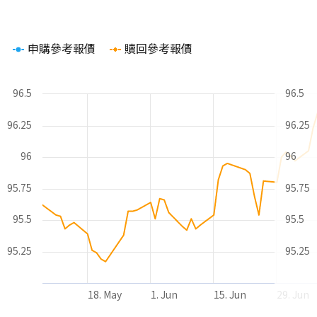
Chart
申購參考報價
贖回參考報價
Line chart with 2 lines.
The chart has 1 X axis displaying Time. Range: 2026-05-08 00
The chart has 2 Y axes displaying values and values.
96.5
96.5
96.25
96.25
96
96
95.75
95.75
95.5
95.5
95.25
95.25
18. May
1. Jun
15. Jun
29. Jun