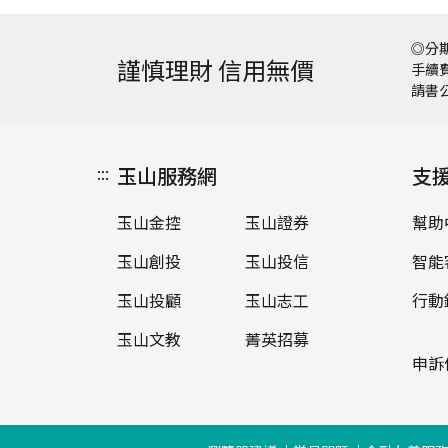
◎分期
謹慎理財 信用無價
手續費
請書
:::
玉山服務網
支
玉山金控
玉山證券
幫助
玉山創投
玉山投信
智能
玉山投顧
玉山志工
行動
玉山文教
菁英招募
申訴