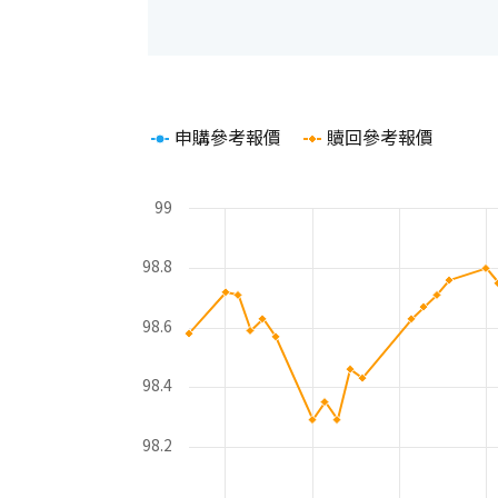
Chart
申購參考報價
贖回參考報價
Line chart with 2 lines.
The chart has 1 X axis displaying Time. Rang
The chart has 2 Y axes displaying values and 
99
98.8
98.6
98.4
98.2