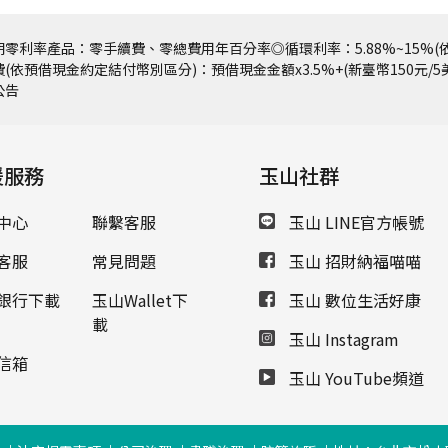
零利率產品：零手續費、零總費用年百分率◎循環利率：5.88%~15%(依
(依預借現金約定結付幣別區分)：預借現金金額x3.5%+(新臺幣150元/
公告
援服務
玉山社群
中心
聯繫客服
玉山 LINE官方帳號
客服
常見問題
玉山 招財納福喵喵
銀行下載
玉山Wallet下
玉山 數位生活好康
載
玉山 Instagram
信箱
玉山 YouTube頻道