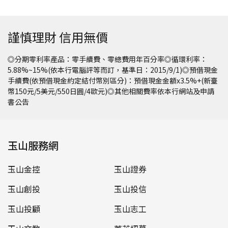
謹慎理財 信用無價
◎分期零利率產品：零手續費、零總費用年百分率◎循環利率：
5.88%~15%(依本行電腦評等而訂，基準日：2015/9/1)◎預借現金
手續費(依預借現金約定結付幣別區分)：預借現金金額x3.5%+(新臺
幣150元/5美元/550日圓/4歐元)◎其他相關費率依本行網站及申請
書公告
玉山服務網
玉山金控
玉山證券
玉山創投
玉山投信
玉山投顧
玉山志工