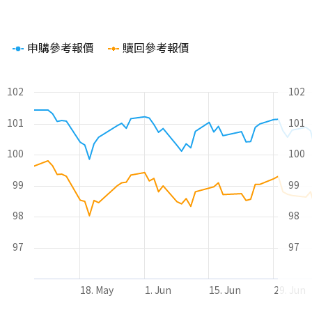
Chart
申購參考報價
贖回參考報價
Line chart with 2 lines.
The chart has 1 X axis displaying Time. Range: 2026-05-08 00
The chart has 2 Y axes displaying values and values.
102
102
101
101
100
100
99
99
98
98
97
97
18. May
1. Jun
15. Jun
29. Jun