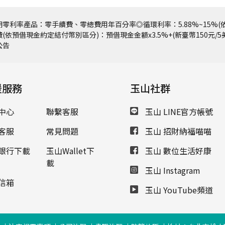
零利率產品：零手續費、零總費用年百分率◎循環利率：5.88%~15%(依
(依預借現金約定結付幣別區分)：預借現金金額x3.5%+(新臺幣150元/
公告
援服務
玉山社群
中心
聯繫客服
玉山 LINE官方帳號
客服
常見問題
玉山 招財納福喵喵
銀行下載
玉山Wallet下
玉山 數位生活好康
載
玉山 Instagram
信箱
玉山 YouTube頻道