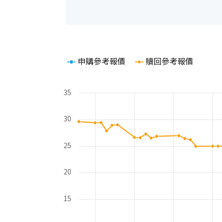
Chart
申購參考報價
贖回參考報價
Line chart with 2 lines.
The chart has 1 X axis displaying Time. Rang
The chart has 2 Y axes displaying values and 
35
30
25
20
15