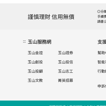
◎分期
謹慎理財 信用無價
手續費
請書
:::
玉山服務網
支
玉山金控
玉山證券
幫助
玉山創投
玉山投信
智能
玉山投顧
玉山志工
行動
玉山文教
菁英招募
申訴