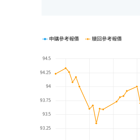
Chart
申購參考報價
贖回參考報價
Line chart with 2 lines.
The chart has 1 X axis displaying Time. Rang
The chart has 2 Y axes displaying values and 
94.5
94.25
94
93.75
93.5
93.25