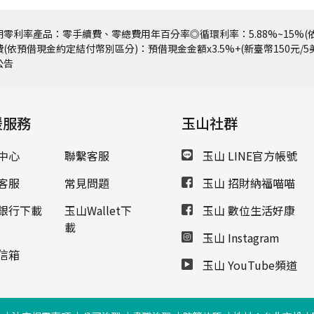
零利率產品：零手續費、零總費用年百分率◎循環利率：5.88%~15%(依
(依預借現金約定結付幣別區分)：預借現金金額x3.5%+(新臺幣150元/
公告
援服務
玉山社群
中心
聯繫客服
玉山 LINE官方帳號
客服
常見問題
玉山 招財納福喵喵
銀行下載
玉山Wallet下
玉山 數位生活好康
載
玉山 Instagram
信箱
玉山 YouTube頻道