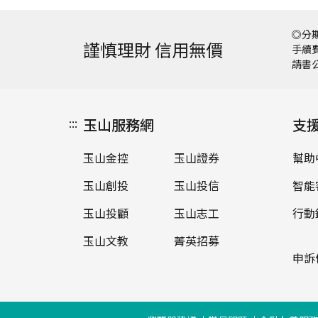
◎分期
謹慎理財 信用無價
手續費
請書
:::
玉山服務網
支
玉山金控
玉山證券
幫助
玉山創投
玉山投信
智能
玉山投顧
玉山志工
行動
玉山文教
菁英招募
申訴