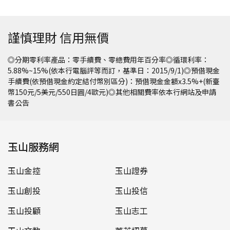
謹慎理財 信用無價
◎分期零利率產品：零手續費、零總費用年百分率◎循環利率：
5.88%~15%(依本行電腦評等而訂，基準日：2015/9/1)◎預借現金
手續費(依預借現金約定結付幣別區分)：預借現金金額x3.5%+(新臺
幣150元/5美元/550日圓/4歐元)◎其他相關費率依本行網站及申請
書公告
玉山服務網
玉山金控
玉山證券
玉山創投
玉山投信
玉山投顧
玉山志工