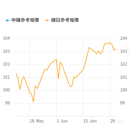
Chart
申購參考報價
贖回參考報價
Line chart with 2 lines.
The chart has 1 X axis displaying Time. Range: 2026-05-10 00
The chart has 2 Y axes displaying values and values.
104
104
103
103
102
102
101
101
100
100
99
99
18. May
1. Jun
15. Jun
29. Jun