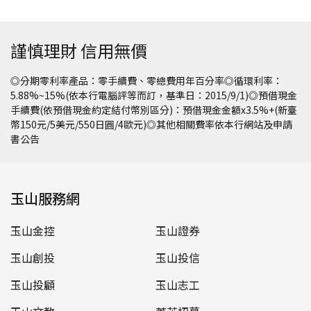
謹慎理財 信用無價
◎分期零利率產品：零手續費、零總費用年百分率◎循環利率：
5.88%~15%(依本行電腦評等而訂，基準日：2015/9/1)◎預借現金
手續費(依預借現金約定結付幣別區分)：預借現金金額x3.5%+(新臺
幣150元/5美元/550日圓/4歐元)◎其他相關費率依本行網站及申請
書公告
玉山服務網
玉山金控
玉山證券
玉山創投
玉山投信
玉山投顧
玉山志工