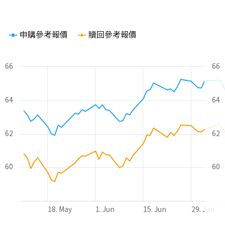
Chart
申購參考報價
贖回參考報價
Line chart with 2 lines.
The chart has 1 X axis displaying Time. Range: 2026-05-10 00
The chart has 2 Y axes displaying values and values.
66
66
64
64
62
62
60
60
18. May
1. Jun
15. Jun
29. Jun