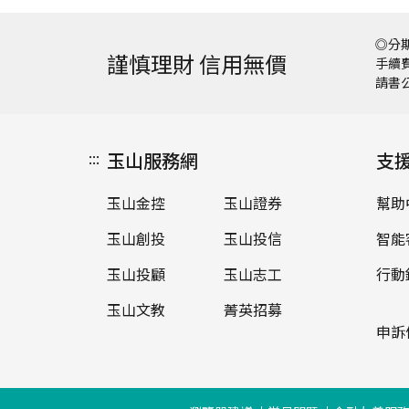
◎分期
謹慎理財 信用無價
手續費
請書
:::
玉山服務網
支
玉山金控
玉山證券
幫助
玉山創投
玉山投信
智能
玉山投顧
玉山志工
行動
玉山文教
菁英招募
申訴