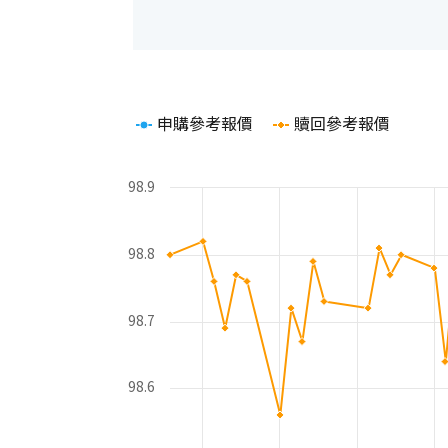
Chart
申購參考報價
贖回參考報價
Line chart with 2 lines.
The chart has 1 X axis displaying Time. Rang
The chart has 2 Y axes displaying values and 
98.9
98.8
98.7
98.6