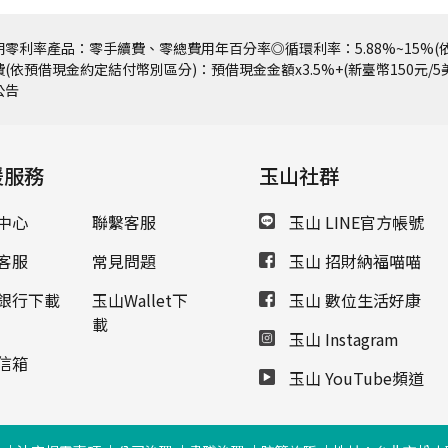
零利率產品：零手續費、零總費用年百分率◎循環利率：5.88%~15%(依
(依預借現金約定結付幣別區分)：預借現金金額x3.5%+(新臺幣150元/
公告
援服務
玉山社群
中心
聯繫客服
玉山 LINE官方帳號
客服
常見問題
玉山 招財納福喵喵
銀行下載
玉山Wallet下
玉山 數位生活好康
載
玉山 Instagram
信箱
玉山 YouTube頻道