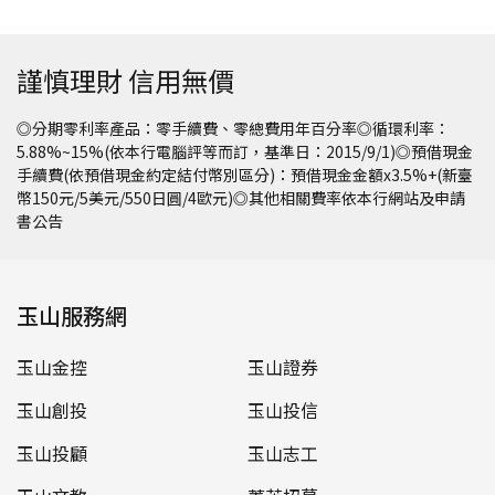
謹慎理財 信用無價
◎分期零利率產品：零手續費、零總費用年百分率◎循環利率：
5.88%~15%(依本行電腦評等而訂，基準日：2015/9/1)◎預借現金
手續費(依預借現金約定結付幣別區分)：預借現金金額x3.5%+(新臺
幣150元/5美元/550日圓/4歐元)◎其他相關費率依本行網站及申請
書公告
玉山服務網
玉山金控
玉山證券
玉山創投
玉山投信
玉山投顧
玉山志工