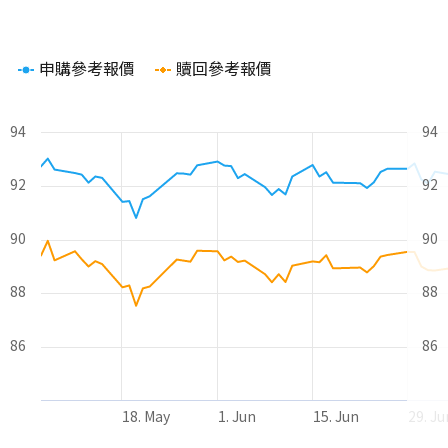
Chart
申購參考報價
贖回參考報價
Line chart with 2 lines.
The chart has 1 X axis displaying Time. Range: 2026-05-06 00
The chart has 2 Y axes displaying values and values.
94
94
92
92
90
90
88
88
86
86
18. May
1. Jun
15. Jun
29. Ju