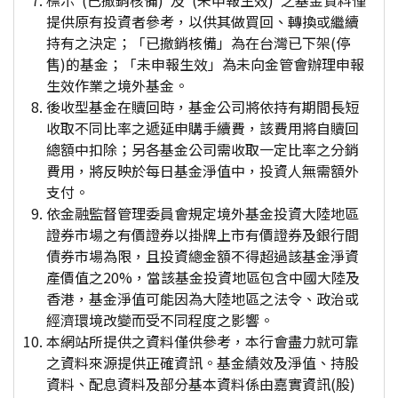
標示"(已撤銷核備)"及"(未申報生效)"之基金資料僅
提供原有投資者參考，以供其做買回、轉換或繼續
持有之決定；「已撤銷核備」為在台灣已下架(停
售)的基金；「未申報生效」為未向金管會辦理申報
生效作業之境外基金。
後收型基金在贖回時，基金公司將依持有期間長短
收取不同比率之遞延申購手續費，該費用將自贖回
總額中扣除；另各基金公司需收取一定比率之分銷
費用，將反映於每日基金淨值中，投資人無需額外
支付。
依金融監督管理委員會規定境外基金投資大陸地區
證券市場之有價證券以掛牌上市有價證券及銀行間
債券市場為限，且投資總金額不得超過該基金淨資
產價值之20%，當該基金投資地區包含中國大陸及
香港，基金淨值可能因為大陸地區之法令、政治或
經濟環境改變而受不同程度之影響。
本網站所提供之資料僅供參考，本行會盡力就可靠
之資料來源提供正確資訊。基金績效及淨值、持股
資料、配息資料及部分基本資料係由嘉實資訊(股)