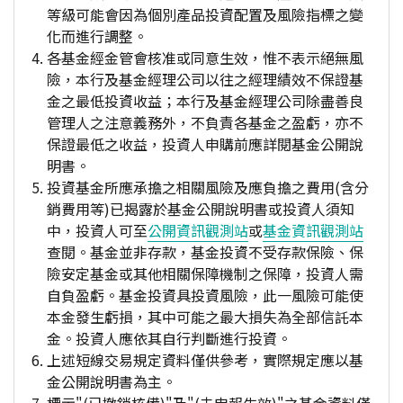
等級可能會因為個別產品投資配置及風險指標之變
化而進行調整。
各基金經金管會核准或同意生效，惟不表示絕無風
險，本行及基金經理公司以往之經理績效不保證基
金之最低投資收益；本行及基金經理公司除盡善良
管理人之注意義務外，不負責各基金之盈虧，亦不
保證最低之收益，投資人申購前應詳閱基金公開說
明書。
投資基金所應承擔之相關風險及應負擔之費用(含分
銷費用等)已揭露於基金公開說明書或投資人須知
中，投資人可至
公開資訊觀測站
或
基金資訊觀測站
查閱。基金並非存款，基金投資不受存款保險、保
險安定基金或其他相關保障機制之保障，投資人需
自負盈虧。基金投資具投資風險，此一風險可能使
本金發生虧損，其中可能之最大損失為全部信託本
金。投資人應依其自行判斷進行投資。
上述短線交易規定資料僅供參考，實際規定應以基
金公開說明書為主。