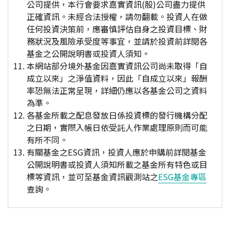
公司提供，本行會要求嘉實資訊(股)公司盡力提供
正確資訊。未經合法授權，請勿翻載。投資人在做
任何投資決策前，應審慎評估自身之投資目標、財
務狀況及風險承受度等事宜，並請於投資前詳閱各
基金之公開說明書或投資人須知。
本網站部分境外基金因嘉實資訊公司尚未取得「自
成立以來」之淨值資料，因此「自成立以來」報酬
率恐無法正常呈現，詳細仍應以各基金公司之資料
為準。
各基金所載之配息發放日係投資標的發行機構分配
之日期，實際入帳日依受託人作業處理原則而可能
有所不同。
有關基金之ESG資訊，投資人應於申購前詳閱基金
公開說明書或投資人須知所載之基金所有特色或目
標等資訊，並可至基金資訊觀測站之
ESG基金專區
查詢。