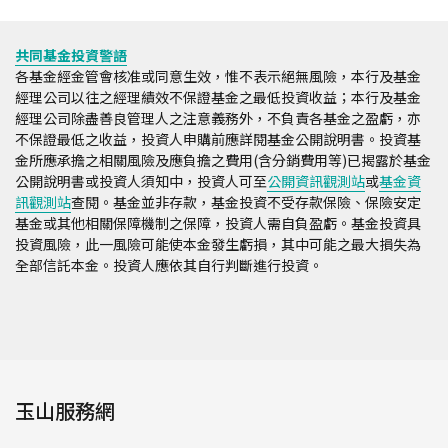
共同基金投資警語
各基金經金管會核准或同意生效，惟不表示絕無風險，本行及基金
經理公司以往之經理績效不保證基金之最低投資收益；本行及基金
經理公司除盡善良管理人之注意義務外，不負責各基金之盈虧，亦
不保證最低之收益，投資人申購前應詳閱基金公開說明書。投資基
金所應承擔之相關風險及應負擔之費用(含分銷費用等)已揭露於基金
公開說明書或投資人須知中，投資人可至
公開資訊觀測站
或
基金資
訊觀測站
查閱。基金並非存款，基金投資不受存款保險、保險安定
基金或其他相關保障機制之保障，投資人需自負盈虧。基金投資具
投資風險，此一風險可能使本金發生虧損，其中可能之最大損失為
全部信託本金。投資人應依其自行判斷進行投資。
玉山服務網