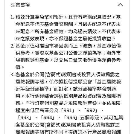
注意事項
績效計算為原幣別報酬，且皆有考慮配息情況。基
金配息不代表基金實際報酬，且過去配息不代表未
來配息。所有基金績效，均為過去績效，不代表未
來之績效表現，亦不保證基金之最低投資收益。
基金淨值可能因市場因素而上下波動，基金淨值僅
供參考，實際以基金公司公告之淨值為準；海外市
場指數類型基金，以交易日當天收盤價為淨值參考
價。
各基金於公開(含簡式)說明書或投資人須知揭露之
風險報酬等級，係依據投信投顧公會「基金風險報
酬等級分類標準」而訂定，該分類標準非強制適
用。本行係經綜合評估個別產品投資配置及風險指
標，自行訂定個別產品之風險報酬等級，並依風險
程度由低至高區分為「RR1」、「RR2」、
「RR3」、「RR4」、「RR5」五個等級，其可能與
各基金於公開(含簡式)說明書或投資人須知揭露之
風險報酬等級有所不同。提醒您本行產品風險報酬