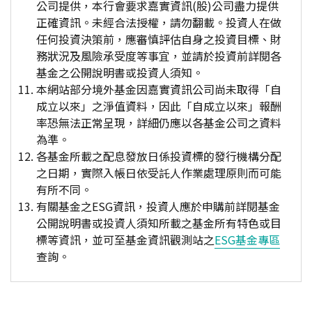
公司提供，本行會要求嘉實資訊(股)公司盡力提供
正確資訊。未經合法授權，請勿翻載。投資人在做
任何投資決策前，應審慎評估自身之投資目標、財
務狀況及風險承受度等事宜，並請於投資前詳閱各
基金之公開說明書或投資人須知。
本網站部分境外基金因嘉實資訊公司尚未取得「自
成立以來」之淨值資料，因此「自成立以來」報酬
率恐無法正常呈現，詳細仍應以各基金公司之資料
為準。
各基金所載之配息發放日係投資標的發行機構分配
之日期，實際入帳日依受託人作業處理原則而可能
有所不同。
有關基金之ESG資訊，投資人應於申購前詳閱基金
公開說明書或投資人須知所載之基金所有特色或目
標等資訊，並可至基金資訊觀測站之
ESG基金專區
查詢。