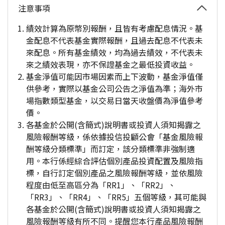
注意事項
績效計算為原幣別報酬，且皆有考慮配息情況。基
金配息不代表基金實際報酬，且過去配息不代表未
來配息。所有基金績效，均為過去績效，不代表未
來之績效表現，亦不保證基金之最低投資收益。
基金淨值可能因市場因素而上下波動，基金淨值僅
供參考，實際以基金公司公告之淨值為準；海外市
場指數類型基金，以交易日當天收盤價為淨值參考
價。
各基金於公開(含簡式)說明書或投資人須知揭露之
風險報酬等級，係依據投信投顧公會「基金風險報
酬等級分類標準」而訂定，該分類標準非強制適
用。本行係經綜合評估個別產品投資配置及風險指
標，自行訂定個別產品之風險報酬等級，並依風險
程度由低至高區分為「RR1」、「RR2」、
「RR3」、「RR4」、「RR5」五個等級，其可能與
各基金於公開(含簡式)說明書或投資人須知揭露之
風險報酬等級有所不同。提醒您本行產品風險報酬