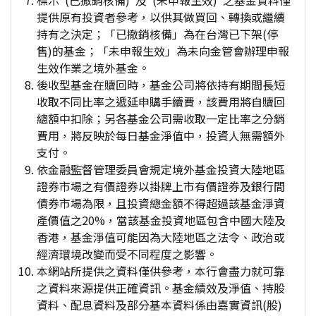
標示"(已撤銷核備)"及"(未申報生效)"之基金資料僅
提供原有投資者參考，以供其做買回、轉換或繼續
持有之決定；「已撤銷核備」為在台灣已下架(停
售)的基金；「未申報生效」為未向金管會辦理申報
生效作業之境外基金。
後收型基金在贖回時，基金公司將依持有期間長短
收取不同比率之遞延申購手續費，該費用將自贖回
總額中扣除；另各基金公司需收取一定比率之分銷
費用，將反映於每日基金淨值中，投資人無需額外
支付。
依金融監督管理委員會規定境外基金投資大陸地區
證券市場之有價證券以掛牌上市有價證券及銀行間
債券市場為限，且投資總金額不得超過該基金淨資
產價值之20%，當該基金投資地區包含中國大陸及
香港，基金淨值可能因為大陸地區之法令、政治或
經濟環境改變而受不同程度之影響。
本網站所提供之資料僅供參考，本行會盡力就可靠
之資料來源提供正確資訊。基金績效及淨值、持股
資料、配息資料及部分基本資料係由嘉實資訊(股)