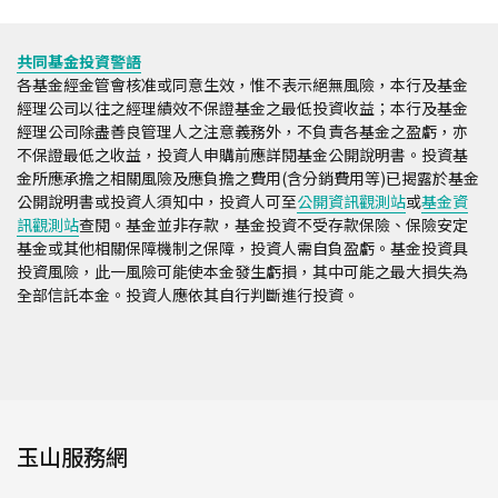
共同基金投資警語
各基金經金管會核准或同意生效，惟不表示絕無風險，本行及基金
經理公司以往之經理績效不保證基金之最低投資收益；本行及基金
經理公司除盡善良管理人之注意義務外，不負責各基金之盈虧，亦
不保證最低之收益，投資人申購前應詳閱基金公開說明書。投資基
金所應承擔之相關風險及應負擔之費用(含分銷費用等)已揭露於基金
公開說明書或投資人須知中，投資人可至
公開資訊觀測站
或
基金資
訊觀測站
查閱。基金並非存款，基金投資不受存款保險、保險安定
基金或其他相關保障機制之保障，投資人需自負盈虧。基金投資具
投資風險，此一風險可能使本金發生虧損，其中可能之最大損失為
全部信託本金。投資人應依其自行判斷進行投資。
玉山服務網