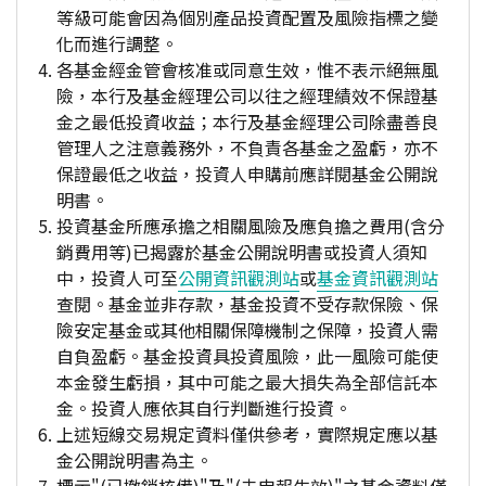
等級可能會因為個別產品投資配置及風險指標之變
化而進行調整。
各基金經金管會核准或同意生效，惟不表示絕無風
險，本行及基金經理公司以往之經理績效不保證基
金之最低投資收益；本行及基金經理公司除盡善良
管理人之注意義務外，不負責各基金之盈虧，亦不
保證最低之收益，投資人申購前應詳閱基金公開說
明書。
投資基金所應承擔之相關風險及應負擔之費用(含分
銷費用等)已揭露於基金公開說明書或投資人須知
中，投資人可至
公開資訊觀測站
或
基金資訊觀測站
查閱。基金並非存款，基金投資不受存款保險、保
險安定基金或其他相關保障機制之保障，投資人需
自負盈虧。基金投資具投資風險，此一風險可能使
本金發生虧損，其中可能之最大損失為全部信託本
金。投資人應依其自行判斷進行投資。
上述短線交易規定資料僅供參考，實際規定應以基
金公開說明書為主。