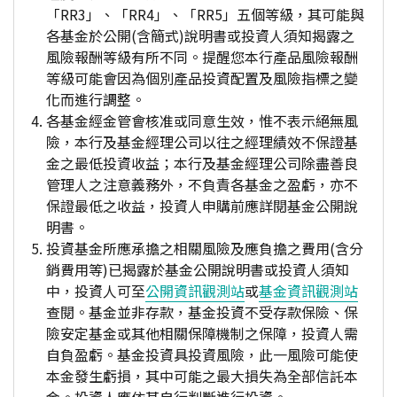
「RR3」、「RR4」、「RR5」五個等級，其可能與
各基金於公開(含簡式)說明書或投資人須知揭露之
風險報酬等級有所不同。提醒您本行產品風險報酬
等級可能會因為個別產品投資配置及風險指標之變
化而進行調整。
各基金經金管會核准或同意生效，惟不表示絕無風
險，本行及基金經理公司以往之經理績效不保證基
金之最低投資收益；本行及基金經理公司除盡善良
管理人之注意義務外，不負責各基金之盈虧，亦不
保證最低之收益，投資人申購前應詳閱基金公開說
明書。
投資基金所應承擔之相關風險及應負擔之費用(含分
銷費用等)已揭露於基金公開說明書或投資人須知
中，投資人可至
公開資訊觀測站
或
基金資訊觀測站
查閱。基金並非存款，基金投資不受存款保險、保
險安定基金或其他相關保障機制之保障，投資人需
自負盈虧。基金投資具投資風險，此一風險可能使
本金發生虧損，其中可能之最大損失為全部信託本