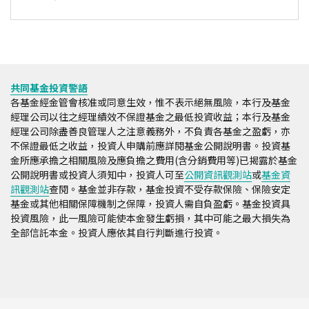
共同基金投資警語
各基金經金管會核准或同意生效，惟不表示絕無風險，本行及基金
經理公司以往之經理績效不保證基金之最低投資收益；本行及基金
經理公司除盡善良管理人之注意義務外，不負責各基金之盈虧，亦
不保證最低之收益，投資人申購前應詳閱基金公開說明書。投資基
金所應承擔之相關風險及應負擔之費用(含分銷費用等)已揭露於基金
公開說明書或投資人須知中，投資人可至
公開資訊觀測站
或
基金資
訊觀測站
查閱。基金並非存款，基金投資不受存款保險、保險安定
基金或其他相關保障機制之保障，投資人需自負盈虧。基金投資具
投資風險，此一風險可能使本金發生虧損，其中可能之最大損失為
全部信託本金。投資人應依其自行判斷進行投資。