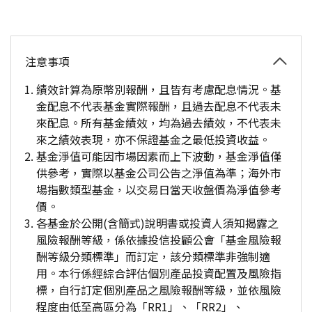
注意事項
績效計算為原幣別報酬，且皆有考慮配息情況。基
金配息不代表基金實際報酬，且過去配息不代表未
來配息。所有基金績效，均為過去績效，不代表未
來之績效表現，亦不保證基金之最低投資收益。
基金淨值可能因市場因素而上下波動，基金淨值僅
供參考，實際以基金公司公告之淨值為準；海外市
場指數類型基金，以交易日當天收盤價為淨值參考
價。
各基金於公開(含簡式)說明書或投資人須知揭露之
風險報酬等級，係依據投信投顧公會「基金風險報
酬等級分類標準」而訂定，該分類標準非強制適
用。本行係經綜合評估個別產品投資配置及風險指
標，自行訂定個別產品之風險報酬等級，並依風險
程度由低至高區分為「RR1」、「RR2」、