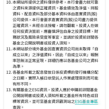
本網站所提供之資料僅供參考，本行會盡力就可靠
之資料來源提供正確資訊。基金績效及淨值、持股
資料、配息資料及部分基本資料係由嘉實資訊(股)
公司提供，本行會要求嘉實資訊(股)公司盡力提供
正確資訊。未經合法授權，請勿翻載。投資人在做
任何投資決策前，應審慎評估自身之投資目標、財
務狀況及風險承受度等事宜，並請於投資前詳閱各
基金之公開說明書或投資人須知。
本網站部分境外基金因嘉實資訊公司尚未取得「自
成立以來」之淨值資料，因此「自成立以來」報酬
率恐無法正常呈現，詳細仍應以各基金公司之資料
為準。
各基金所載之配息發放日係投資標的發行機構分配
之日期，實際入帳日依受託人作業處理原則而可能
有所不同。
有關基金之ESG資訊，投資人應於申購前詳閱基金
公開說明書或投資人須知所載之基金所有特色或目
標等資訊，並可至基金資訊觀測站之
ESG基金專區
查詢。