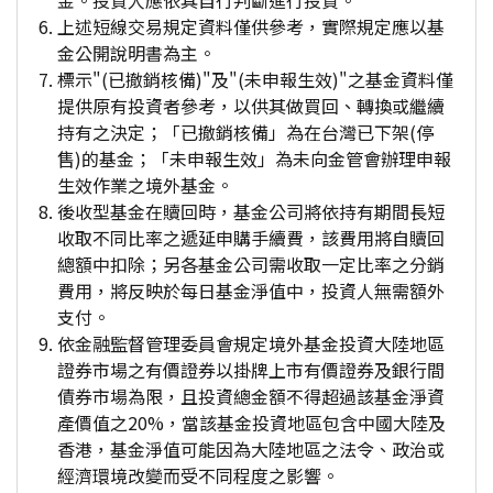
金。投資人應依其自行判斷進行投資。
上述短線交易規定資料僅供參考，實際規定應以基
金公開說明書為主。
標示"(已撤銷核備)"及"(未申報生效)"之基金資料僅
提供原有投資者參考，以供其做買回、轉換或繼續
持有之決定；「已撤銷核備」為在台灣已下架(停
售)的基金；「未申報生效」為未向金管會辦理申報
生效作業之境外基金。
後收型基金在贖回時，基金公司將依持有期間長短
收取不同比率之遞延申購手續費，該費用將自贖回
總額中扣除；另各基金公司需收取一定比率之分銷
費用，將反映於每日基金淨值中，投資人無需額外
支付。
依金融監督管理委員會規定境外基金投資大陸地區
證券市場之有價證券以掛牌上市有價證券及銀行間
債券市場為限，且投資總金額不得超過該基金淨資
產價值之20%，當該基金投資地區包含中國大陸及
香港，基金淨值可能因為大陸地區之法令、政治或
經濟環境改變而受不同程度之影響。