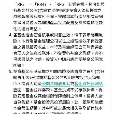
「RR3」、「RR4」、「RR5」五個等級，其可能與
各基金於公開(含簡式)說明書或投資人須知揭露之
風險報酬等級有所不同。提醒您本行產品風險報酬
等級可能會因為個別產品投資配置及風險指標之變
化而進行調整。
各基金經金管會核准或同意生效，惟不表示絕無風
險，本行及基金經理公司以往之經理績效不保證基
金之最低投資收益；本行及基金經理公司除盡善良
管理人之注意義務外，不負責各基金之盈虧，亦不
保證最低之收益，投資人申購前應詳閱基金公開說
明書。
投資基金所應承擔之相關風險及應負擔之費用(含分
銷費用等)已揭露於基金公開說明書或投資人須知
中，投資人可至
公開資訊觀測站
或
基金資訊觀測站
查閱。基金並非存款，基金投資不受存款保險、保
險安定基金或其他相關保障機制之保障，投資人需
自負盈虧。基金投資具投資風險，此一風險可能使
本金發生虧損，其中可能之最大損失為全部信託本