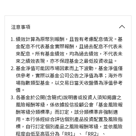
注意事項
績效計算為原幣別報酬，且皆有考慮配息情況。基
金配息不代表基金實際報酬，且過去配息不代表未
來配息。所有基金績效，均為過去績效，不代表未
來之績效表現，亦不保證基金之最低投資收益。
基金淨值可能因市場因素而上下波動，基金淨值僅
供參考，實際以基金公司公告之淨值為準；海外市
場指數類型基金，以交易日當天收盤價為淨值參考
價。
各基金於公開(含簡式)說明書或投資人須知揭露之
風險報酬等級，係依據投信投顧公會「基金風險報
酬等級分類標準」而訂定，該分類標準非強制適
用。本行係經綜合評估個別產品投資配置及風險指
標，自行訂定個別產品之風險報酬等級，並依風險
程度由低至高區分為「RR1」、「RR2」、