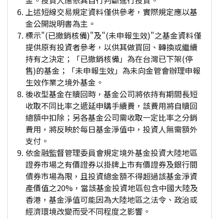
金。投資人應依其自行判斷進行投資。
上述短線交易規定資料僅供參考，實際規定應以基
金公開說明書為主。
標示"(已撤銷核備)"及"(未申報生效)"之基金資料僅
提供原有投資者參考，以供其做買回、轉換或繼續
持有之決定；「已撤銷核備」為在台灣已下架(停
售)的基金；「未申報生效」為未向金管會辦理申報
生效作業之境外基金。
後收型基金在贖回時，基金公司將依持有期間長短
收取不同比率之遞延申購手續費，該費用將自贖回
總額中扣除；另各基金公司需收取一定比率之分銷
費用，將反映於每日基金淨值中，投資人無需額外
支付。
依金融監督管理委員會規定境外基金投資大陸地區
證券市場之有價證券以掛牌上市有價證券及銀行間
債券市場為限，且投資總金額不得超過該基金淨資
產價值之20%，當該基金投資地區包含中國大陸及
香港，基金淨值可能因為大陸地區之法令、政治或
經濟環境改變而受不同程度之影響。