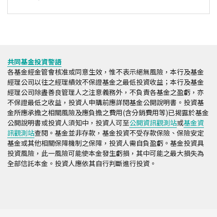
共同基金投資警語
各基金經金管會核准或同意生效，惟不表示絕無風險，本行及基金
經理公司以往之經理績效不保證基金之最低投資收益；本行及基金
經理公司除盡善良管理人之注意義務外，不負責各基金之盈虧，亦
不保證最低之收益，投資人申購前應詳閱基金公開說明書。投資基
金所應承擔之相關風險及應負擔之費用(含分銷費用等)已揭露於基金
公開說明書或投資人須知中，投資人可至
公開資訊觀測站
或
基金資
訊觀測站
查閱。基金並非存款，基金投資不受存款保險、保險安定
基金或其他相關保障機制之保障，投資人需自負盈虧。基金投資具
投資風險，此一風險可能使本金發生虧損，其中可能之最大損失為
全部信託本金。投資人應依其自行判斷進行投資。