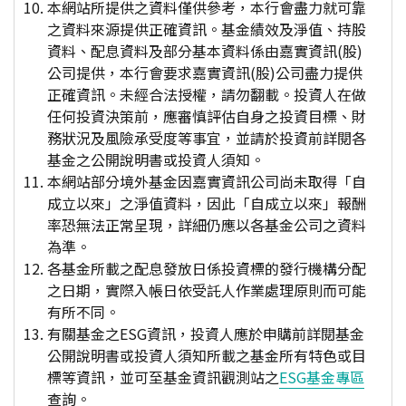
本網站所提供之資料僅供參考，本行會盡力就可靠
之資料來源提供正確資訊。基金績效及淨值、持股
資料、配息資料及部分基本資料係由嘉實資訊(股)
公司提供，本行會要求嘉實資訊(股)公司盡力提供
正確資訊。未經合法授權，請勿翻載。投資人在做
任何投資決策前，應審慎評估自身之投資目標、財
務狀況及風險承受度等事宜，並請於投資前詳閱各
基金之公開說明書或投資人須知。
本網站部分境外基金因嘉實資訊公司尚未取得「自
成立以來」之淨值資料，因此「自成立以來」報酬
率恐無法正常呈現，詳細仍應以各基金公司之資料
為準。
各基金所載之配息發放日係投資標的發行機構分配
之日期，實際入帳日依受託人作業處理原則而可能
有所不同。
有關基金之ESG資訊，投資人應於申購前詳閱基金
公開說明書或投資人須知所載之基金所有特色或目
標等資訊，並可至基金資訊觀測站之
ESG基金專區
查詢。