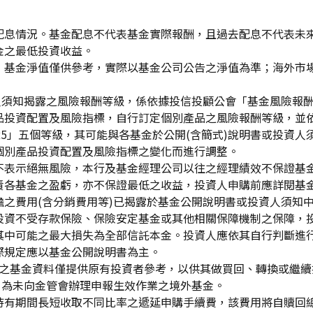
配息情況。基金配息不代表基金實際報酬，且過去配息不代表未
金之最低投資收益。
，基金淨值僅供參考，實際以基金公司公告之淨值為準；海外市
資人須知揭露之風險報酬等級，係依據投信投顧公會「基金風險報
品投資配置及風險指標，自行訂定個別產品之風險報酬等級，並依
「RR5」五個等級，其可能與各基金於公開(含簡式)說明書或投
個別產品投資配置及風險指標之變化而進行調整。
不表示絕無風險，本行及基金經理公司以往之經理績效不保證基
責各基金之盈虧，亦不保證最低之收益，投資人申購前應詳閱基
之費用(含分銷費用等)已揭露於基金公開說明書或投資人須知
投資不受存款保險、保險安定基金或其他相關保障機制之保障，
其中可能之最大損失為全部信託本金。投資人應依其自行判斷進
際規定應以基金公開說明書為主。
生效)"之基金資料僅提供原有投資者參考，以供其做買回、轉換或
」為未向金管會辦理申報生效作業之境外基金。
持有期間長短收取不同比率之遞延申購手續費，該費用將自贖回