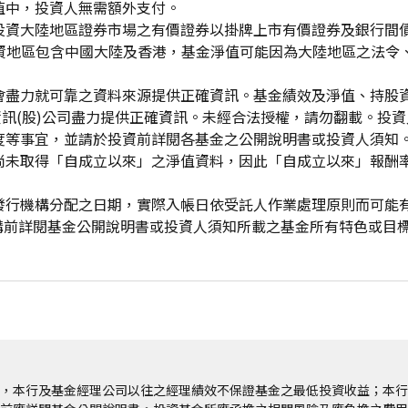
值中，投資人無需額外支付。
投資大陸地區證券市場之有價證券以掛牌上市有價證券及銀行間
投資地區包含中國大陸及香港，基金淨值可能因為大陸地區之法令
會盡力就可靠之資料來源提供正確資訊。基金績效及淨值、持股
資訊(股)公司盡力提供正確資訊。未經合法授權，請勿翻載。投
度等事宜，並請於投資前詳閱各基金之公開說明書或投資人須知
尚未取得「自成立以來」之淨值資料，因此「自成立以來」報酬
發行機構分配之日期，實際入帳日依受託人作業處理原則而可能
申購前詳閱基金公開說明書或投資人須知所載之基金所有特色或目
，本行及基金經理公司以往之經理績效不保證基金之最低投資收益；本行