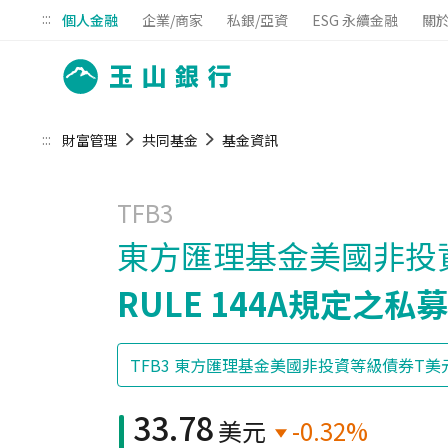
:::
個人金融
企業/商家
私銀/亞資
ESG 永續金融
關
:::
財富管理
共同基金
基金資訊
TFB3
東方匯理基金美國非投資
RULE 144A規定之
33.78
美元
-0.32%