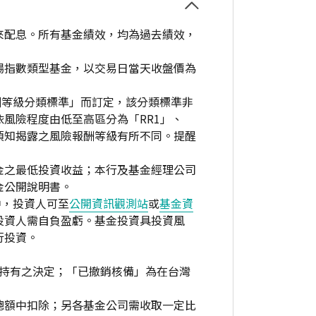
來配息。所有基金績效，均為過去績效，
場指數類型基金，以交易日當天收盤價為
酬等級分類標準」而訂定，該分類標準非
風險程度由低至高區分為「RR1」、
資人須知揭露之風險報酬等級有所不同。提醒
金之最低投資收益；本行及基金經理公司
金公開說明書。
中，投資人可至
公開資訊觀測站
或
基金資
投資人需自負盈虧。基金投資具投資風
行投資。
繼續持有之決定；「已撤銷核備」為在台灣
總額中扣除；另各基金公司需收取一定比