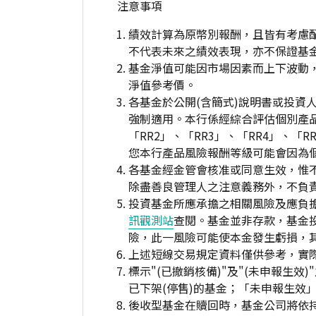
注意事項
績效計算為原幣別報酬，且皆有考慮
不代表未來之績效表現，亦不保證基
基金淨值可能因市場因素而上下波動
淨值參考價。
各基金於公開(含簡式)說明書或投
強制適用。本行係經綜合評估個別產
「RR2」、「RR3」、「RR4」、
您本行產品風險報酬等級可能會因為
各基金經金管會核准或同意生效，惟
除盡善良管理人之注意義務外，不負
投資基金所應承擔之相關風險及應負擔
訊觀測站
查閱。基金並非存款，基金
險，此一風險可能使本金發生虧損，
上述短線交易規定資料僅供參考，實
標示"(已撤銷核備)"及"(未申報
已下架(停售)的基金；「未申報生效
後收型基金在贖回時，基金公司將依