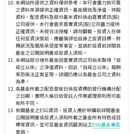
本網站所提供之資料僅供參考，本行會盡力就可靠
之資料來源提供正確資訊。基金績效及淨值、持股
資料、配息資料及部分基本資料係由嘉實資訊(股)
公司提供，本行會要求嘉實資訊(股)公司盡力提供
正確資訊。未經合法授權，請勿翻載。投資人在做
任何投資決策前，應審慎評估自身之投資目標、財
務狀況及風險承受度等事宜，並請於投資前詳閱各
基金之公開說明書或投資人須知。
本網站部分境外基金因嘉實資訊公司尚未取得「自
成立以來」之淨值資料，因此「自成立以來」報酬
率恐無法正常呈現，詳細仍應以各基金公司之資料
為準。
各基金所載之配息發放日係投資標的發行機構分配
之日期，實際入帳日依受託人作業處理原則而可能
有所不同。
有關基金之ESG資訊，投資人應於申購前詳閱基金
公開說明書或投資人須知所載之基金所有特色或目
標等資訊，並可至基金資訊觀測站之
ESG基金專區
查詢。