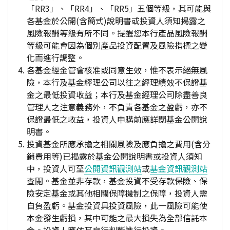
「RR3」、「RR4」、「RR5」五個等級，其可能與
各基金於公開(含簡式)說明書或投資人須知揭露之
風險報酬等級有所不同。提醒您本行產品風險報酬
等級可能會因為個別產品投資配置及風險指標之變
化而進行調整。
各基金經金管會核准或同意生效，惟不表示絕無風
險，本行及基金經理公司以往之經理績效不保證基
金之最低投資收益；本行及基金經理公司除盡善良
管理人之注意義務外，不負責各基金之盈虧，亦不
保證最低之收益，投資人申購前應詳閱基金公開說
明書。
投資基金所應承擔之相關風險及應負擔之費用(含分
銷費用等)已揭露於基金公開說明書或投資人須知
中，投資人可至
公開資訊觀測站
或
基金資訊觀測站
查閱。基金並非存款，基金投資不受存款保險、保
險安定基金或其他相關保障機制之保障，投資人需
自負盈虧。基金投資具投資風險，此一風險可能使
本金發生虧損，其中可能之最大損失為全部信託本