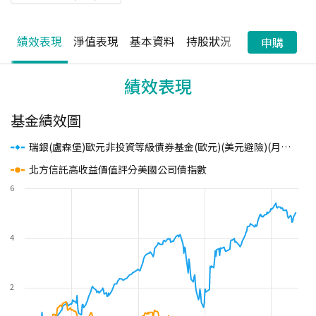
績效表現
淨值表現
基本資料
持股狀況
配息狀況
申購
績效表現
基金績效圖
瑞銀(盧森堡)歐元非投資等級債券基金(歐元)(美元避險)(月配息)
(
北方信託高收益價值評分美國公司債指數
6
4
2