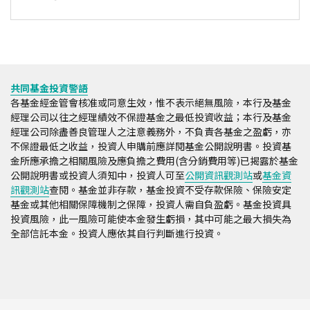
共同基金投資警語
各基金經金管會核准或同意生效，惟不表示絕無風險，本行及基金
經理公司以往之經理績效不保證基金之最低投資收益；本行及基金
經理公司除盡善良管理人之注意義務外，不負責各基金之盈虧，亦
不保證最低之收益，投資人申購前應詳閱基金公開說明書。投資基
金所應承擔之相關風險及應負擔之費用(含分銷費用等)已揭露於基金
公開說明書或投資人須知中，投資人可至
公開資訊觀測站
或
基金資
訊觀測站
查閱。基金並非存款，基金投資不受存款保險、保險安定
基金或其他相關保障機制之保障，投資人需自負盈虧。基金投資具
投資風險，此一風險可能使本金發生虧損，其中可能之最大損失為
全部信託本金。投資人應依其自行判斷進行投資。