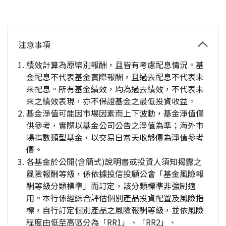
注意事項
績效計算為原幣別報酬，且皆有考慮配息情況。基
金配息不代表基金實際報酬，且過去配息不代表未
來配息。所有基金績效，均為過去績效，不代表未
來之績效表現，亦不保證基金之最低投資收益。
基金淨值可能因市場因素而上下波動，基金淨值僅
供參考，實際以基金公司公告之淨值為準；海外市
場指數類型基金，以交易日當天收盤價為淨值參考
價。
各基金於公開(含簡式)說明書或投資人須知揭露之
風險報酬等級，係依據投信投顧公會「基金風險報
酬等級分類標準」而訂定，該分類標準非強制適
用。本行係經綜合評估個別產品投資配置及風險指
標，自行訂定個別產品之風險報酬等級，並依風險
程度由低至高區分為「RR1」、「RR2」、