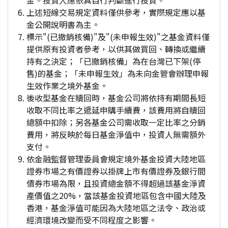
金。投資人應依其自行判斷進行投資。
上述短線交易規定資料僅供參考，實際規定應以基
金公開說明書為主。
標示"(已撤銷核備)"及"(未申報生效)"之基金資料僅
提供原有投資者參考，以供其做買回、轉換或繼續
持有之決定；「已撤銷核備」為在台灣已下架(停
售)的基金；「未申報生效」為未向金管會辦理申報
生效作業之境外基金。
後收型基金在贖回時，基金公司將依持有期間長短
收取不同比率之遞延申購手續費，該費用將自贖回
總額中扣除；另各基金公司需收取一定比率之分銷
費用，將反映於每日基金淨值中，投資人無需額外
支付。
依金融監督管理委員會規定境外基金投資大陸地區
證券市場之有價證券以掛牌上市有價證券及銀行間
債券市場為限，且投資總金額不得超過該基金淨資
產價值之20%，當該基金投資地區包含中國大陸及
香港，基金淨值可能因為大陸地區之法令、政治或
經濟環境改變而受不同程度之影響。