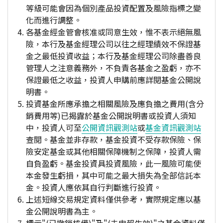
等級可能會因為個別產品投資配置及風險指標之變
化而進行調整。
各基金經金管會核准或同意生效，惟不表示絕無風
險，本行及基金經理公司以往之經理績效不保證基
金之最低投資收益；本行及基金經理公司除盡善良
管理人之注意義務外，不負責各基金之盈虧，亦不
保證最低之收益，投資人申購前應詳閱基金公開說
明書。
投資基金所應承擔之相關風險及應負擔之費用(含分
銷費用等)已揭露於基金公開說明書或投資人須知
中，投資人可至
公開資訊觀測站
或
基金資訊觀測站
查閱。基金並非存款，基金投資不受存款保險、保
險安定基金或其他相關保障機制之保障，投資人需
自負盈虧。基金投資具投資風險，此一風險可能使
本金發生虧損，其中可能之最大損失為全部信託本
金。投資人應依其自行判斷進行投資。
上述短線交易規定資料僅供參考，實際規定應以基
金公開說明書為主。