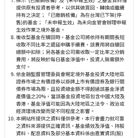
標示"(已撤銷核備)"及"(未申報生效)"之基金資料僅
提供原有投資者參考，以供其做買回、轉換或繼續
持有之決定；「已撤銷核備」為在台灣已下架(停
售)的基金；「未申報生效」為未向金管會辦理申報
生效作業之境外基金。
後收型基金在贖回時，基金公司將依持有期間長短
收取不同比率之遞延申購手續費，該費用將自贖回
總額中扣除；另各基金公司需收取一定比率之分銷
費用，將反映於每日基金淨值中，投資人無需額外
支付。
依金融監督管理委員會規定境外基金投資大陸地區
證券市場之有價證券以掛牌上市有價證券及銀行間
債券市場為限，且投資總金額不得超過該基金淨資
產價值之20%，當該基金投資地區包含中國大陸及
香港，基金淨值可能因為大陸地區之法令、政治或
經濟環境改變而受不同程度之影響。
本網站所提供之資料僅供參考，本行會盡力就可靠
之資料來源提供正確資訊。基金績效及淨值、持股
資料、配息資料及部分基本資料係由嘉實資訊(股)