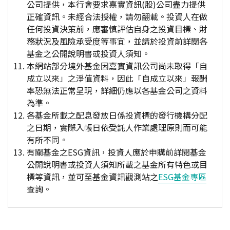
公司提供，本行會要求嘉實資訊(股)公司盡力提供
正確資訊。未經合法授權，請勿翻載。投資人在做
任何投資決策前，應審慎評估自身之投資目標、財
務狀況及風險承受度等事宜，並請於投資前詳閱各
基金之公開說明書或投資人須知。
本網站部分境外基金因嘉實資訊公司尚未取得「自
成立以來」之淨值資料，因此「自成立以來」報酬
率恐無法正常呈現，詳細仍應以各基金公司之資料
為準。
各基金所載之配息發放日係投資標的發行機構分配
之日期，實際入帳日依受託人作業處理原則而可能
有所不同。
有關基金之ESG資訊，投資人應於申購前詳閱基金
公開說明書或投資人須知所載之基金所有特色或目
標等資訊，並可至基金資訊觀測站之
ESG基金專區
查詢。