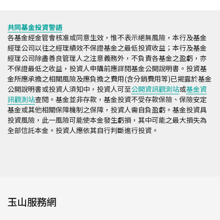
共同基金投資警語
各基金經金管會核准或同意生效，惟不表示絕無風險，本行及基金
經理公司以往之經理績效不保證基金之最低投資收益；本行及基金
經理公司除盡善良管理人之注意義務外，不負責各基金之盈虧，亦
不保證最低之收益，投資人申購前應詳閱基金公開說明書。投資基
金所應承擔之相關風險及應負擔之費用(含分銷費用等)已揭露於基金
公開說明書或投資人須知中，投資人可至
公開資訊觀測站
或
基金資
訊觀測站
查閱。基金並非存款，基金投資不受存款保險、保險安定
基金或其他相關保障機制之保障，投資人需自負盈虧。基金投資具
投資風險，此一風險可能使本金發生虧損，其中可能之最大損失為
全部信託本金。投資人應依其自行判斷進行投資。
玉山服務網