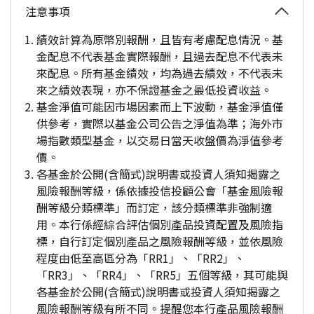
注意事項
績效計算為原幣別報酬，且皆有考慮配息情況。基
金配息不代表基金實際報酬，且過去配息不代表未
來配息。所有基金績效，均為過去績效，不代表未
來之績效表現，亦不保證基金之最低投資收益。
基金淨值可能因市場因素而上下波動，基金淨值僅
供參考，實際以基金公司公告之淨值為準；海外市
場指數類型基金，以交易日當天收盤價為淨值參考
價。
各基金於公開(含簡式)說明書或投資人須知揭露之
風險報酬等級，係依據投信投顧公會「基金風險報
酬等級分類標準」而訂定，該分類標準非強制適
用。本行係經綜合評估個別產品投資配置及風險指
標，自行訂定個別產品之風險報酬等級，並依風險
程度由低至高區分為「RR1」、「RR2」、
「RR3」、「RR4」、「RR5」五個等級，其可能與
各基金於公開(含簡式)說明書或投資人須知揭露之
風險報酬等級有所不同。提醒您本行產品風險報酬