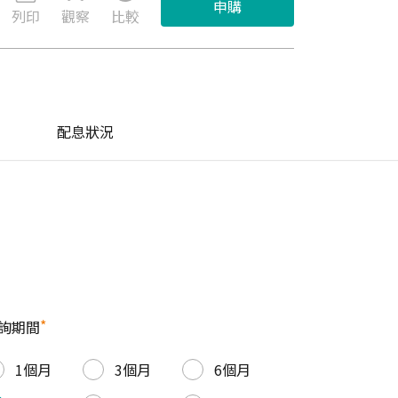
申購
列印
觀察
比較
配息狀況
*
詢期間
1個月
3個月
6個月