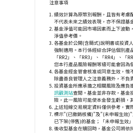
注意事項
績效計算為原幣別報酬，且皆有考慮
不代表未來之績效表現，亦不保證基
基金淨值可能因市場因素而上下波動
淨值參考價。
各基金於公開(含簡式)說明書或投
強制適用。本行係經綜合評估個別產
「RR2」、「RR3」、「RR4」、
您本行產品風險報酬等級可能會因為
各基金經金管會核准或同意生效，惟
除盡善良管理人之注意義務外，不負
投資基金所應承擔之相關風險及應負擔
訊觀測站
查閱。基金並非存款，基金
險，此一風險可能使本金發生虧損，
上述短線交易規定資料僅供參考，實
標示"(已撤銷核備)"及"(未申報
已下架(停售)的基金；「未申報生效
後收型基金在贖回時，基金公司將依