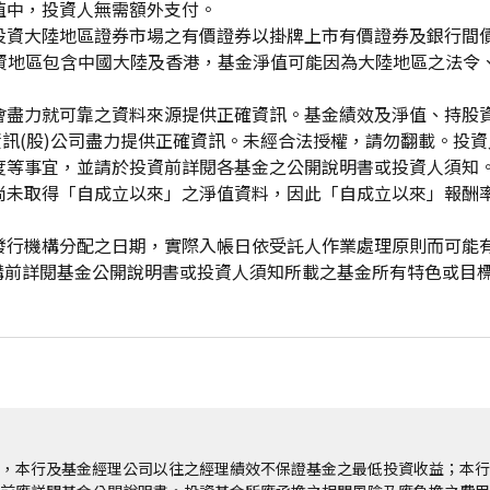
值中，投資人無需額外支付。
投資大陸地區證券市場之有價證券以掛牌上市有價證券及銀行間
投資地區包含中國大陸及香港，基金淨值可能因為大陸地區之法令
會盡力就可靠之資料來源提供正確資訊。基金績效及淨值、持股
資訊(股)公司盡力提供正確資訊。未經合法授權，請勿翻載。投
度等事宜，並請於投資前詳閱各基金之公開說明書或投資人須知
尚未取得「自成立以來」之淨值資料，因此「自成立以來」報酬
發行機構分配之日期，實際入帳日依受託人作業處理原則而可能
申購前詳閱基金公開說明書或投資人須知所載之基金所有特色或目
，本行及基金經理公司以往之經理績效不保證基金之最低投資收益；本行