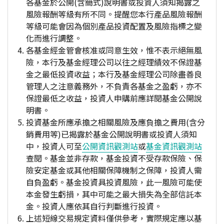
各基金於公開(含簡式)說明書或投資人須知揭露之
風險報酬等級有所不同。提醒您本行產品風險報酬
等級可能會因為個別產品投資配置及風險指標之變
化而進行調整。
各基金經金管會核准或同意生效，惟不表示絕無風
險，本行及基金經理公司以往之經理績效不保證基
金之最低投資收益；本行及基金經理公司除盡善良
管理人之注意義務外，不負責各基金之盈虧，亦不
保證最低之收益，投資人申購前應詳閱基金公開說
明書。
投資基金所應承擔之相關風險及應負擔之費用(含分
銷費用等)已揭露於基金公開說明書或投資人須知
中，投資人可至
公開資訊觀測站
或
基金資訊觀測站
查閱。基金並非存款，基金投資不受存款保險、保
險安定基金或其他相關保障機制之保障，投資人需
自負盈虧。基金投資具投資風險，此一風險可能使
本金發生虧損，其中可能之最大損失為全部信託本
金。投資人應依其自行判斷進行投資。
上述短線交易規定資料僅供參考，實際規定應以基