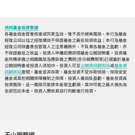
共同基金投資警語
各基金經金管會核准或同意生效，惟不表示絕無風險，本行及基金
經理公司以往之經理績效不保證基金之最低投資收益；本行及基金
經理公司除盡善良管理人之注意義務外，不負責各基金之盈虧，亦
不保證最低之收益，投資人申購前應詳閱基金公開說明書。投資基
金所應承擔之相關風險及應負擔之費用(含分銷費用等)已揭露於基金
公開說明書或投資人須知中，投資人可至
公開資訊觀測站
或
基金資
訊觀測站
查閱。基金並非存款，基金投資不受存款保險、保險安定
基金或其他相關保障機制之保障，投資人需自負盈虧。基金投資具
投資風險，此一風險可能使本金發生虧損，其中可能之最大損失為
全部信託本金。投資人應依其自行判斷進行投資。
玉山服務網