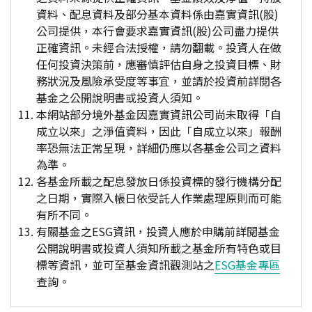
資料、配息資料及部分基本資料係由嘉實資訊(股)
公司提供，本行會要求嘉實資訊(股)公司盡力提供
正確資訊。未經合法授權，請勿翻載。投資人在做
任何投資決策前，應審慎評估自身之投資目標、財
務狀況及風險承受度等事宜，並請於投資前詳閱各
基金之公開說明書或投資人須知。
本網站部分境外基金因嘉實資訊公司尚未取得「自
成立以來」之淨值資料，因此「自成立以來」報酬
率恐無法正常呈現，詳細仍應以各基金公司之資料
為準。
各基金所載之配息發放日係投資標的發行機構分配
之日期，實際入帳日依受託人作業處理原則而可能
有所不同。
有關基金之ESG資訊，投資人應於申購前詳閱基金
公開說明書或投資人須知所載之基金所有特色或目
標等資訊，並可至基金資訊觀測站之
ESG基金專區
查詢。