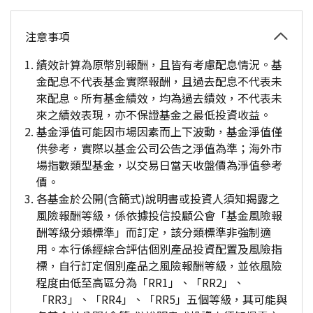
注意事項
績效計算為原幣別報酬，且皆有考慮配息情況。基
金配息不代表基金實際報酬，且過去配息不代表未
來配息。所有基金績效，均為過去績效，不代表未
來之績效表現，亦不保證基金之最低投資收益。
基金淨值可能因市場因素而上下波動，基金淨值僅
供參考，實際以基金公司公告之淨值為準；海外市
場指數類型基金，以交易日當天收盤價為淨值參考
價。
各基金於公開(含簡式)說明書或投資人須知揭露之
風險報酬等級，係依據投信投顧公會「基金風險報
酬等級分類標準」而訂定，該分類標準非強制適
用。本行係經綜合評估個別產品投資配置及風險指
標，自行訂定個別產品之風險報酬等級，並依風險
程度由低至高區分為「RR1」、「RR2」、
「RR3」、「RR4」、「RR5」五個等級，其可能與