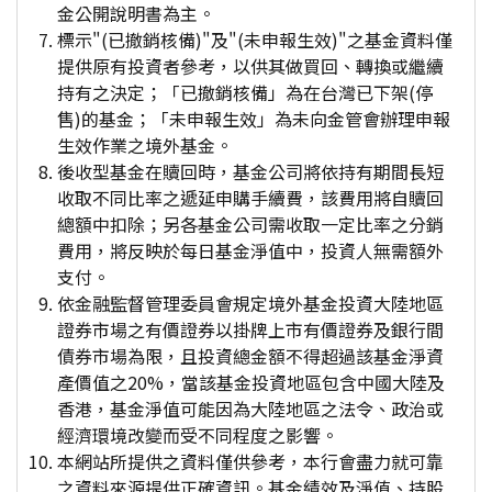
金公開說明書為主。
標示"(已撤銷核備)"及"(未申報生效)"之基金資料僅
提供原有投資者參考，以供其做買回、轉換或繼續
持有之決定；「已撤銷核備」為在台灣已下架(停
售)的基金；「未申報生效」為未向金管會辦理申報
生效作業之境外基金。
後收型基金在贖回時，基金公司將依持有期間長短
收取不同比率之遞延申購手續費，該費用將自贖回
總額中扣除；另各基金公司需收取一定比率之分銷
費用，將反映於每日基金淨值中，投資人無需額外
支付。
依金融監督管理委員會規定境外基金投資大陸地區
證券市場之有價證券以掛牌上市有價證券及銀行間
債券市場為限，且投資總金額不得超過該基金淨資
產價值之20%，當該基金投資地區包含中國大陸及
香港，基金淨值可能因為大陸地區之法令、政治或
經濟環境改變而受不同程度之影響。
本網站所提供之資料僅供參考，本行會盡力就可靠
之資料來源提供正確資訊。基金績效及淨值、持股