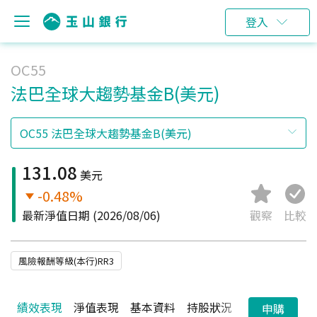
登入
OC55
法巴全球大趨勢基金B(美元)
131.08
美元
-0.48%
最新淨值日期
(2026/08/06)
觀察
比較
風險報酬等級(本行)RR3
績效表現
淨值表現
基本資料
持股狀況
配息狀況
申購