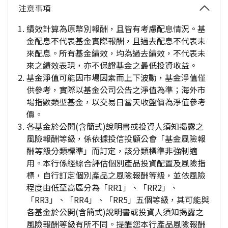
注意事項
績效計算為原幣別報酬，且皆有考慮配息情況。基
金配息不代表基金實際報酬，且過去配息不代表未
來配息。所有基金績效，均為過去績效，不代表未
來之績效表現，亦不保證基金之最低投資收益。
基金淨值可能因市場因素而上下波動，基金淨值僅
供參考，實際以基金公司公告之淨值為準；海外市
場指數類型基金，以交易日當天收盤價為淨值參考
價。
各基金於公開(含簡式)說明書或投資人須知揭露之
風險報酬等級，係依據投信投顧公會「基金風險報
酬等級分類標準」而訂定，該分類標準非強制適
用。本行係經綜合評估個別產品投資配置及風險指
標，自行訂定個別產品之風險報酬等級，並依風險
程度由低至高區分為「RR1」、「RR2」、
「RR3」、「RR4」、「RR5」五個等級，其可能與
各基金於公開(含簡式)說明書或投資人須知揭露之
風險報酬等級有所不同。提醒您本行產品風險報酬