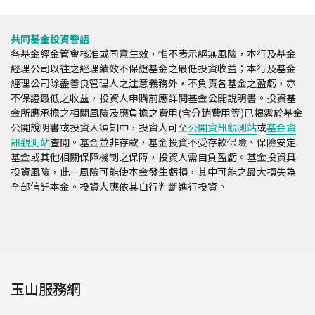
共同基金投資警語
各基金經金管會核准或同意生效，惟不表示絕無風險，本行及基金
經理公司以往之經理績效不保證基金之最低投資收益；本行及基金
經理公司除盡善良管理人之注意義務外，不負責各基金之盈虧，亦
不保證最低之收益，投資人申購前應詳閱基金公開說明書。投資基
金所應承擔之相關風險及應負擔之費用(含分銷費用等)已揭露於基金
公開說明書或投資人須知中，投資人可至
公開資訊觀測站
或
基金資
訊觀測站
查閱。基金並非存款，基金投資不受存款保險、保險安定
基金或其他相關保障機制之保障，投資人需自負盈虧。基金投資具
投資風險，此一風險可能使本金發生虧損，其中可能之最大損失為
全部信託本金。投資人應依其自行判斷進行投資。
玉山服務網