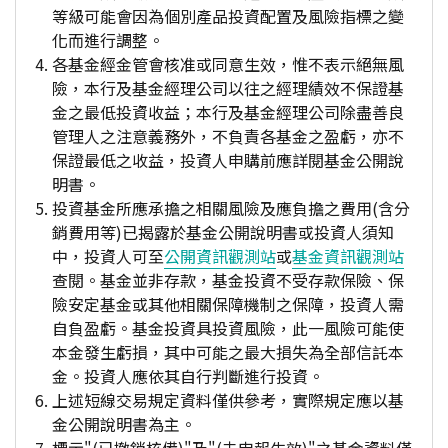
等級可能會因為個別產品投資配置及風險指標之變
化而進行調整。
各基金經金管會核准或同意生效，惟不表示絕無風
險，本行及基金經理公司以往之經理績效不保證基
金之最低投資收益；本行及基金經理公司除盡善良
管理人之注意義務外，不負責各基金之盈虧，亦不
保證最低之收益，投資人申購前應詳閱基金公開說
明書。
投資基金所應承擔之相關風險及應負擔之費用(含分
銷費用等)已揭露於基金公開說明書或投資人須知
中，投資人可至
公開資訊觀測站
或
基金資訊觀測站
查閱。基金並非存款，基金投資不受存款保險、保
險安定基金或其他相關保障機制之保障，投資人需
自負盈虧。基金投資具投資風險，此一風險可能使
本金發生虧損，其中可能之最大損失為全部信託本
金。投資人應依其自行判斷進行投資。
上述短線交易規定資料僅供參考，實際規定應以基
金公開說明書為主。