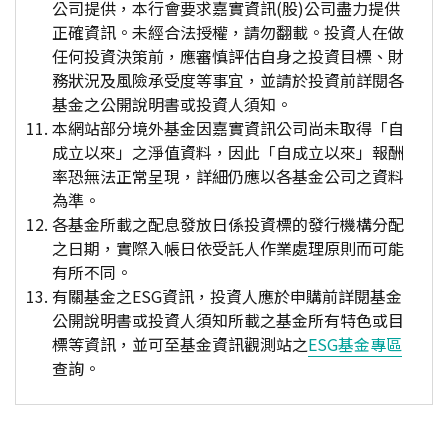
公司提供，本行會要求嘉實資訊(股)公司盡力提供
正確資訊。未經合法授權，請勿翻載。投資人在做
任何投資決策前，應審慎評估自身之投資目標、財
務狀況及風險承受度等事宜，並請於投資前詳閱各
基金之公開說明書或投資人須知。
本網站部分境外基金因嘉實資訊公司尚未取得「自
成立以來」之淨值資料，因此「自成立以來」報酬
率恐無法正常呈現，詳細仍應以各基金公司之資料
為準。
各基金所載之配息發放日係投資標的發行機構分配
之日期，實際入帳日依受託人作業處理原則而可能
有所不同。
有關基金之ESG資訊，投資人應於申購前詳閱基金
公開說明書或投資人須知所載之基金所有特色或目
標等資訊，並可至基金資訊觀測站之
ESG基金專區
查詢。