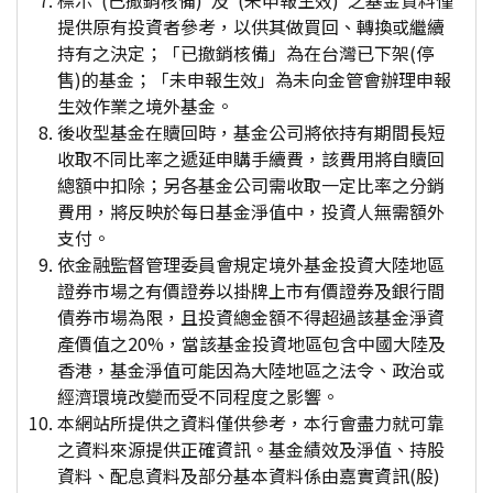
標示"(已撤銷核備)"及"(未申報生效)"之基金資料僅
提供原有投資者參考，以供其做買回、轉換或繼續
持有之決定；「已撤銷核備」為在台灣已下架(停
售)的基金；「未申報生效」為未向金管會辦理申報
生效作業之境外基金。
後收型基金在贖回時，基金公司將依持有期間長短
收取不同比率之遞延申購手續費，該費用將自贖回
總額中扣除；另各基金公司需收取一定比率之分銷
費用，將反映於每日基金淨值中，投資人無需額外
支付。
依金融監督管理委員會規定境外基金投資大陸地區
證券市場之有價證券以掛牌上市有價證券及銀行間
債券市場為限，且投資總金額不得超過該基金淨資
產價值之20%，當該基金投資地區包含中國大陸及
香港，基金淨值可能因為大陸地區之法令、政治或
經濟環境改變而受不同程度之影響。
本網站所提供之資料僅供參考，本行會盡力就可靠
之資料來源提供正確資訊。基金績效及淨值、持股
資料、配息資料及部分基本資料係由嘉實資訊(股)