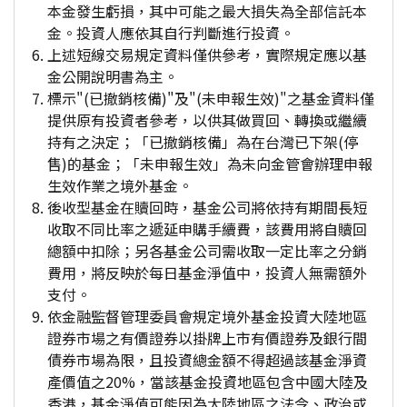
本金發生虧損，其中可能之最大損失為全部信託本
金。投資人應依其自行判斷進行投資。
上述短線交易規定資料僅供參考，實際規定應以基
金公開說明書為主。
標示"(已撤銷核備)"及"(未申報生效)"之基金資料僅
提供原有投資者參考，以供其做買回、轉換或繼續
持有之決定；「已撤銷核備」為在台灣已下架(停
售)的基金；「未申報生效」為未向金管會辦理申報
生效作業之境外基金。
後收型基金在贖回時，基金公司將依持有期間長短
收取不同比率之遞延申購手續費，該費用將自贖回
總額中扣除；另各基金公司需收取一定比率之分銷
費用，將反映於每日基金淨值中，投資人無需額外
支付。
依金融監督管理委員會規定境外基金投資大陸地區
證券市場之有價證券以掛牌上市有價證券及銀行間
債券市場為限，且投資總金額不得超過該基金淨資
產價值之20%，當該基金投資地區包含中國大陸及
香港，基金淨值可能因為大陸地區之法令、政治或