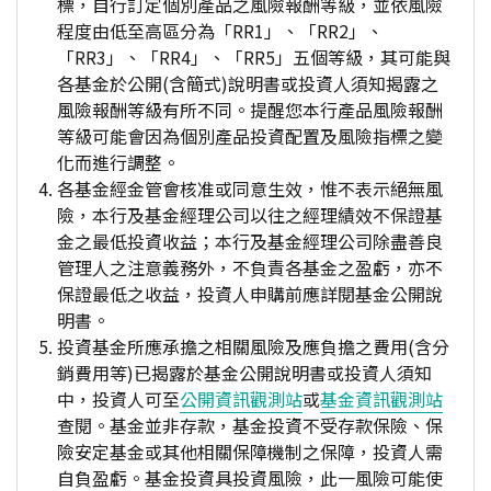
標，自行訂定個別產品之風險報酬等級，並依風險
程度由低至高區分為「RR1」、「RR2」、
「RR3」、「RR4」、「RR5」五個等級，其可能與
各基金於公開(含簡式)說明書或投資人須知揭露之
風險報酬等級有所不同。提醒您本行產品風險報酬
等級可能會因為個別產品投資配置及風險指標之變
化而進行調整。
各基金經金管會核准或同意生效，惟不表示絕無風
險，本行及基金經理公司以往之經理績效不保證基
金之最低投資收益；本行及基金經理公司除盡善良
管理人之注意義務外，不負責各基金之盈虧，亦不
保證最低之收益，投資人申購前應詳閱基金公開說
明書。
投資基金所應承擔之相關風險及應負擔之費用(含分
銷費用等)已揭露於基金公開說明書或投資人須知
中，投資人可至
公開資訊觀測站
或
基金資訊觀測站
查閱。基金並非存款，基金投資不受存款保險、保
險安定基金或其他相關保障機制之保障，投資人需
自負盈虧。基金投資具投資風險，此一風險可能使