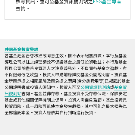
標等資訊，並可至基金資訊觀測站之
ESG基金專區
查詢。
共同基金投資警語
各基金經金管會核准或同意生效，惟不表示絕無風險，本行及基金
經理公司以往之經理績效不保證基金之最低投資收益；本行及基金
經理公司除盡善良管理人之注意義務外，不負責各基金之盈虧，亦
不保證最低之收益，投資人申購前應詳閱基金公開說明書。投資基
金所應承擔之相關風險及應負擔之費用(含分銷費用等)已揭露於基金
公開說明書或投資人須知中，投資人可至
公開資訊觀測站
或
基金資
訊觀測站
查閱。基金並非存款，基金投資不受存款保險、保險安定
基金或其他相關保障機制之保障，投資人需自負盈虧。基金投資具
投資風險，此一風險可能使本金發生虧損，其中可能之最大損失為
全部信託本金。投資人應依其自行判斷進行投資。