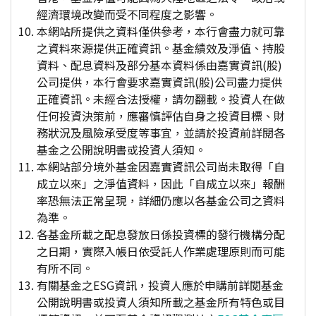
經濟環境改變而受不同程度之影響。
本網站所提供之資料僅供參考，本行會盡力就可靠
之資料來源提供正確資訊。基金績效及淨值、持股
資料、配息資料及部分基本資料係由嘉實資訊(股)
公司提供，本行會要求嘉實資訊(股)公司盡力提供
正確資訊。未經合法授權，請勿翻載。投資人在做
任何投資決策前，應審慎評估自身之投資目標、財
務狀況及風險承受度等事宜，並請於投資前詳閱各
基金之公開說明書或投資人須知。
本網站部分境外基金因嘉實資訊公司尚未取得「自
成立以來」之淨值資料，因此「自成立以來」報酬
率恐無法正常呈現，詳細仍應以各基金公司之資料
為準。
各基金所載之配息發放日係投資標的發行機構分配
之日期，實際入帳日依受託人作業處理原則而可能
有所不同。
有關基金之ESG資訊，投資人應於申購前詳閱基金
公開說明書或投資人須知所載之基金所有特色或目