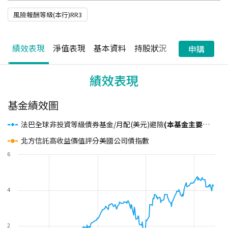
風險報酬等級(本行)RR3
績效表現
淨值表現
基本資料
持股狀況
配息狀況
申購
績效表現
基金績效圖
法巴全球非投資等級債券基金/月配(美元)避險
(本基金主要投資於符合美國Rule 144A規定之私募性質債券，基金之配息來源可能為本金)
北方信託高收益價值評分美國公司債指數
6
4
2