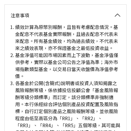
注意事項
績效計算為原幣別報酬，且皆有考慮配息情況。基
金配息不代表基金實際報酬，且過去配息不代表未
來配息。所有基金績效，均為過去績效，不代表未
來之績效表現，亦不保證基金之最低投資收益。
基金淨值可能因市場因素而上下波動，基金淨值僅
供參考，實際以基金公司公告之淨值為準；海外市
場指數類型基金，以交易日當天收盤價為淨值參考
價。
各基金於公開(含簡式)說明書或投資人須知揭露之
風險報酬等級，係依據投信投顧公會「基金風險報
酬等級分類標準」而訂定，該分類標準非強制適
用。本行係經綜合評估個別產品投資配置及風險指
標，自行訂定個別產品之風險報酬等級，並依風險
程度由低至高區分為「RR1」、「RR2」、
「RR3」、「RR4」、「RR5」五個等級，其可能與