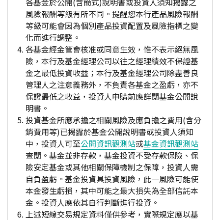
各基金於公開(含簡式)說明書或投資人須知揭露之
風險報酬等級有所不同。提醒您本行產品風險報酬
等級可能會因為個別產品投資配置及風險指標之變
化而進行調整。
各基金經金管會核准或同意生效，惟不表示絕無風
險，本行及基金經理公司以往之經理績效不保證基
金之最低投資收益；本行及基金經理公司除盡善良
管理人之注意義務外，不負責各基金之盈虧，亦不
保證最低之收益，投資人申購前應詳閱基金公開說
明書。
投資基金所應承擔之相關風險及應負擔之費用(含分
銷費用等)已揭露於基金公開說明書或投資人須知
中，投資人可至
公開資訊觀測站
或
基金資訊觀測站
查閱。基金並非存款，基金投資不受存款保險、保
險安定基金或其他相關保障機制之保障，投資人需
自負盈虧。基金投資具投資風險，此一風險可能使
本金發生虧損，其中可能之最大損失為全部信託本
金。投資人應依其自行判斷進行投資。
上述短線交易規定資料僅供參考，實際規定應以基