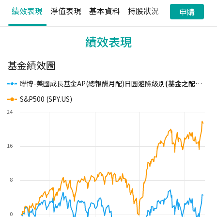
績效表現
淨值表現
基本資料
持股狀況
配息狀況
申購
績效表現
基金績效圖
聯博-美國成長基金AP(總報酬月配)日圓避險級別
(基金之配息來源可能為本金)
S&P500 (SPY.US)
24
16
8
0