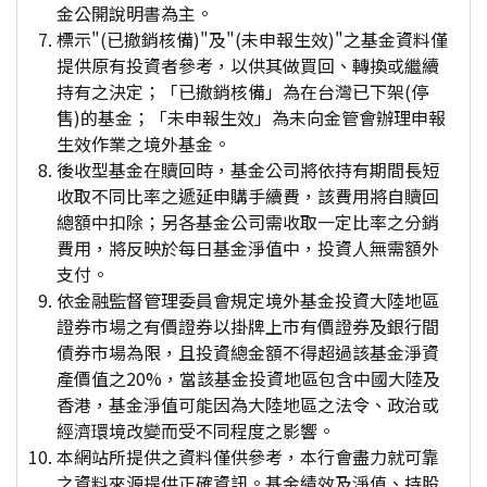
金公開說明書為主。
標示"(已撤銷核備)"及"(未申報生效)"之基金資料僅
提供原有投資者參考，以供其做買回、轉換或繼續
持有之決定；「已撤銷核備」為在台灣已下架(停
售)的基金；「未申報生效」為未向金管會辦理申報
生效作業之境外基金。
後收型基金在贖回時，基金公司將依持有期間長短
收取不同比率之遞延申購手續費，該費用將自贖回
總額中扣除；另各基金公司需收取一定比率之分銷
費用，將反映於每日基金淨值中，投資人無需額外
支付。
依金融監督管理委員會規定境外基金投資大陸地區
證券市場之有價證券以掛牌上市有價證券及銀行間
債券市場為限，且投資總金額不得超過該基金淨資
產價值之20%，當該基金投資地區包含中國大陸及
香港，基金淨值可能因為大陸地區之法令、政治或
經濟環境改變而受不同程度之影響。
本網站所提供之資料僅供參考，本行會盡力就可靠
之資料來源提供正確資訊。基金績效及淨值、持股