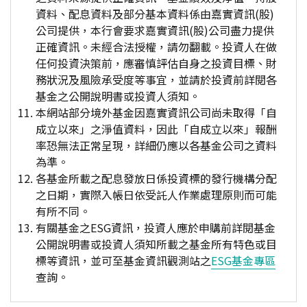
資料、配息資料及部分基本資料係由嘉實資訊(股)
公司提供，本行會要求嘉實資訊(股)公司盡力提供
正確資訊。未經合法授權，請勿翻載。投資人在做
任何投資決策前，應審慎評估自身之投資目標、財
務狀況及風險承受度等事宜，並請於投資前詳閱各
基金之公開說明書或投資人須知。
本網站部分境外基金因嘉實資訊公司尚未取得「自
成立以來」之淨值資料，因此「自成立以來」報酬
率恐無法正常呈現，詳細仍應以各基金公司之資料
為準。
各基金所載之配息發放日係投資標的發行機構分配
之日期，實際入帳日依受託人作業處理原則而可能
有所不同。
有關基金之ESG資訊，投資人應於申購前詳閱基金
公開說明書或投資人須知所載之基金所有特色或目
標等資訊，並可至基金資訊觀測站之
ESG基金專區
查詢。