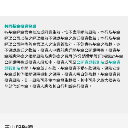
共同基金投資警語
各基金經金管會核准或同意生效，惟不表示絕無風險，本行及基金
經理公司以往之經理績效不保證基金之最低投資收益；本行及基金
經理公司除盡善良管理人之注意義務外，不負責各基金之盈虧，亦
不保證最低之收益，投資人申購前應詳閱基金公開說明書。投資基
金所應承擔之相關風險及應負擔之費用(含分銷費用等)已揭露於基金
公開說明書或投資人須知中，投資人可至
公開資訊觀測站
或
基金資
訊觀測站
查閱。基金並非存款，基金投資不受存款保險、保險安定
基金或其他相關保障機制之保障，投資人需自負盈虧。基金投資具
投資風險，此一風險可能使本金發生虧損，其中可能之最大損失為
全部信託本金。投資人應依其自行判斷進行投資。
玉山服務網