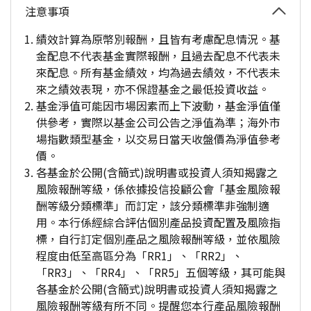
注意事項
績效計算為原幣別報酬，且皆有考慮配息情況。基
金配息不代表基金實際報酬，且過去配息不代表未
來配息。所有基金績效，均為過去績效，不代表未
來之績效表現，亦不保證基金之最低投資收益。
基金淨值可能因市場因素而上下波動，基金淨值僅
供參考，實際以基金公司公告之淨值為準；海外市
場指數類型基金，以交易日當天收盤價為淨值參考
價。
各基金於公開(含簡式)說明書或投資人須知揭露之
風險報酬等級，係依據投信投顧公會「基金風險報
酬等級分類標準」而訂定，該分類標準非強制適
用。本行係經綜合評估個別產品投資配置及風險指
標，自行訂定個別產品之風險報酬等級，並依風險
程度由低至高區分為「RR1」、「RR2」、
「RR3」、「RR4」、「RR5」五個等級，其可能與
各基金於公開(含簡式)說明書或投資人須知揭露之
風險報酬等級有所不同。提醒您本行產品風險報酬