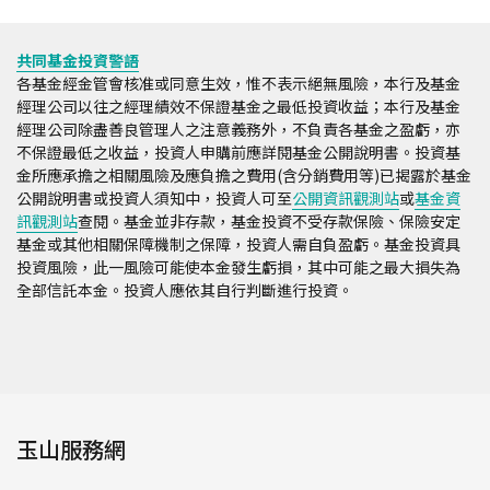
共同基金投資警語
各基金經金管會核准或同意生效，惟不表示絕無風險，本行及基金
經理公司以往之經理績效不保證基金之最低投資收益；本行及基金
經理公司除盡善良管理人之注意義務外，不負責各基金之盈虧，亦
不保證最低之收益，投資人申購前應詳閱基金公開說明書。投資基
金所應承擔之相關風險及應負擔之費用(含分銷費用等)已揭露於基金
公開說明書或投資人須知中，投資人可至
公開資訊觀測站
或
基金資
訊觀測站
查閱。基金並非存款，基金投資不受存款保險、保險安定
基金或其他相關保障機制之保障，投資人需自負盈虧。基金投資具
投資風險，此一風險可能使本金發生虧損，其中可能之最大損失為
全部信託本金。投資人應依其自行判斷進行投資。
玉山服務網