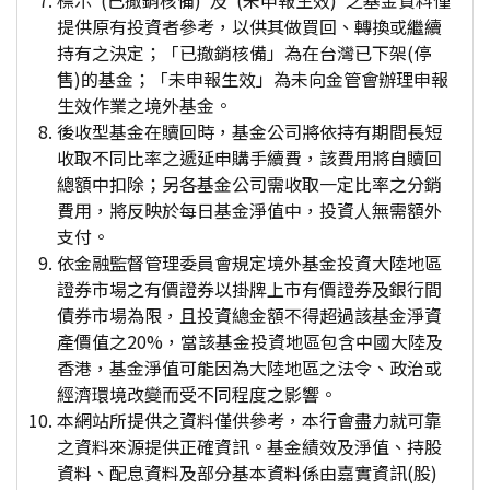
標示"(已撤銷核備)"及"(未申報生效)"之基金資料僅
提供原有投資者參考，以供其做買回、轉換或繼續
持有之決定；「已撤銷核備」為在台灣已下架(停
售)的基金；「未申報生效」為未向金管會辦理申報
生效作業之境外基金。
後收型基金在贖回時，基金公司將依持有期間長短
收取不同比率之遞延申購手續費，該費用將自贖回
總額中扣除；另各基金公司需收取一定比率之分銷
費用，將反映於每日基金淨值中，投資人無需額外
支付。
依金融監督管理委員會規定境外基金投資大陸地區
證券市場之有價證券以掛牌上市有價證券及銀行間
債券市場為限，且投資總金額不得超過該基金淨資
產價值之20%，當該基金投資地區包含中國大陸及
香港，基金淨值可能因為大陸地區之法令、政治或
經濟環境改變而受不同程度之影響。
本網站所提供之資料僅供參考，本行會盡力就可靠
之資料來源提供正確資訊。基金績效及淨值、持股
資料、配息資料及部分基本資料係由嘉實資訊(股)