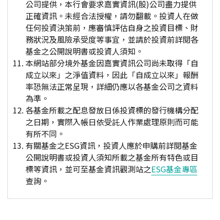
公司提供，本行會要求嘉實資訊(股)公司盡力提供
正確資訊。未經合法授權，請勿翻載。投資人在做
任何投資決策前，應審慎評估自身之投資目標、財
務狀況及風險承受度等事宜，並請於投資前詳閱各
基金之公開說明書或投資人須知。
本網站部分境外基金因嘉實資訊公司尚未取得「自
成立以來」之淨值資料，因此「自成立以來」報酬
率恐無法正常呈現，詳細仍應以各基金公司之資料
為準。
各基金所載之配息發放日係投資標的發行機構分配
之日期，實際入帳日依受託人作業處理原則而可能
有所不同。
有關基金之ESG資訊，投資人應於申購前詳閱基金
公開說明書或投資人須知所載之基金所有特色或目
標等資訊，並可至基金資訊觀測站之
ESG基金專區
查詢。