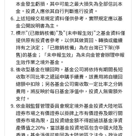
本金發生虧損，其中可能之最大損失為全部信託本
金。投資人應依其自行判斷進行投資。
上述短線交易規定資料僅供參考，實際規定應以基
金公開說明書為主。
標示"(已撤銷核備)"及"(未申報生效)"之基金資料僅
提供原有投資者參考，以供其做買回、轉換或繼續
持有之決定；「已撤銷核備」為在台灣已下架(停
售)的基金；「未申報生效」為未向金管會辦理申報
生效作業之境外基金。
後收型基金在贖回時，基金公司將依持有期間長短
收取不同比率之遞延申購手續費，該費用將自贖回
總額中扣除；另各基金公司需收取一定比率之分銷
費用，將反映於每日基金淨值中，投資人無需額外
支付。
依金融監督管理委員會規定境外基金投資大陸地區
證券市場之有價證券以掛牌上市有價證券及銀行間
債券市場為限，且投資總金額不得超過該基金淨資
產價值之20%，當該基金投資地區包含中國大陸及
香港，基金淨值可能因為大陸地區之法令、政治或