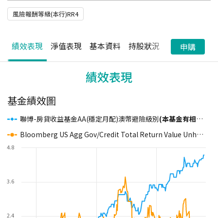
風險報酬等級(本行)RR4
績效表現
淨值表現
基本資料
持股狀況
配息狀況
申購
績效表現
基金績效圖
聯博-房貸收益基金AA(穩定月配)澳幣避險級別
(本基金有相當比重投資於非投資等級之高風險債券且配息來源可能為本金)
Bloomberg US Agg Gov/Credit Total Return Value Unhedged USD
4.8
3.6
2.4