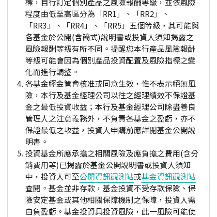
標，自行訂定個別產品之風險報酬等級，並依風險
程度由低至高區分為「RR1」、「RR2」、
「RR3」、「RR4」、「RR5」五個等級，其可能與
各基金於公開(含簡式)說明書或投資人須知揭露之
風險報酬等級有所不同。提醒您本行產品風險報酬
等級可能會因為個別產品投資配置及風險指標之變
化而進行調整。
各基金經金管會核准或同意生效，惟不表示絕無風
險，本行及基金經理公司以往之經理績效不保證基
金之最低投資收益；本行及基金經理公司除盡善良
管理人之注意義務外，不負責各基金之盈虧，亦不
保證最低之收益，投資人申購前應詳閱基金公開說
明書。
投資基金所應承擔之相關風險及應負擔之費用(含分
銷費用等)已揭露於基金公開說明書或投資人須知
中，投資人可至
公開資訊觀測站
或
基金資訊觀測站
查閱。基金並非存款，基金投資不受存款保險、保
險安定基金或其他相關保障機制之保障，投資人需
自負盈虧。基金投資具投資風險，此一風險可能使