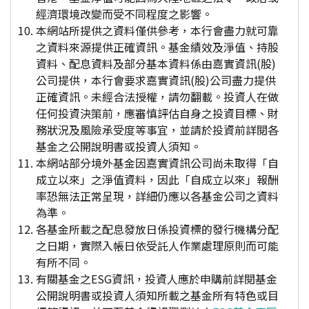
經濟環境改變而受不同程度之影響。
本網站所提供之資料僅供參考，本行會盡力就可靠
之資料來源提供正確資訊。基金績效及淨值、持股
資料、配息資料及部分基本資料係由嘉實資訊(股)
公司提供，本行會要求嘉實資訊(股)公司盡力提供
正確資訊。未經合法授權，請勿翻載。投資人在做
任何投資決策前，應審慎評估自身之投資目標、財
務狀況及風險承受度等事宜，並請於投資前詳閱各
基金之公開說明書或投資人須知。
本網站部分境外基金因嘉實資訊公司尚未取得「自
成立以來」之淨值資料，因此「自成立以來」報酬
率恐無法正常呈現，詳細仍應以各基金公司之資料
為準。
各基金所載之配息發放日係投資標的發行機構分配
之日期，實際入帳日依受託人作業處理原則而可能
有所不同。
有關基金之ESG資訊，投資人應於申購前詳閱基金
公開說明書或投資人須知所載之基金所有特色或目