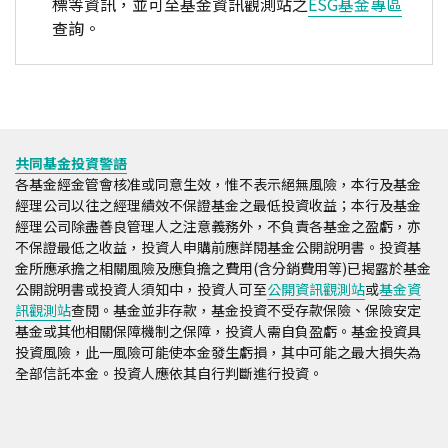
標等資訊，並可至基金資訊觀測站之
ESG基金專區
查詢。
共同基金投資警語
各基金經金管會核准或同意生效，惟不表示絕無風險，本行及基金
經理公司以往之經理績效不保證基金之最低投資收益；本行及基金
經理公司除盡善良管理人之注意義務外，不負責各基金之盈虧，亦
不保證最低之收益，投資人申購前應詳閱基金公開說明書。投資基
金所應承擔之相關風險及應負擔之費用(含分銷費用等)已揭露於基金
公開說明書或投資人須知中，投資人可至
公開資訊觀測站
或
基金資
訊觀測站
查閱。基金並非存款，基金投資不受存款保險、保險安定
基金或其他相關保障機制之保障，投資人需自負盈虧。基金投資具
投資風險，此一風險可能使本金發生虧損，其中可能之最大損失為
全部信託本金。投資人應依其自行判斷進行投資。