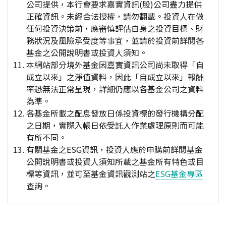
公司提供，本行會要求嘉實資訊(股)公司盡力提供
正確資訊。未經合法授權，請勿翻載。投資人在做
任何投資決策前，應審慎評估自身之投資目標、財
務狀況及風險承受度等事宜，並請於投資前詳閱各
基金之公開說明書或投資人須知。
本網站部分境外基金因嘉實資訊公司尚未取得「自
成立以來」之淨值資料，因此「自成立以來」報酬
率恐無法正常呈現，詳細仍應以各基金公司之資料
為準。
各基金所載之配息發放日係投資標的發行機構分配
之日期，實際入帳日依受託人作業處理原則而可能
有所不同。
有關基金之ESG資訊，投資人應於申購前詳閱基金
公開說明書或投資人須知所載之基金所有特色或目
標等資訊，並可至基金資訊觀測站之
ESG基金專區
查詢。