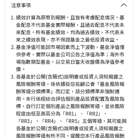
注意事項
績效計算為原幣別報酬，且皆有考慮配息情況。基
金配息不代表基金實際報酬，且過去配息不代表未
來配息。所有基金績效，均為過去績效，不代表未
來之績效表現，亦不保證基金之最低投資收益。
基金淨值可能因市場因素而上下波動，基金淨值僅
供參考，實際以基金公司公告之淨值為準；海外市
場指數類型基金，以交易日當天收盤價為淨值參考
價。
各基金於公開(含簡式)說明書或投資人須知揭露之
風險報酬等級，係依據投信投顧公會「基金風險報
酬等級分類標準」而訂定，該分類標準非強制適
用。本行係經綜合評估個別產品投資配置及風險指
標，自行訂定個別產品之風險報酬等級，並依風險
程度由低至高區分為「RR1」、「RR2」、
「RR3」、「RR4」、「RR5」五個等級，其可能與
各基金於公開(含簡式)說明書或投資人須知揭露之
風險報酬等級有所不同。提醒您本行產品風險報酬