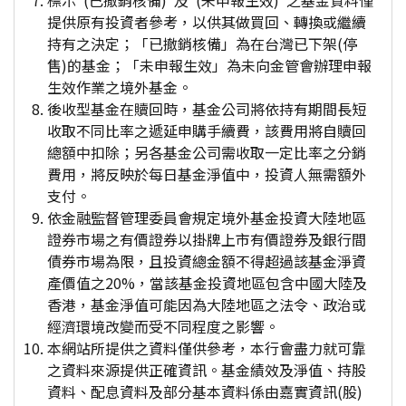
標示"(已撤銷核備)"及"(未申報生效)"之基金資料僅
提供原有投資者參考，以供其做買回、轉換或繼續
持有之決定；「已撤銷核備」為在台灣已下架(停
售)的基金；「未申報生效」為未向金管會辦理申報
生效作業之境外基金。
後收型基金在贖回時，基金公司將依持有期間長短
收取不同比率之遞延申購手續費，該費用將自贖回
總額中扣除；另各基金公司需收取一定比率之分銷
費用，將反映於每日基金淨值中，投資人無需額外
支付。
依金融監督管理委員會規定境外基金投資大陸地區
證券市場之有價證券以掛牌上市有價證券及銀行間
債券市場為限，且投資總金額不得超過該基金淨資
產價值之20%，當該基金投資地區包含中國大陸及
香港，基金淨值可能因為大陸地區之法令、政治或
經濟環境改變而受不同程度之影響。
本網站所提供之資料僅供參考，本行會盡力就可靠
之資料來源提供正確資訊。基金績效及淨值、持股
資料、配息資料及部分基本資料係由嘉實資訊(股)