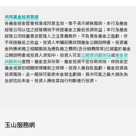
共同基金投資警語
各基金經金管會核准或同意生效，惟不表示絕無風險，本行及基金
經理公司以往之經理績效不保證基金之最低投資收益；本行及基金
經理公司除盡善良管理人之注意義務外，不負責各基金之盈虧，亦
不保證最低之收益，投資人申購前應詳閱基金公開說明書。投資基
金所應承擔之相關風險及應負擔之費用(含分銷費用等)已揭露於基金
公開說明書或投資人須知中，投資人可至
公開資訊觀測站
或
基金資
訊觀測站
查閱。基金並非存款，基金投資不受存款保險、保險安定
基金或其他相關保障機制之保障，投資人需自負盈虧。基金投資具
投資風險，此一風險可能使本金發生虧損，其中可能之最大損失為
全部信託本金。投資人應依其自行判斷進行投資。
玉山服務網