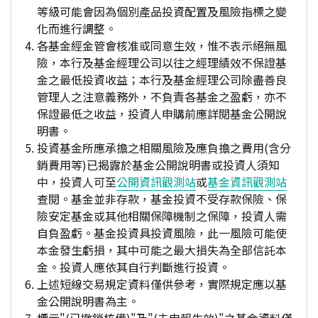
等級可能會因為個別產品投資配置及風險指標之變
化而進行調整。
各基金經金管會核准或同意生效，惟不表示絕無風
險，本行及基金經理公司以往之經理績效不保證基
金之最低投資收益；本行及基金經理公司除盡善良
管理人之注意義務外，不負責各基金之盈虧，亦不
保證最低之收益，投資人申購前應詳閱基金公開說
明書。
投資基金所應承擔之相關風險及應負擔之費用(含分
銷費用等)已揭露於基金公開說明書或投資人須知
中，投資人可至
公開資訊觀測站
或
基金資訊觀測站
查閱。基金並非存款，基金投資不受存款保險、保
險安定基金或其他相關保障機制之保障，投資人需
自負盈虧。基金投資具投資風險，此一風險可能使
本金發生虧損，其中可能之最大損失為全部信託本
金。投資人應依其自行判斷進行投資。
上述短線交易規定資料僅供參考，實際規定應以基
金公開說明書為主。