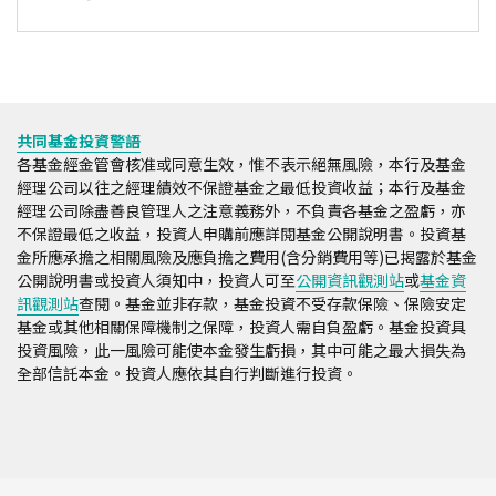
共同基金投資警語
各基金經金管會核准或同意生效，惟不表示絕無風險，本行及基金
經理公司以往之經理績效不保證基金之最低投資收益；本行及基金
經理公司除盡善良管理人之注意義務外，不負責各基金之盈虧，亦
不保證最低之收益，投資人申購前應詳閱基金公開說明書。投資基
金所應承擔之相關風險及應負擔之費用(含分銷費用等)已揭露於基金
公開說明書或投資人須知中，投資人可至
公開資訊觀測站
或
基金資
訊觀測站
查閱。基金並非存款，基金投資不受存款保險、保險安定
基金或其他相關保障機制之保障，投資人需自負盈虧。基金投資具
投資風險，此一風險可能使本金發生虧損，其中可能之最大損失為
全部信託本金。投資人應依其自行判斷進行投資。