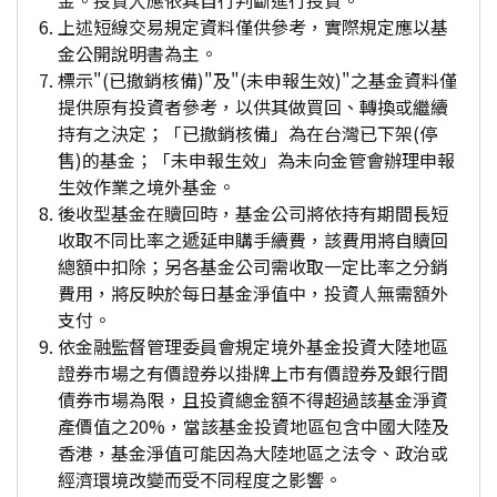
金。投資人應依其自行判斷進行投資。
上述短線交易規定資料僅供參考，實際規定應以基
金公開說明書為主。
標示"(已撤銷核備)"及"(未申報生效)"之基金資料僅
提供原有投資者參考，以供其做買回、轉換或繼續
持有之決定；「已撤銷核備」為在台灣已下架(停
售)的基金；「未申報生效」為未向金管會辦理申報
生效作業之境外基金。
後收型基金在贖回時，基金公司將依持有期間長短
收取不同比率之遞延申購手續費，該費用將自贖回
總額中扣除；另各基金公司需收取一定比率之分銷
費用，將反映於每日基金淨值中，投資人無需額外
支付。
依金融監督管理委員會規定境外基金投資大陸地區
證券市場之有價證券以掛牌上市有價證券及銀行間
債券市場為限，且投資總金額不得超過該基金淨資
產價值之20%，當該基金投資地區包含中國大陸及
香港，基金淨值可能因為大陸地區之法令、政治或
經濟環境改變而受不同程度之影響。