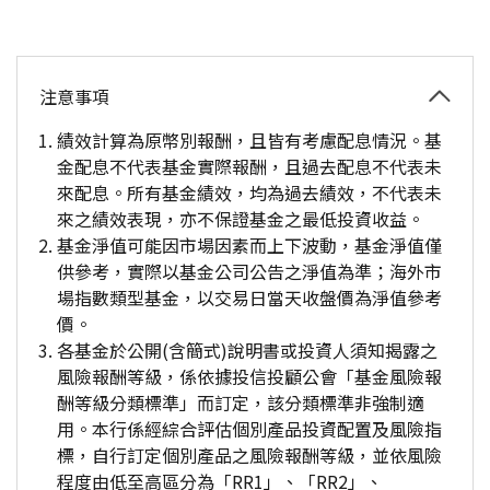
注意事項
績效計算為原幣別報酬，且皆有考慮配息情況。基
金配息不代表基金實際報酬，且過去配息不代表未
來配息。所有基金績效，均為過去績效，不代表未
來之績效表現，亦不保證基金之最低投資收益。
基金淨值可能因市場因素而上下波動，基金淨值僅
供參考，實際以基金公司公告之淨值為準；海外市
場指數類型基金，以交易日當天收盤價為淨值參考
價。
各基金於公開(含簡式)說明書或投資人須知揭露之
風險報酬等級，係依據投信投顧公會「基金風險報
酬等級分類標準」而訂定，該分類標準非強制適
用。本行係經綜合評估個別產品投資配置及風險指
標，自行訂定個別產品之風險報酬等級，並依風險
程度由低至高區分為「RR1」、「RR2」、