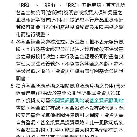
「RR3」、「RR4」、「RR5」五個等級，其可能與
各基金於公開(含簡式)說明書或投資人須知揭露之
風險報酬等級有所不同。提醒您本行產品風險報酬
等級可能會因為個別產品投資配置及風險指標之變
化而進行調整。
各基金經金管會核准或同意生效，惟不表示絕無風
險，本行及基金經理公司以往之經理績效不保證基
金之最低投資收益；本行及基金經理公司除盡善良
管理人之注意義務外，不負責各基金之盈虧，亦不
保證最低之收益，投資人申購前應詳閱基金公開說
明書。
投資基金所應承擔之相關風險及應負擔之費用(含分
銷費用等)已揭露於基金公開說明書或投資人須知
中，投資人可至
公開資訊觀測站
或
基金資訊觀測站
查閱。基金並非存款，基金投資不受存款保險、保
險安定基金或其他相關保障機制之保障，投資人需
自負盈虧。基金投資具投資風險，此一風險可能使
本金發生虧損，其中可能之最大損失為全部信託本