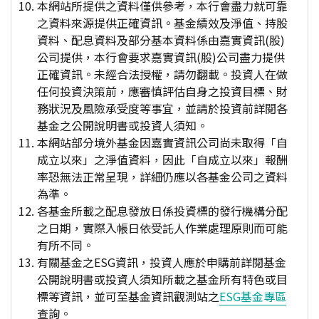
本網站所提供之資料僅供參考，本行會盡力就可靠
之資料來源提供正確資訊。基金績效及淨值、持股
資料、配息資料及部分基本資料係由嘉實資訊(股)
公司提供，本行會要求嘉實資訊(股)公司盡力提供
正確資訊。未經合法授權，請勿翻載。投資人在做
任何投資決策前，應審慎評估自身之投資目標、財
務狀況及風險承受度等事宜，並請於投資前詳閱各
基金之公開說明書或投資人須知。
本網站部分境外基金因嘉實資訊公司尚未取得「自
成立以來」之淨值資料，因此「自成立以來」報酬
率恐無法正常呈現，詳細仍應以各基金公司之資料
為準。
各基金所載之配息發放日係投資標的發行機構分配
之日期，實際入帳日依受託人作業處理原則而可能
有所不同。
有關基金之ESG資訊，投資人應於申購前詳閱基金
公開說明書或投資人須知所載之基金所有特色或目
標等資訊，並可至基金資訊觀測站之
ESG基金專區
查詢。