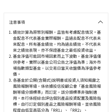
注意事項
績效計算為原幣別報酬，且皆有考慮配息情況。基
金配息不代表基金實際報酬，且過去配息不代表未
來配息。所有基金績效，均為過去績效，不代表未
來之績效表現，亦不保證基金之最低投資收益。
基金淨值可能因市場因素而上下波動，基金淨值僅
供參考，實際以基金公司公告之淨值為準；海外市
場指數類型基金，以交易日當天收盤價為淨值參考
價。
各基金於公開(含簡式)說明書或投資人須知揭露之
風險報酬等級，係依據投信投顧公會「基金風險報
酬等級分類標準」而訂定，該分類標準非強制適
用。本行係經綜合評估個別產品投資配置及風險指
標，自行訂定個別產品之風險報酬等級，並依風險
程度由低至高區分為「RR1」、「RR2」、