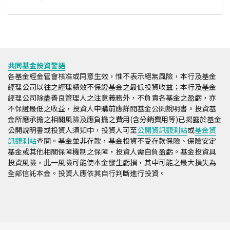
共同基金投資警語
各基金經金管會核准或同意生效，惟不表示絕無風險，本行及基金
經理公司以往之經理績效不保證基金之最低投資收益；本行及基金
經理公司除盡善良管理人之注意義務外，不負責各基金之盈虧，亦
不保證最低之收益，投資人申購前應詳閱基金公開說明書。投資基
金所應承擔之相關風險及應負擔之費用(含分銷費用等)已揭露於基金
公開說明書或投資人須知中，投資人可至
公開資訊觀測站
或
基金資
訊觀測站
查閱。基金並非存款，基金投資不受存款保險、保險安定
基金或其他相關保障機制之保障，投資人需自負盈虧。基金投資具
投資風險，此一風險可能使本金發生虧損，其中可能之最大損失為
全部信託本金。投資人應依其自行判斷進行投資。