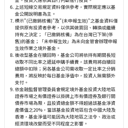
金。投資人應依其自行判斷進行投資。
上述短線交易規定資料僅供參考，實際規定應以基
金公開說明書為主。
標示"(已撤銷核備)"及"(未申報生效)"之基金資料僅
提供原有投資者參考，以供其做買回、轉換或繼續
持有之決定；「已撤銷核備」為在台灣已下架(停
售)的基金；「未申報生效」為未向金管會辦理申報
生效作業之境外基金。
後收型基金在贖回時，基金公司將依持有期間長短
收取不同比率之遞延申購手續費，該費用將自贖回
總額中扣除；另各基金公司需收取一定比率之分銷
費用，將反映於每日基金淨值中，投資人無需額外
支付。
依金融監督管理委員會規定境外基金投資大陸地區
證券市場之有價證券以掛牌上市有價證券及銀行間
債券市場為限，且投資總金額不得超過該基金淨資
產價值之20%，當該基金投資地區包含中國大陸及
香港，基金淨值可能因為大陸地區之法令、政治或
經濟環境改變而受不同程度之影響。