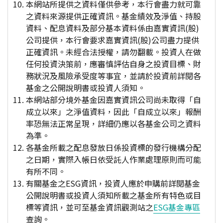
本網站所提供之資料僅供參考，本行會盡力就可靠
之資料來源提供正確資訊。基金績效及淨值、持股
資料、配息資料及部分基本資料係由嘉實資訊(股)
公司提供，本行會要求嘉實資訊(股)公司盡力提供
正確資訊。未經合法授權，請勿翻載。投資人在做
任何投資決策前，應審慎評估自身之投資目標、財
務狀況及風險承受度等事宜，並請於投資前詳閱各
基金之公開說明書或投資人須知。
本網站部分境外基金因嘉實資訊公司尚未取得「自
成立以來」之淨值資料，因此「自成立以來」報酬
率恐無法正常呈現，詳細仍應以各基金公司之資料
為準。
各基金所載之配息發放日係投資標的發行機構分配
之日期，實際入帳日依受託人作業處理原則而可能
有所不同。
有關基金之ESG資訊，投資人應於申購前詳閱基金
公開說明書或投資人須知所載之基金所有特色或目
標等資訊，並可至基金資訊觀測站之
ESG基金專區
查詢。