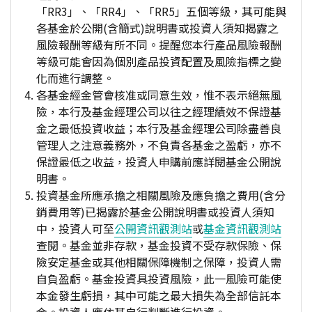
「RR3」、「RR4」、「RR5」五個等級，其可能與
各基金於公開(含簡式)說明書或投資人須知揭露之
風險報酬等級有所不同。提醒您本行產品風險報酬
等級可能會因為個別產品投資配置及風險指標之變
化而進行調整。
各基金經金管會核准或同意生效，惟不表示絕無風
險，本行及基金經理公司以往之經理績效不保證基
金之最低投資收益；本行及基金經理公司除盡善良
管理人之注意義務外，不負責各基金之盈虧，亦不
保證最低之收益，投資人申購前應詳閱基金公開說
明書。
投資基金所應承擔之相關風險及應負擔之費用(含分
銷費用等)已揭露於基金公開說明書或投資人須知
中，投資人可至
公開資訊觀測站
或
基金資訊觀測站
查閱。基金並非存款，基金投資不受存款保險、保
險安定基金或其他相關保障機制之保障，投資人需
自負盈虧。基金投資具投資風險，此一風險可能使
本金發生虧損，其中可能之最大損失為全部信託本