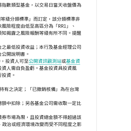
場指數類型基金，以交易日當天收盤價為
酬等級分類標準」而訂定，該分類標準非
風險程度由低至高區分為「RR1」、
資人須知揭露之風險報酬等級有所不同。提醒
金之最低投資收益；本行及基金經理公司
金公開說明書。
中，投資人可至
公開資訊觀測站
或
基金資
投資人需自負盈虧。基金投資具投資風
行投資。
繼續持有之決定；「已撤銷核備」為在台灣
總額中扣除；另各基金公司需收取一定比
債券市場為限，且投資總金額不得超過該
、政治或經濟環境改變而受不同程度之影