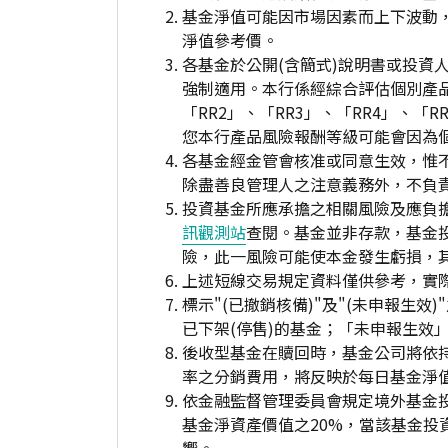
基金淨值可能因市場因素而上下波動
淨值參考價。
各基金於公開(含簡式)說明書或投
強制適用。本行係經綜合評估個別產
「RR2」、「RR3」、「RR4」、
您本行產品風險報酬等級可能會因為
各基金經金管會核准或同意生效，惟
除盡善良管理人之注意義務外，不負
投資基金所應承擔之相關風險及應負擔
訊觀測站
查閱。基金並非存款，基金
險，此一風險可能使本金發生虧損，
上述短線交易規定資料僅供參考，實
標示"(已撤銷核備)"及"(未申報
已下架(停售)的基金；「未申報生效
後收型基金在贖回時，基金公司將依
率之分銷費用，將反映於每日基金淨
依金融監督管理委員會規定境外基金
基金淨資產價值之20%，當該基金