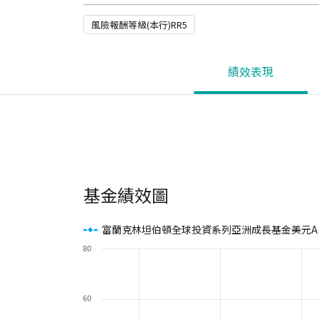
風險報酬等級(本行)RR5
績效表現
基金績效圖
富蘭克林坦伯頓全球投資系列亞洲成長基金美元A(a
80
60