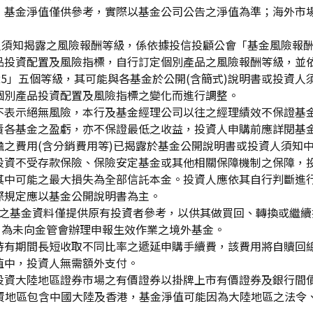
，基金淨值僅供參考，實際以基金公司公告之淨值為準；海外市
資人須知揭露之風險報酬等級，係依據投信投顧公會「基金風險報
品投資配置及風險指標，自行訂定個別產品之風險報酬等級，並依
「RR5」五個等級，其可能與各基金於公開(含簡式)說明書或投
個別產品投資配置及風險指標之變化而進行調整。
不表示絕無風險，本行及基金經理公司以往之經理績效不保證基
責各基金之盈虧，亦不保證最低之收益，投資人申購前應詳閱基
之費用(含分銷費用等)已揭露於基金公開說明書或投資人須知
投資不受存款保險、保險安定基金或其他相關保障機制之保障，
其中可能之最大損失為全部信託本金。投資人應依其自行判斷進
際規定應以基金公開說明書為主。
生效)"之基金資料僅提供原有投資者參考，以供其做買回、轉換或
」為未向金管會辦理申報生效作業之境外基金。
持有期間長短收取不同比率之遞延申購手續費，該費用將自贖回
值中，投資人無需額外支付。
投資大陸地區證券市場之有價證券以掛牌上市有價證券及銀行間
投資地區包含中國大陸及香港，基金淨值可能因為大陸地區之法令