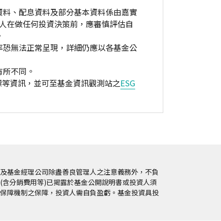
資料、配息資料及部分基本資料係由嘉實
資人在做任何投資決策前，應審慎評估自
。
率恐無法正常呈現，詳細仍應以各基金公
有所不同。
標等資訊，並可至基金資訊觀測站之
ESG
及基金經理公司除盡善良管理人之注意義務外，不負
(含分銷費用等)已揭露於基金公開說明書或投資人須
保障機制之保障，投資人需自負盈虧。基金投資具投