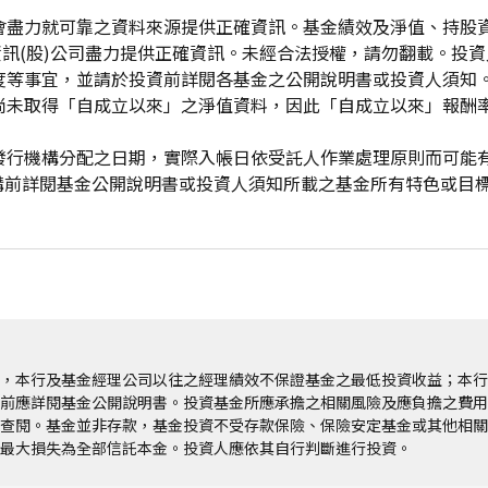
會盡力就可靠之資料來源提供正確資訊。基金績效及淨值、持股
資訊(股)公司盡力提供正確資訊。未經合法授權，請勿翻載。投
度等事宜，並請於投資前詳閱各基金之公開說明書或投資人須知
尚未取得「自成立以來」之淨值資料，因此「自成立以來」報酬
發行機構分配之日期，實際入帳日依受託人作業處理原則而可能
申購前詳閱基金公開說明書或投資人須知所載之基金所有特色或目
，本行及基金經理公司以往之經理績效不保證基金之最低投資收益；本行
前應詳閱基金公開說明書。投資基金所應承擔之相關風險及應負擔之費用
查閱。基金並非存款，基金投資不受存款保險、保險安定基金或其他相關
最大損失為全部信託本金。投資人應依其自行判斷進行投資。