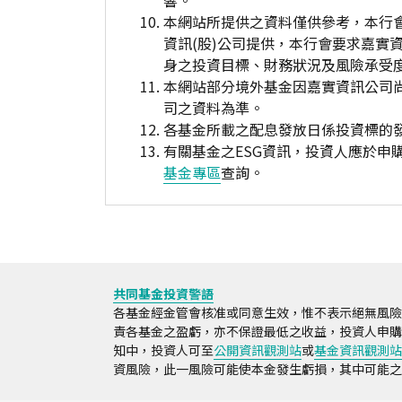
響。
本網站所提供之資料僅供參考，本行
資訊(股)公司提供，本行會要求嘉實
身之投資目標、財務狀況及風險承受
本網站部分境外基金因嘉實資訊公司
司之資料為準。
各基金所載之配息發放日係投資標的
有關基金之ESG資訊，投資人應於
基金專區
查詢。
共同基金投資警語
各基金經金管會核准或同意生效，惟不表示絕無風險
責各基金之盈虧，亦不保證最低之收益，投資人申購
知中，投資人可至
公開資訊觀測站
或
基金資訊觀測站
資風險，此一風險可能使本金發生虧損，其中可能之