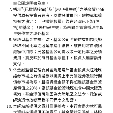
金公開說明書為主。
標示"(已撤銷核備)"及"(未申報生效)"之基金資料僅
提供原有投資者參考，以供其做買回、轉換或繼續
持有之決定；「已撤銷核備」為在台灣已下架(停
售)的基金；「未申報生效」為未向金管會辦理申報
生效作業之境外基金。
後收型基金在贖回時，基金公司將依持有期間長短
收取不同比率之遞延申購手續費，該費用將自贖回
總額中扣除；另各基金公司需收取一定比率之分銷
費用，將反映於每日基金淨值中，投資人無需額外
支付。
依金融監督管理委員會規定境外基金投資大陸地區
證券市場之有價證券以掛牌上市有價證券及銀行間
債券市場為限，且投資總金額不得超過該基金淨資
產價值之20%，當該基金投資地區包含中國大陸及
香港，基金淨值可能因為大陸地區之法令、政治或
經濟環境改變而受不同程度之影響。
本網站所提供之資料僅供參考，本行會盡力就可靠
之資料來源提供正確資訊。基金績效及淨值、持股