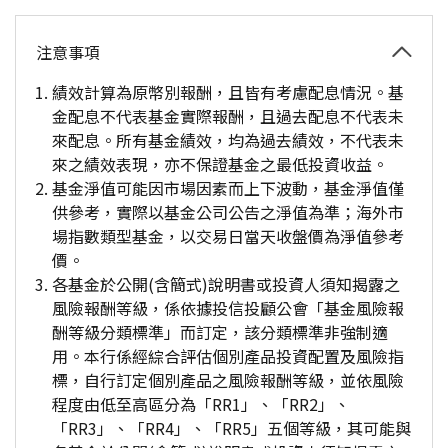
注意事項
績效計算為原幣別報酬，且皆有考慮配息情況。基
金配息不代表基金實際報酬，且過去配息不代表未
來配息。所有基金績效，均為過去績效，不代表未
來之績效表現，亦不保證基金之最低投資收益。
基金淨值可能因市場因素而上下波動，基金淨值僅
供參考，實際以基金公司公告之淨值為準；海外市
場指數類型基金，以交易日當天收盤價為淨值參考
價。
各基金於公開(含簡式)說明書或投資人須知揭露之
風險報酬等級，係依據投信投顧公會「基金風險報
酬等級分類標準」而訂定，該分類標準非強制適
用。本行係經綜合評估個別產品投資配置及風險指
標，自行訂定個別產品之風險報酬等級，並依風險
程度由低至高區分為「RR1」、「RR2」、
「RR3」、「RR4」、「RR5」五個等級，其可能與