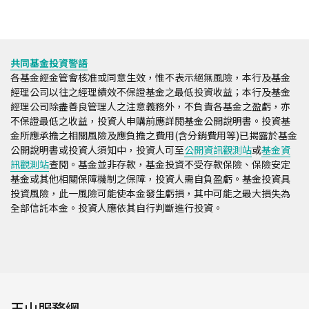
共同基金投資警語
各基金經金管會核准或同意生效，惟不表示絕無風險，本行及基金
經理公司以往之經理績效不保證基金之最低投資收益；本行及基金
經理公司除盡善良管理人之注意義務外，不負責各基金之盈虧，亦
不保證最低之收益，投資人申購前應詳閱基金公開說明書。投資基
金所應承擔之相關風險及應負擔之費用(含分銷費用等)已揭露於基金
公開說明書或投資人須知中，投資人可至
公開資訊觀測站
或
基金資
訊觀測站
查閱。基金並非存款，基金投資不受存款保險、保險安定
基金或其他相關保障機制之保障，投資人需自負盈虧。基金投資具
投資風險，此一風險可能使本金發生虧損，其中可能之最大損失為
全部信託本金。投資人應依其自行判斷進行投資。
玉山服務網