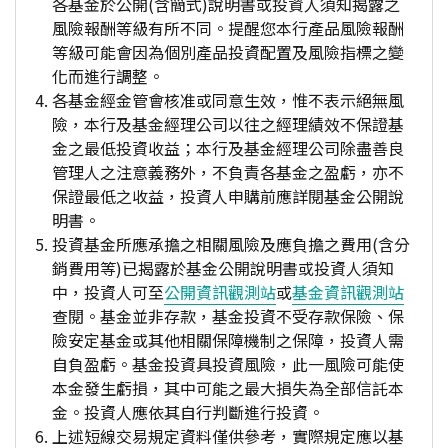
各基金於公開(含簡式)說明書或投資人須知揭露之
風險報酬等級有所不同。提醒您本行產品風險報酬
等級可能會因為個別產品投資配置及風險指標之變
化而進行調整。
各基金經金管會核准或同意生效，惟不表示絕無風
險，本行及基金經理公司以往之經理績效不保證基
金之最低投資收益；本行及基金經理公司除盡善良
管理人之注意義務外，不負責各基金之盈虧，亦不
保證最低之收益，投資人申購前應詳閱基金公開說
明書。
投資基金所應承擔之相關風險及應負擔之費用(含分
銷費用等)已揭露於基金公開說明書或投資人須知
中，投資人可至
公開資訊觀測站
或
基金資訊觀測站
查閱。基金並非存款，基金投資不受存款保險、保
險安定基金或其他相關保障機制之保障，投資人需
自負盈虧。基金投資具投資風險，此一風險可能使
本金發生虧損，其中可能之最大損失為全部信託本
金。投資人應依其自行判斷進行投資。
上述短線交易規定資料僅供參考，實際規定應以基