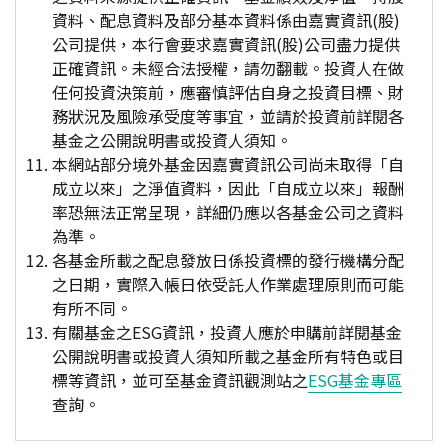
資料、配息資料及部分基本資料係由嘉實資訊(股)
公司提供，本行會要求嘉實資訊(股)公司盡力提供
正確資訊。未經合法授權，請勿翻載。投資人在做
任何投資決策前，應審慎評估自身之投資目標、財
務狀況及風險承受度等事宜，並請於投資前詳閱各
基金之公開說明書或投資人須知。
本網站部分境外基金因嘉實資訊公司尚未取得「自
成立以來」之淨值資料，因此「自成立以來」報酬
率恐無法正常呈現，詳細仍應以各基金公司之資料
為準。
各基金所載之配息發放日係投資標的發行機構分配
之日期，實際入帳日依受託人作業處理原則而可能
有所不同。
有關基金之ESG資訊，投資人應於申購前詳閱基金
公開說明書或投資人須知所載之基金所有特色或目
標等資訊，並可至基金資訊觀測站之
ESG基金專區
查詢。