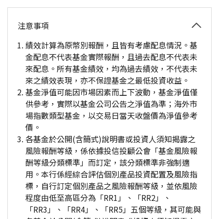
注意事項
績效計算為原幣別報酬，且皆有考慮配息情況。基
金配息不代表基金實際報酬，且過去配息不代表未
來配息。所有基金績效，均為過去績效，不代表未
來之績效表現，亦不保證基金之最低投資收益。
基金淨值可能因市場因素而上下波動，基金淨值僅
供參考，實際以基金公司公告之淨值為準；海外市
場指數類型基金，以交易日當天收盤價為淨值參考
價。
各基金於公開(含簡式)說明書或投資人須知揭露之
風險報酬等級，係依據投信投顧公會「基金風險報
酬等級分類標準」而訂定，該分類標準非強制適
用。本行係經綜合評估個別產品投資配置及風險指
標，自行訂定個別產品之風險報酬等級，並依風險
程度由低至高區分為「RR1」、「RR2」、
「RR3」、「RR4」、「RR5」五個等級，其可能與