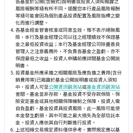
各基金於公開(含簡式)說明書或投資人須知揭露之
風險報酬等級有所不同。提醒您本行產品風險報酬
等級可能會因為個別產品投資配置及風險指標之變
化而進行調整。
各基金經金管會核准或同意生效，惟不表示絕無風
險，本行及基金經理公司以往之經理績效不保證基
金之最低投資收益；本行及基金經理公司除盡善良
管理人之注意義務外，不負責各基金之盈虧，亦不
保證最低之收益，投資人申購前應詳閱基金公開說
明書。
投資基金所應承擔之相關風險及應負擔之費用(含分
銷費用等)已揭露於基金公開說明書或投資人須知
中，投資人可至
公開資訊觀測站
或
基金資訊觀測站
查閱。基金並非存款，基金投資不受存款保險、保
險安定基金或其他相關保障機制之保障，投資人需
自負盈虧。基金投資具投資風險，此一風險可能使
本金發生虧損，其中可能之最大損失為全部信託本
金。投資人應依其自行判斷進行投資。
上述短線交易規定資料僅供參考，實際規定應以基