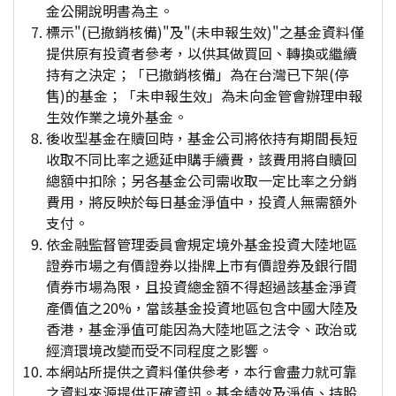
金公開說明書為主。
標示"(已撤銷核備)"及"(未申報生效)"之基金資料僅
提供原有投資者參考，以供其做買回、轉換或繼續
持有之決定；「已撤銷核備」為在台灣已下架(停
售)的基金；「未申報生效」為未向金管會辦理申報
生效作業之境外基金。
後收型基金在贖回時，基金公司將依持有期間長短
收取不同比率之遞延申購手續費，該費用將自贖回
總額中扣除；另各基金公司需收取一定比率之分銷
費用，將反映於每日基金淨值中，投資人無需額外
支付。
依金融監督管理委員會規定境外基金投資大陸地區
證券市場之有價證券以掛牌上市有價證券及銀行間
債券市場為限，且投資總金額不得超過該基金淨資
產價值之20%，當該基金投資地區包含中國大陸及
香港，基金淨值可能因為大陸地區之法令、政治或
經濟環境改變而受不同程度之影響。
本網站所提供之資料僅供參考，本行會盡力就可靠
之資料來源提供正確資訊。基金績效及淨值、持股