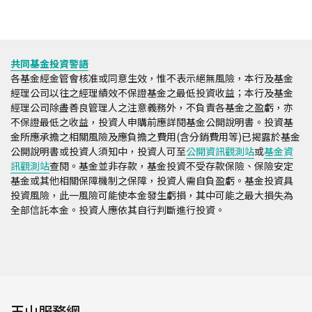
共同基金投資警語
各基金經金管會核准或同意生效，惟不表示絕無風險，本行及基金
經理公司以往之經理績效不保證基金之最低投資收益；本行及基金
經理公司除盡善良管理人之注意義務外，不負責各基金之盈虧，亦
不保證最低之收益，投資人申購前應詳閱基金公開說明書。投資基
金所應承擔之相關風險及應負擔之費用(含分銷費用等)已揭露於基金
公開說明書或投資人須知中，投資人可至
公開資訊觀測站
或
基金資
訊觀測站
查閱。基金並非存款，基金投資不受存款保險、保險安定
基金或其他相關保障機制之保障，投資人需自負盈虧。基金投資具
投資風險，此一風險可能使本金發生虧損，其中可能之最大損失為
全部信託本金。投資人應依其自行判斷進行投資。
玉山服務網