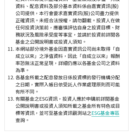
資料、配息資料及部分基本資料係由嘉實資訊(股)
公司提供，本行會要求嘉實資訊(股)公司盡力提供
正確資訊。未經合法授權，請勿翻載。投資人在做
任何投資決策前，應審慎評估自身之投資目標、財
務狀況及風險承受度等事宜，並請於投資前詳閱各
基金之公開說明書或投資人須知。
本網站部分境外基金因嘉實資訊公司尚未取得「自
成立以來」之淨值資料，因此「自成立以來」報酬
率恐無法正常呈現，詳細仍應以各基金公司之資料
為準。
各基金所載之配息發放日係投資標的發行機構分配
之日期，實際入帳日依受託人作業處理原則而可能
有所不同。
有關基金之ESG資訊，投資人應於申購前詳閱基金
公開說明書或投資人須知所載之基金所有特色或目
標等資訊，並可至基金資訊觀測站之
ESG基金專區
查詢。