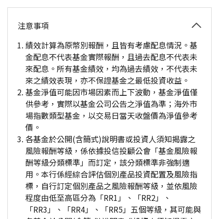
注意事項
績效計算為原幣別報酬，且皆有考慮配息情況。基
金配息不代表基金實際報酬，且過去配息不代表未
來配息。所有基金績效，均為過去績效，不代表未
來之績效表現，亦不保證基金之最低投資收益。
基金淨值可能因市場因素而上下波動，基金淨值僅
供參考，實際以基金公司公告之淨值為準；海外市
場指數類型基金，以交易日當天收盤價為淨值參考
價。
各基金於公開(含簡式)說明書或投資人須知揭露之
風險報酬等級，係依據投信投顧公會「基金風險報
酬等級分類標準」而訂定，該分類標準非強制適
用。本行係經綜合評估個別產品投資配置及風險指
標，自行訂定個別產品之風險報酬等級，並依風險
程度由低至高區分為「RR1」、「RR2」、
「RR3」、「RR4」、「RR5」五個等級，其可能與