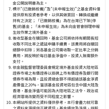
金公開說明書為主。
標示"(已撤銷核備)"及"(未申報生效)"之基金資料僅
提供原有投資者參考，以供其做買回、轉換或繼續
持有之決定；「已撤銷核備」為在台灣已下架(停
售)的基金；「未申報生效」為未向金管會辦理申報
生效作業之境外基金。
後收型基金在贖回時，基金公司將依持有期間長短
收取不同比率之遞延申購手續費，該費用將自贖回
總額中扣除；另各基金公司需收取一定比率之分銷
費用，將反映於每日基金淨值中，投資人無需額外
支付。
依金融監督管理委員會規定境外基金投資大陸地區
證券市場之有價證券以掛牌上市有價證券及銀行間
債券市場為限，且投資總金額不得超過該基金淨資
產價值之20%，當該基金投資地區包含中國大陸及
香港，基金淨值可能因為大陸地區之法令、政治或
經濟環境改變而受不同程度之影響。
本網站所提供之資料僅供參考，本行會盡力就可靠
之資料來源提供正確資訊。基金績效及淨值、持股