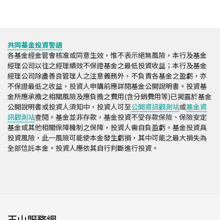
共同基金投資警語
各基金經金管會核准或同意生效，惟不表示絕無風險，本行及基金
經理公司以往之經理績效不保證基金之最低投資收益；本行及基金
經理公司除盡善良管理人之注意義務外，不負責各基金之盈虧，亦
不保證最低之收益，投資人申購前應詳閱基金公開說明書。投資基
金所應承擔之相關風險及應負擔之費用(含分銷費用等)已揭露於基金
公開說明書或投資人須知中，投資人可至
公開資訊觀測站
或
基金資
訊觀測站
查閱。基金並非存款，基金投資不受存款保險、保險安定
基金或其他相關保障機制之保障，投資人需自負盈虧。基金投資具
投資風險，此一風險可能使本金發生虧損，其中可能之最大損失為
全部信託本金。投資人應依其自行判斷進行投資。
玉山服務網