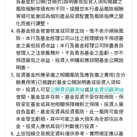
各基金於公開(含簡式)說明書或投資人須知揭露之
風險報酬等級有所不同。提醒您本行產品風險報酬
等級可能會因為個別產品投資配置及風險指標之變
化而進行調整。
各基金經金管會核准或同意生效，惟不表示絕無風
險，本行及基金經理公司以往之經理績效不保證基
金之最低投資收益；本行及基金經理公司除盡善良
管理人之注意義務外，不負責各基金之盈虧，亦不
保證最低之收益，投資人申購前應詳閱基金公開說
明書。
投資基金所應承擔之相關風險及應負擔之費用(含分
銷費用等)已揭露於基金公開說明書或投資人須知
中，投資人可至
公開資訊觀測站
或
基金資訊觀測站
查閱。基金並非存款，基金投資不受存款保險、保
險安定基金或其他相關保障機制之保障，投資人需
自負盈虧。基金投資具投資風險，此一風險可能使
本金發生虧損，其中可能之最大損失為全部信託本
金。投資人應依其自行判斷進行投資。
上述短線交易規定資料僅供參考，實際規定應以基