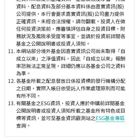
資料、配息資料及部分基本資料係由嘉實資訊(股)
公司提供，本行會要求嘉實資訊(股)公司盡力提供
正確資訊。未經合法授權，請勿翻載。投資人在做
任何投資決策前，應審慎評估自身之投資目標、財
務狀況及風險承受度等事宜，並請於投資前詳閱各
基金之公開說明書或投資人須知。
本網站部分境外基金因嘉實資訊公司尚未取得「自
成立以來」之淨值資料，因此「自成立以來」報酬
率恐無法正常呈現，詳細仍應以各基金公司之資料
為準。
各基金所載之配息發放日係投資標的發行機構分配
之日期，實際入帳日依受託人作業處理原則而可能
有所不同。
有關基金之ESG資訊，投資人應於申購前詳閱基金
公開說明書或投資人須知所載之基金所有特色或目
標等資訊，並可至基金資訊觀測站之
ESG基金專區
查詢。