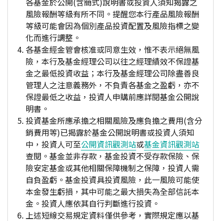
各基金於公開(含簡式)說明書或投資人須知揭露之
風險報酬等級有所不同。提醒您本行產品風險報酬
等級可能會因為個別產品投資配置及風險指標之變
化而進行調整。
各基金經金管會核准或同意生效，惟不表示絕無風
險，本行及基金經理公司以往之經理績效不保證基
金之最低投資收益；本行及基金經理公司除盡善良
管理人之注意義務外，不負責各基金之盈虧，亦不
保證最低之收益，投資人申購前應詳閱基金公開說
明書。
投資基金所應承擔之相關風險及應負擔之費用(含分
銷費用等)已揭露於基金公開說明書或投資人須知
中，投資人可至
公開資訊觀測站
或
基金資訊觀測站
查閱。基金並非存款，基金投資不受存款保險、保
險安定基金或其他相關保障機制之保障，投資人需
自負盈虧。基金投資具投資風險，此一風險可能使
本金發生虧損，其中可能之最大損失為全部信託本
金。投資人應依其自行判斷進行投資。
上述短線交易規定資料僅供參考，實際規定應以基