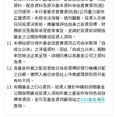
資料、配息資料及部分基本資料係由嘉實資訊(股)
公司提供，本行會要求嘉實資訊(股)公司盡力提供
正確資訊。未經合法授權，請勿翻載。投資人在做
任何投資決策前，應審慎評估自身之投資目標、財
務狀況及風險承受度等事宜，並請於投資前詳閱各
基金之公開說明書或投資人須知。
本網站部分境外基金因嘉實資訊公司尚未取得「自
成立以來」之淨值資料，因此「自成立以來」報酬
率恐無法正常呈現，詳細仍應以各基金公司之資料
為準。
各基金所載之配息發放日係投資標的發行機構分配
之日期，實際入帳日依受託人作業處理原則而可能
有所不同。
有關基金之ESG資訊，投資人應於申購前詳閱基金
公開說明書或投資人須知所載之基金所有特色或目
標等資訊，並可至基金資訊觀測站之
ESG基金專區
查詢。