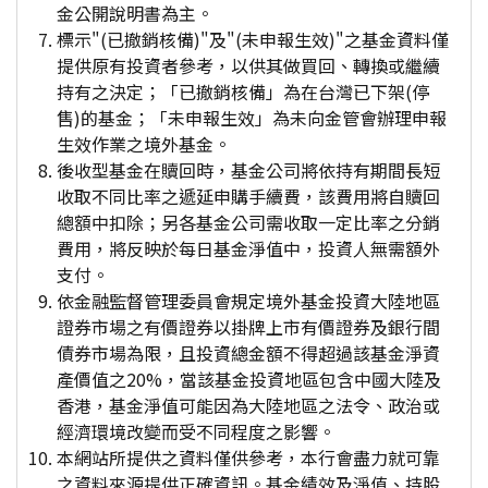
金公開說明書為主。
標示"(已撤銷核備)"及"(未申報生效)"之基金資料僅
提供原有投資者參考，以供其做買回、轉換或繼續
持有之決定；「已撤銷核備」為在台灣已下架(停
售)的基金；「未申報生效」為未向金管會辦理申報
生效作業之境外基金。
後收型基金在贖回時，基金公司將依持有期間長短
收取不同比率之遞延申購手續費，該費用將自贖回
總額中扣除；另各基金公司需收取一定比率之分銷
費用，將反映於每日基金淨值中，投資人無需額外
支付。
依金融監督管理委員會規定境外基金投資大陸地區
證券市場之有價證券以掛牌上市有價證券及銀行間
債券市場為限，且投資總金額不得超過該基金淨資
產價值之20%，當該基金投資地區包含中國大陸及
香港，基金淨值可能因為大陸地區之法令、政治或
經濟環境改變而受不同程度之影響。
本網站所提供之資料僅供參考，本行會盡力就可靠
之資料來源提供正確資訊。基金績效及淨值、持股