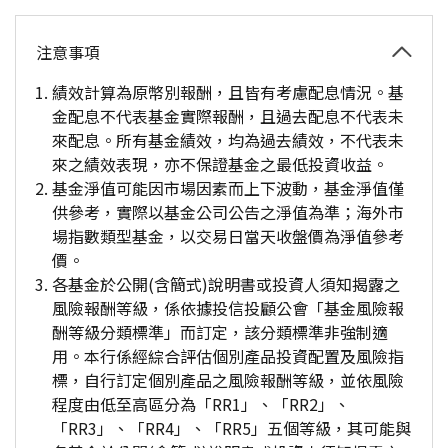
注意事項
績效計算為原幣別報酬，且皆有考慮配息情況。基
金配息不代表基金實際報酬，且過去配息不代表未
來配息。所有基金績效，均為過去績效，不代表未
來之績效表現，亦不保證基金之最低投資收益。
基金淨值可能因市場因素而上下波動，基金淨值僅
供參考，實際以基金公司公告之淨值為準；海外市
場指數類型基金，以交易日當天收盤價為淨值參考
價。
各基金於公開(含簡式)說明書或投資人須知揭露之
風險報酬等級，係依據投信投顧公會「基金風險報
酬等級分類標準」而訂定，該分類標準非強制適
用。本行係經綜合評估個別產品投資配置及風險指
標，自行訂定個別產品之風險報酬等級，並依風險
程度由低至高區分為「RR1」、「RR2」、
「RR3」、「RR4」、「RR5」五個等級，其可能與