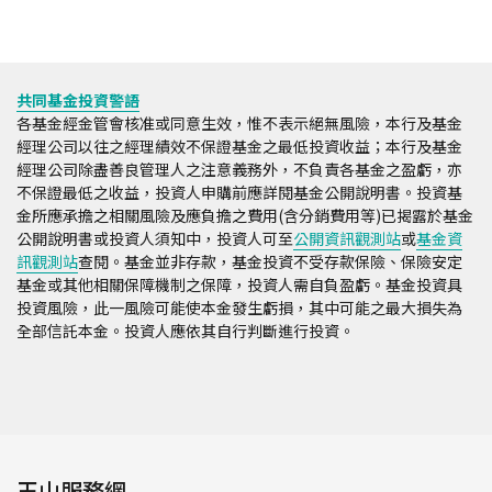
共同基金投資警語
各基金經金管會核准或同意生效，惟不表示絕無風險，本行及基金
經理公司以往之經理績效不保證基金之最低投資收益；本行及基金
經理公司除盡善良管理人之注意義務外，不負責各基金之盈虧，亦
不保證最低之收益，投資人申購前應詳閱基金公開說明書。投資基
金所應承擔之相關風險及應負擔之費用(含分銷費用等)已揭露於基金
公開說明書或投資人須知中，投資人可至
公開資訊觀測站
或
基金資
訊觀測站
查閱。基金並非存款，基金投資不受存款保險、保險安定
基金或其他相關保障機制之保障，投資人需自負盈虧。基金投資具
投資風險，此一風險可能使本金發生虧損，其中可能之最大損失為
全部信託本金。投資人應依其自行判斷進行投資。
玉山服務網