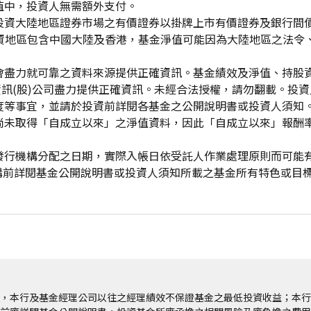
值中，投資人無需額外支付。
投資大陸地區證券市場之有價證券以掛牌上市有價證券及銀行間
投資地區包含中國大陸及香港，基金淨值可能因為大陸地區之法令
會盡力就可靠之資料來源提供正確資訊。基金績效及淨值、持股
資訊(股)公司盡力提供正確資訊。未經合法授權，請勿翻載。投
度等事宜，並請於投資前詳閱各基金之公開說明書或投資人須知
尚未取得「自成立以來」之淨值資料，因此「自成立以來」報酬
發行機構分配之日期，實際入帳日依受託人作業處理原則而可能
申購前詳閱基金公開說明書或投資人須知所載之基金所有特色或目
，本行及基金經理公司以往之經理績效不保證基金之最低投資收益；本行