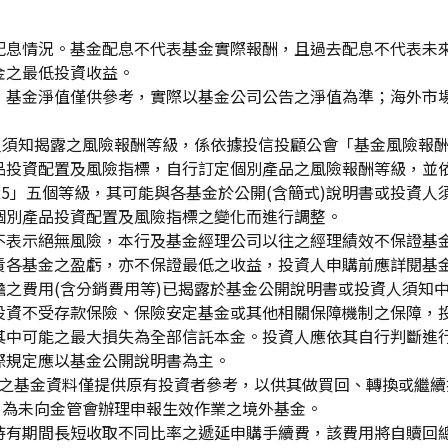
配息情況。基金配息不代表基金實際報酬，且過去配息不代表未
金之最低投資收益。
，基金淨值僅供參考，實際以基金公司公告之淨值為準；海外市
資人須知揭露之風險報酬等級，係依據投信投顧公會「基金風險報
品投資配置及風險指標，自行訂定個別產品之風險報酬等級，並依
「RR5」五個等級，其可能與各基金於公開(含簡式)說明書或投
個別產品投資配置及風險指標之變化而進行調整。
不表示絕無風險，本行及基金經理公司以往之經理績效不保證基
責各基金之盈虧，亦不保證最低之收益，投資人申購前應詳閱基
之費用(含分銷費用等)已揭露於基金公開說明書或投資人須知
投資不受存款保險、保險安定基金或其他相關保障機制之保障，
其中可能之最大損失為全部信託本金。投資人應依其自行判斷進
際規定應以基金公開說明書為主。
生效)"之基金資料僅提供原有投資者參考，以供其做買回、轉換或
」為未向金管會辦理申報生效作業之境外基金。
持有期間長短收取不同比率之遞延申購手續費，該費用將自贖回