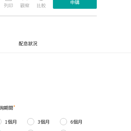
申購
列印
觀察
比較
配息狀況
*
詢期間
1個月
3個月
6個月