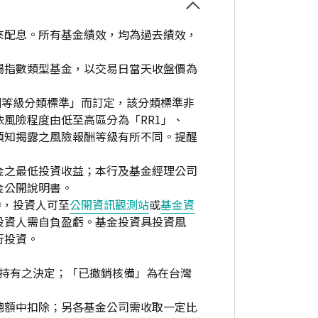
來配息。所有基金績效，均為過去績效，
場指數類型基金，以交易日當天收盤價為
酬等級分類標準」而訂定，該分類標準非
風險程度由低至高區分為「RR1」、
資人須知揭露之風險報酬等級有所不同。提醒
金之最低投資收益；本行及基金經理公司
金公開說明書。
中，投資人可至
公開資訊觀測站
或
基金資
投資人需自負盈虧。基金投資具投資風
行投資。
繼續持有之決定；「已撤銷核備」為在台灣
總額中扣除；另各基金公司需收取一定比