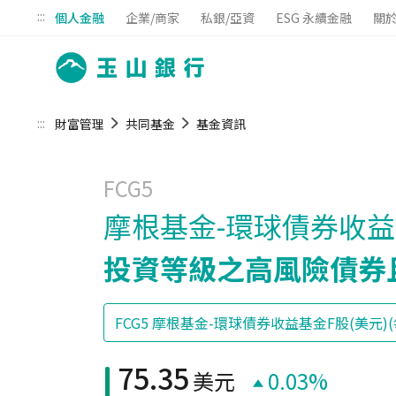
:::
個人金融
企業/商家
私銀/亞資
ESG 永續金融
關
:::
財富管理
共同基金
基金資訊
FCG5
摩根基金-環球債券收益基
投資等級之高風險債券
75.35
美元
0.03%