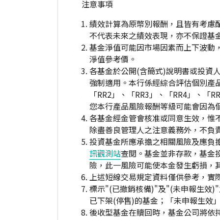
注意事項
績效計算為原幣別報酬，且皆有考慮
不代表未來之績效表現，亦不保證基
基金淨值可能因市場因素而上下波動
淨值參考價。
各基金於公開(含簡式)說明書或投
強制適用。本行係經綜合評估個別產
「RR2」、「RR3」、「RR4」、
您本行產品風險報酬等級可能會因為
各基金經金管會核准或同意生效，惟
除盡善良管理人之注意義務外，不負
投資基金所應承擔之相關風險及應負擔
訊觀測站
查閱。基金並非存款，基金
險，此一風險可能使本金發生虧損，
上述短線交易規定資料僅供參考，實
標示"(已撤銷核備)"及"(未申報
已下架(停售)的基金；「未申報生效
後收型基金在贖回時，基金公司將依