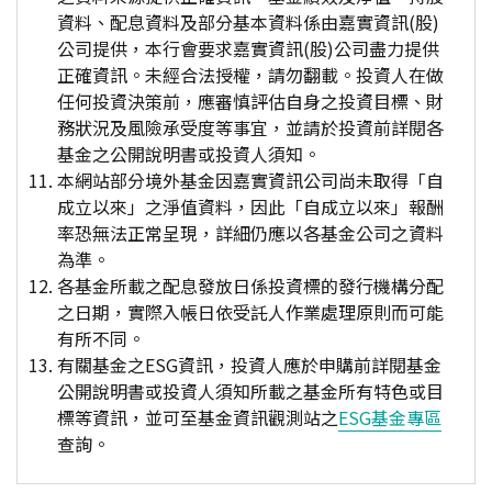
資料、配息資料及部分基本資料係由嘉實資訊(股)
公司提供，本行會要求嘉實資訊(股)公司盡力提供
正確資訊。未經合法授權，請勿翻載。投資人在做
任何投資決策前，應審慎評估自身之投資目標、財
務狀況及風險承受度等事宜，並請於投資前詳閱各
基金之公開說明書或投資人須知。
本網站部分境外基金因嘉實資訊公司尚未取得「自
成立以來」之淨值資料，因此「自成立以來」報酬
率恐無法正常呈現，詳細仍應以各基金公司之資料
為準。
各基金所載之配息發放日係投資標的發行機構分配
之日期，實際入帳日依受託人作業處理原則而可能
有所不同。
有關基金之ESG資訊，投資人應於申購前詳閱基金
公開說明書或投資人須知所載之基金所有特色或目
標等資訊，並可至基金資訊觀測站之
ESG基金專區
查詢。