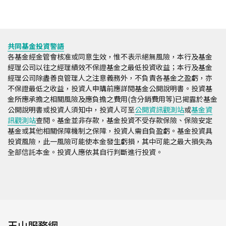
共同基金投資警語
各基金經金管會核准或同意生效，惟不表示絕無風險，本行及基金
經理公司以往之經理績效不保證基金之最低投資收益；本行及基金
經理公司除盡善良管理人之注意義務外，不負責各基金之盈虧，亦
不保證最低之收益，投資人申購前應詳閱基金公開說明書。投資基
金所應承擔之相關風險及應負擔之費用(含分銷費用等)已揭露於基金
公開說明書或投資人須知中，投資人可至
公開資訊觀測站
或
基金資
訊觀測站
查閱。基金並非存款，基金投資不受存款保險、保險安定
基金或其他相關保障機制之保障，投資人需自負盈虧。基金投資具
投資風險，此一風險可能使本金發生虧損，其中可能之最大損失為
全部信託本金。投資人應依其自行判斷進行投資。
玉山服務網