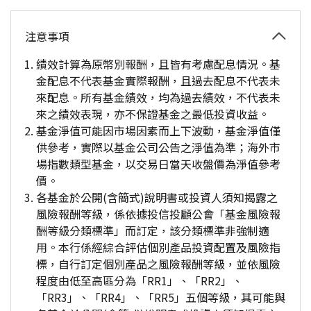
注意事項
績效計算為原幣別報酬，且皆有考慮配息情況。基
金配息不代表基金實際報酬，且過去配息不代表未
來配息。所有基金績效，均為過去績效，不代表未
來之績效表現，亦不保證基金之最低投資收益。
基金淨值可能因市場因素而上下波動，基金淨值僅
供參考，實際以基金公司公告之淨值為準；海外市
場指數類型基金，以交易日當天收盤價為淨值參考
價。
各基金於公開(含簡式)說明書或投資人須知揭露之
風險報酬等級，係依據投信投顧公會「基金風險報
酬等級分類標準」而訂定，該分類標準非強制適
用。本行係經綜合評估個別產品投資配置及風險指
標，自行訂定個別產品之風險報酬等級，並依風險
程度由低至高區分為「RR1」、「RR2」、
「RR3」、「RR4」、「RR5」五個等級，其可能與