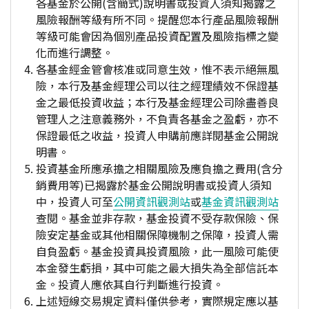
各基金於公開(含簡式)說明書或投資人須知揭露之
風險報酬等級有所不同。提醒您本行產品風險報酬
等級可能會因為個別產品投資配置及風險指標之變
化而進行調整。
各基金經金管會核准或同意生效，惟不表示絕無風
險，本行及基金經理公司以往之經理績效不保證基
金之最低投資收益；本行及基金經理公司除盡善良
管理人之注意義務外，不負責各基金之盈虧，亦不
保證最低之收益，投資人申購前應詳閱基金公開說
明書。
投資基金所應承擔之相關風險及應負擔之費用(含分
銷費用等)已揭露於基金公開說明書或投資人須知
中，投資人可至
公開資訊觀測站
或
基金資訊觀測站
查閱。基金並非存款，基金投資不受存款保險、保
險安定基金或其他相關保障機制之保障，投資人需
自負盈虧。基金投資具投資風險，此一風險可能使
本金發生虧損，其中可能之最大損失為全部信託本
金。投資人應依其自行判斷進行投資。
上述短線交易規定資料僅供參考，實際規定應以基