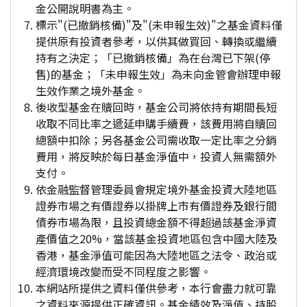
金公開說明書為主。
標示"(已撤銷核備)"及"(未申報生效)"之基金資料僅
提供原有投資者參考，以供其做買回、轉換或繼續
持有之決定；「已撤銷核備」為在台灣已下架(停
售)的基金；「未申報生效」為未向金管會辦理申報
生效作業之境外基金。
後收型基金在贖回時，基金公司將依持有期間長短
收取不同比率之遞延申購手續費，該費用將自贖回
總額中扣除；另各基金公司需收取一定比率之分銷
費用，將反映於每日基金淨值中，投資人無需額外
支付。
依金融監督管理委員會規定境外基金投資大陸地區
證券市場之有價證券以掛牌上市有價證券及銀行間
債券市場為限，且投資總金額不得超過該基金淨資
產價值之20%，當該基金投資地區包含中國大陸及
香港，基金淨值可能因為大陸地區之法令、政治或
經濟環境改變而受不同程度之影響。
本網站所提供之資料僅供參考，本行會盡力就可靠
之資料來源提供正確資訊。基金績效及淨值、持股