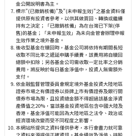
金公開說明書為主。
標示"(已撤銷核備)"及"(未申報生效)"之基金資料僅
提供原有投資者參考，以供其做買回、轉換或繼續
持有之決定；「已撤銷核備」為在台灣已下架(停
售)的基金；「未申報生效」為未向金管會辦理申報
生效作業之境外基金。
後收型基金在贖回時，基金公司將依持有期間長短
收取不同比率之遞延申購手續費，該費用將自贖回
總額中扣除；另各基金公司需收取一定比率之分銷
費用，將反映於每日基金淨值中，投資人無需額外
支付。
依金融監督管理委員會規定境外基金投資大陸地區
證券市場之有價證券以掛牌上市有價證券及銀行間
債券市場為限，且投資總金額不得超過該基金淨資
產價值之20%，當該基金投資地區包含中國大陸及
香港，基金淨值可能因為大陸地區之法令、政治或
經濟環境改變而受不同程度之影響。
本網站所提供之資料僅供參考，本行會盡力就可靠
之資料來源提供正確資訊。基金績效及淨值、持股