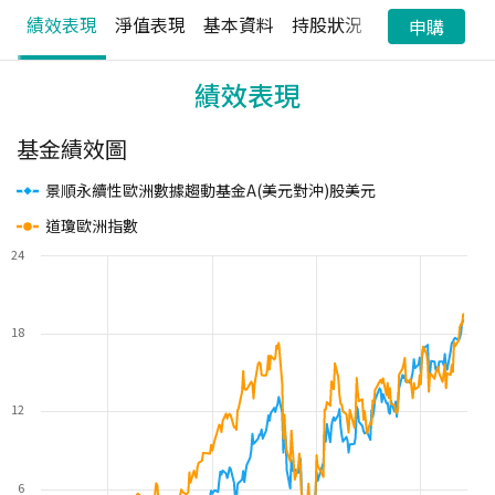
績效表現
淨值表現
基本資料
持股狀況
配息狀況
申購
績效表現
基金績效圖
景順永續性歐洲數據趨動基金A(美元對沖)股美元
道瓊歐洲指數
24
18
12
6