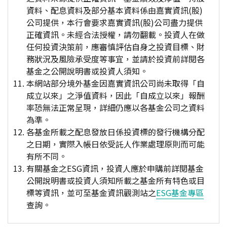
資料、配息資料及部分基本資料係由嘉實資訊(股)
公司提供，本行會要求嘉實資訊(股)公司盡力提供
正確資訊。未經合法授權，請勿翻載。投資人在做
任何投資決策前，應審慎評估自身之投資目標、財
務狀況及風險承受度等事宜，並請於投資前詳閱各
基金之公開說明書或投資人須知。
本網站部分境外基金因嘉實資訊公司尚未取得「自
成立以來」之淨值資料，因此「自成立以來」報酬
率恐無法正常呈現，詳細仍應以各基金公司之資料
為準。
各基金所載之配息發放日係投資標的發行機構分配
之日期，實際入帳日依受託人作業處理原則而可能
有所不同。
有關基金之ESG資訊，投資人應於申購前詳閱基金
公開說明書或投資人須知所載之基金所有特色或目
標等資訊，並可至基金資訊觀測站之
ESG基金專區
查詢。