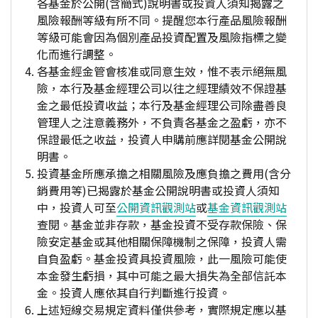
各基金於公開(含簡式)說明書或投資人須知揭露之
風險報酬等級有所不同。提醒您本行產品風險報酬
等級可能會因為個別產品投資配置及風險指標之變
化而進行調整。
各基金經金管會核准或同意生效，惟不表示絕無風
險，本行及基金經理公司以往之經理績效不保證基
金之最低投資收益；本行及基金經理公司除盡善良
管理人之注意義務外，不負責各基金之盈虧，亦不
保證最低之收益，投資人申購前應詳閱基金公開說
明書。
投資基金所應承擔之相關風險及應負擔之費用(含分
銷費用等)已揭露於基金公開說明書或投資人須知
中，投資人可至
公開資訊觀測站
或
基金資訊觀測站
查閱。基金並非存款，基金投資不受存款保險、保
險安定基金或其他相關保障機制之保障，投資人需
自負盈虧。基金投資具投資風險，此一風險可能使
本金發生虧損，其中可能之最大損失為全部信託本
金。投資人應依其自行判斷進行投資。
上述短線交易規定資料僅供參考，實際規定應以基