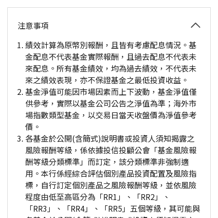
注意事項
績效計算為原幣別報酬，且皆有考慮配息情況。基
金配息不代表基金實際報酬，且過去配息不代表未
來配息。所有基金績效，均為過去績效，不代表未
來之績效表現，亦不保證基金之最低投資收益。
基金淨值可能因市場因素而上下波動，基金淨值僅
供參考，實際以基金公司公告之淨值為準；海外市
場指數類型基金，以交易日當天收盤價為淨值參考
價。
各基金於公開(含簡式)說明書或投資人須知揭露之
風險報酬等級，係依據投信投顧公會「基金風險報
酬等級分類標準」而訂定，該分類標準非強制適
用。本行係經綜合評估個別產品投資配置及風險指
標，自行訂定個別產品之風險報酬等級，並依風險
程度由低至高區分為「RR1」、「RR2」、
「RR3」、「RR4」、「RR5」五個等級，其可能與