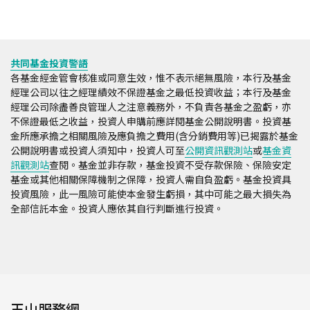
共同基金投資警語
各基金經金管會核准或同意生效，惟不表示絕無風險，本行及基金
經理公司以往之經理績效不保證基金之最低投資收益；本行及基金
經理公司除盡善良管理人之注意義務外，不負責各基金之盈虧，亦
不保證最低之收益，投資人申購前應詳閱基金公開說明書。投資基
金所應承擔之相關風險及應負擔之費用(含分銷費用等)已揭露於基金
公開說明書或投資人須知中，投資人可至
公開資訊觀測站
或
基金資
訊觀測站
查閱。基金並非存款，基金投資不受存款保險、保險安定
基金或其他相關保障機制之保障，投資人需自負盈虧。基金投資具
投資風險，此一風險可能使本金發生虧損，其中可能之最大損失為
全部信託本金。投資人應依其自行判斷進行投資。
玉山服務網