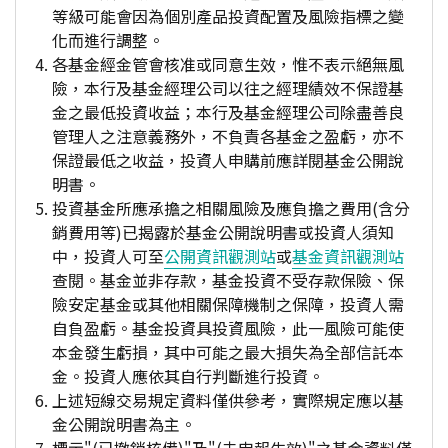
等級可能會因為個別產品投資配置及風險指標之變
化而進行調整。
各基金經金管會核准或同意生效，惟不表示絕無風
險，本行及基金經理公司以往之經理績效不保證基
金之最低投資收益；本行及基金經理公司除盡善良
管理人之注意義務外，不負責各基金之盈虧，亦不
保證最低之收益，投資人申購前應詳閱基金公開說
明書。
投資基金所應承擔之相關風險及應負擔之費用(含分
銷費用等)已揭露於基金公開說明書或投資人須知
中，投資人可至
公開資訊觀測站
或
基金資訊觀測站
查閱。基金並非存款，基金投資不受存款保險、保
險安定基金或其他相關保障機制之保障，投資人需
自負盈虧。基金投資具投資風險，此一風險可能使
本金發生虧損，其中可能之最大損失為全部信託本
金。投資人應依其自行判斷進行投資。
上述短線交易規定資料僅供參考，實際規定應以基
金公開說明書為主。