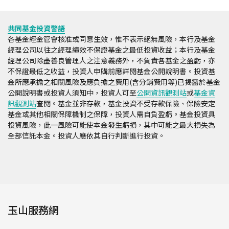
共同基金投資警語
各基金經金管會核准或同意生效，惟不表示絕無風險，本行及基金
經理公司以往之經理績效不保證基金之最低投資收益；本行及基金
經理公司除盡善良管理人之注意義務外，不負責各基金之盈虧，亦
不保證最低之收益，投資人申購前應詳閱基金公開說明書。投資基
金所應承擔之相關風險及應負擔之費用(含分銷費用等)已揭露於基金
公開說明書或投資人須知中，投資人可至
公開資訊觀測站
或
基金資
訊觀測站
查閱。基金並非存款，基金投資不受存款保險、保險安定
基金或其他相關保障機制之保障，投資人需自負盈虧。基金投資具
投資風險，此一風險可能使本金發生虧損，其中可能之最大損失為
全部信託本金。投資人應依其自行判斷進行投資。
玉山服務網