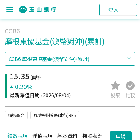
登入
CCB6
摩根東協基金(澳幣對沖)(累計)
15.35
澳幣
0.20%
最新淨值日期
(2026/08/04)
觀察
比較
精選基金
風險報酬等級(本行)RR5
績效表現
淨值表現
基本資料
持股狀況
配息狀況
申購