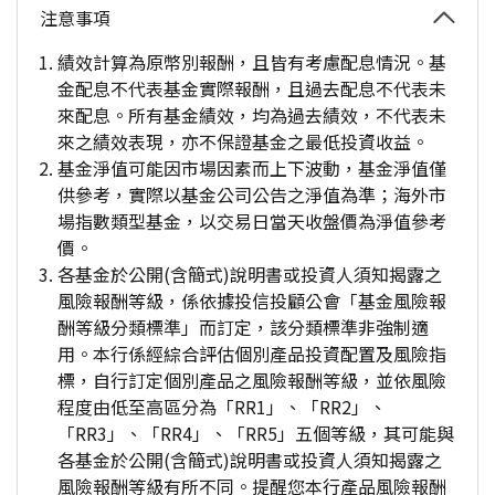
注意事項
績效計算為原幣別報酬，且皆有考慮配息情況。基
金配息不代表基金實際報酬，且過去配息不代表未
來配息。所有基金績效，均為過去績效，不代表未
來之績效表現，亦不保證基金之最低投資收益。
基金淨值可能因市場因素而上下波動，基金淨值僅
供參考，實際以基金公司公告之淨值為準；海外市
場指數類型基金，以交易日當天收盤價為淨值參考
價。
各基金於公開(含簡式)說明書或投資人須知揭露之
風險報酬等級，係依據投信投顧公會「基金風險報
酬等級分類標準」而訂定，該分類標準非強制適
用。本行係經綜合評估個別產品投資配置及風險指
標，自行訂定個別產品之風險報酬等級，並依風險
程度由低至高區分為「RR1」、「RR2」、
「RR3」、「RR4」、「RR5」五個等級，其可能與
各基金於公開(含簡式)說明書或投資人須知揭露之
風險報酬等級有所不同。提醒您本行產品風險報酬