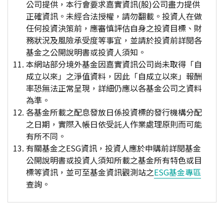
公司提供，本行會要求嘉實資訊(股)公司盡力提供
正確資訊。未經合法授權，請勿翻載。投資人在做
任何投資決策前，應審慎評估自身之投資目標、財
務狀況及風險承受度等事宜，並請於投資前詳閱各
基金之公開說明書或投資人須知。
本網站部分境外基金因嘉實資訊公司尚未取得「自
成立以來」之淨值資料，因此「自成立以來」報酬
率恐無法正常呈現，詳細仍應以各基金公司之資料
為準。
各基金所載之配息發放日係投資標的發行機構分配
之日期，實際入帳日依受託人作業處理原則而可能
有所不同。
有關基金之ESG資訊，投資人應於申購前詳閱基金
公開說明書或投資人須知所載之基金所有特色或目
標等資訊，並可至基金資訊觀測站之
ESG基金專區
查詢。