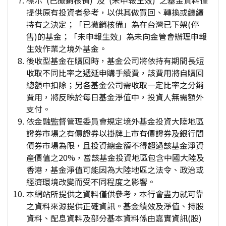
標示"(已撤銷核備)"及"(未申報生效)"之基金資料僅
提供原有投資者參考，以供其做買回、轉換或繼續
持有之決定；「已撤銷核備」為在台灣已下架(停
售)的基金；「未申報生效」為未向金管會辦理申報
生效作業之境外基金。
後收型基金在贖回時，基金公司將依持有期間長短
收取不同比率之遞延申購手續費，該費用將自贖回
總額中扣除；另各基金公司需收取一定比率之分銷
費用，將反映於每日基金淨值中，投資人無需額外
支付。
依金融監督管理委員會規定境外基金投資大陸地區
證券市場之有價證券以掛牌上市有價證券及銀行間
債券市場為限，且投資總金額不得超過該基金淨資
產價值之20%，當該基金投資地區包含中國大陸及
香港，基金淨值可能因為大陸地區之法令、政治或
經濟環境改變而受不同程度之影響。
本網站所提供之資料僅供參考，本行會盡力就可靠
之資料來源提供正確資訊。基金績效及淨值、持股
資料、配息資料及部分基本資料係由嘉實資訊(股)