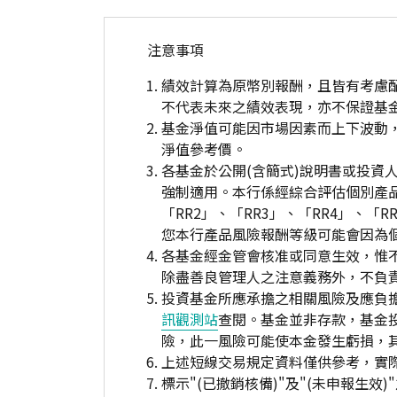
注意事項
績效計算為原幣別報酬，且皆有考慮
不代表未來之績效表現，亦不保證基
基金淨值可能因市場因素而上下波動
淨值參考價。
各基金於公開(含簡式)說明書或投
強制適用。本行係經綜合評估個別產
「RR2」、「RR3」、「RR4」、
您本行產品風險報酬等級可能會因為
各基金經金管會核准或同意生效，惟
除盡善良管理人之注意義務外，不負
投資基金所應承擔之相關風險及應負擔
訊觀測站
查閱。基金並非存款，基金
險，此一風險可能使本金發生虧損，
上述短線交易規定資料僅供參考，實
標示"(已撤銷核備)"及"(未申報