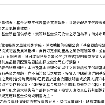
配息情況。基金配息不代表基金實際報酬，且過去配息不代表未
金之最低投資收益。
，基金淨值僅供參考，實際以基金公司公告之淨值為準；海外市
資人須知揭露之風險報酬等級，係依據投信投顧公會「基金風險報
品投資配置及風險指標，自行訂定個別產品之風險報酬等級，並依
「RR5」五個等級，其可能與各基金於公開(含簡式)說明書或投
個別產品投資配置及風險指標之變化而進行調整。
不表示絕無風險，本行及基金經理公司以往之經理績效不保證基
責各基金之盈虧，亦不保證最低之收益，投資人申購前應詳閱基
之費用(含分銷費用等)已揭露於基金公開說明書或投資人須知
投資不受存款保險、保險安定基金或其他相關保障機制之保障，
其中可能之最大損失為全部信託本金。投資人應依其自行判斷進
際規定應以基金公開說明書為主。
生效)"之基金資料僅提供原有投資者參考，以供其做買回、轉換或