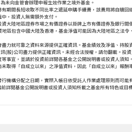
」為未向金管會辦理申報生效作業之境外基金。
持有期間長短收取不同比率之遞延申購手續費，該費用將自贖回
值中，投資人無需額外支付。
投資大陸地區證券市場之有價證券以掛牌上市有價證券及銀行間
投資地區包含中國大陸及香港，基金淨值可能因為大陸地區之法令
會盡力就可靠之資料來源提供正確資訊。基金績效及淨值、持股
資訊(股)公司盡力提供正確資訊。未經合法授權，請勿翻載。投
度等事宜，並請於投資前詳閱各基金之公開說明書或投資人須知
尚未取得「自成立以來」之淨值資料，因此「自成立以來」報酬
發行機構分配之日期，實際入帳日依受託人作業處理原則而可能
申購前詳閱基金公開說明書或投資人須知所載之基金所有特色或目