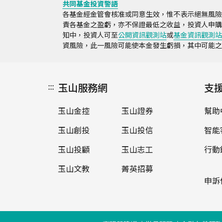
共同基金投資警語
各基金經金管會核准或同意生效，惟不表示絕無風險
責各基金之盈虧，亦不保證最低之收益，投資人申購
知中，投資人可至
公開資訊觀測站
或
基金資訊觀測站
資風險，此一風險可能使本金發生虧損，其中可能之
:::
玉山服務網
支
玉山金控
玉山證券
幫助
玉山創投
玉山投信
智能
玉山投顧
玉山志工
行動
玉山文教
菁英招募
申訴