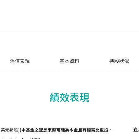
淨值表現
基本資料
持股狀況
績效表現
查
D美元類股)
(本基金之配息來源可能為本金且有相當比重投資於非投資等級之高風險債券且並無保證收益及配息)