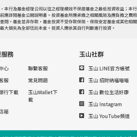
，本行及基金經理公司以往之經理績效不保證基金之最低投資收益；本行
前應詳閱基金公開說明書。投資基金所應承擔之相關風險及應負擔之費用
查閱。基金並非存款，基金投資不受存款保險、保險安定基金或其他相關
最大損失為全部信託本金。投資人應依其自行判斷進行投資。
援服務
玉山社群
中心
聯繫客服
玉山 LINE官方帳號
客服
常見問題
玉山 招財納福喵喵
銀行下載
玉山Wallet下
玉山 數位生活好康
載
玉山 Instagram
信箱
玉山 YouTube頻道