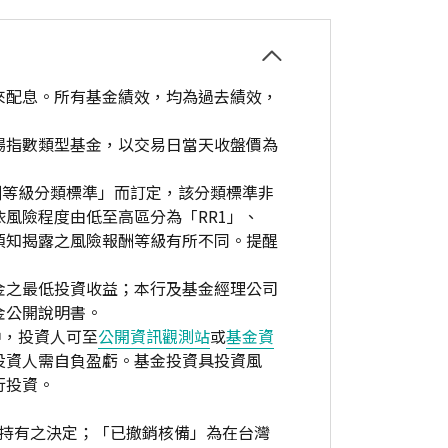
來配息。所有基金績效，均為過去績效，
場指數類型基金，以交易日當天收盤價為
酬等級分類標準」而訂定，該分類標準非
風險程度由低至高區分為「RR1」、
資人須知揭露之風險報酬等級有所不同。提醒
金之最低投資收益；本行及基金經理公司
金公開說明書。
中，投資人可至
公開資訊觀測站
或
基金資
投資人需自負盈虧。基金投資具投資風
行投資。
繼續持有之決定；「已撤銷核備」為在台灣