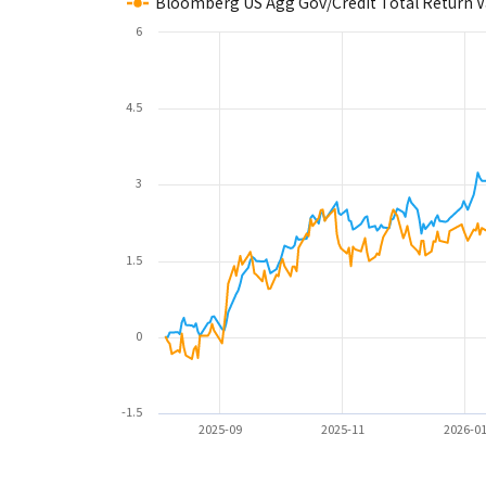
Bloomberg US Agg Gov/Credit Total Return 
6
4.5
3
1.5
0
-1.5
2025-09
2025-11
2026-0