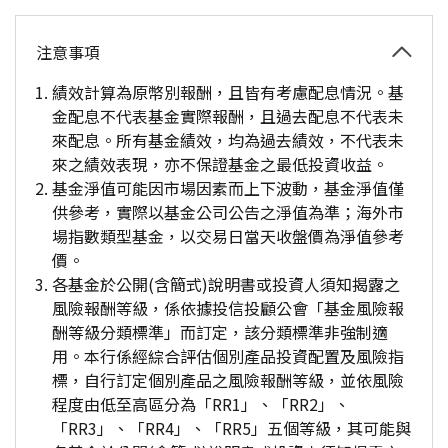
注意事項
績效計算為原幣別報酬，且皆有考慮配息情況。基
金配息不代表基金實際報酬，且過去配息不代表未
來配息。所有基金績效，均為過去績效，不代表未
來之績效表現，亦不保證基金之最低投資收益。
基金淨值可能因市場因素而上下波動，基金淨值僅
供參考，實際以基金公司公告之淨值為準；海外市
場指數類型基金，以交易日當天收盤價為淨值參考
價。
各基金於公開(含簡式)說明書或投資人須知揭露之
風險報酬等級，係依據投信投顧公會「基金風險報
酬等級分類標準」而訂定，該分類標準非強制適
用。本行係經綜合評估個別產品投資配置及風險指
標，自行訂定個別產品之風險報酬等級，並依風險
程度由低至高區分為「RR1」、「RR2」、
「RR3」、「RR4」、「RR5」五個等級，其可能與