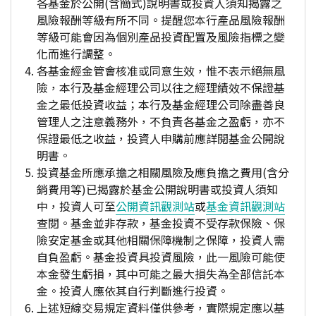
各基金於公開(含簡式)說明書或投資人須知揭露之
風險報酬等級有所不同。提醒您本行產品風險報酬
等級可能會因為個別產品投資配置及風險指標之變
化而進行調整。
各基金經金管會核准或同意生效，惟不表示絕無風
險，本行及基金經理公司以往之經理績效不保證基
金之最低投資收益；本行及基金經理公司除盡善良
管理人之注意義務外，不負責各基金之盈虧，亦不
保證最低之收益，投資人申購前應詳閱基金公開說
明書。
投資基金所應承擔之相關風險及應負擔之費用(含分
銷費用等)已揭露於基金公開說明書或投資人須知
中，投資人可至
公開資訊觀測站
或
基金資訊觀測站
查閱。基金並非存款，基金投資不受存款保險、保
險安定基金或其他相關保障機制之保障，投資人需
自負盈虧。基金投資具投資風險，此一風險可能使
本金發生虧損，其中可能之最大損失為全部信託本
金。投資人應依其自行判斷進行投資。
上述短線交易規定資料僅供參考，實際規定應以基