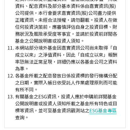
資料、配息資料及部分基本資料係由嘉實資訊(股)
公司提供，本行會要求嘉實資訊(股)公司盡力提供
正確資訊。未經合法授權，請勿翻載。投資人在做
任何投資決策前，應審慎評估自身之投資目標、財
務狀況及風險承受度等事宜，並請於投資前詳閱各
基金之公開說明書或投資人須知。
本網站部分境外基金因嘉實資訊公司尚未取得「自
成立以來」之淨值資料，因此「自成立以來」報酬
率恐無法正常呈現，詳細仍應以各基金公司之資料
為準。
各基金所載之配息發放日係投資標的發行機構分配
之日期，實際入帳日依受託人作業處理原則而可能
有所不同。
有關基金之ESG資訊，投資人應於申購前詳閱基金
公開說明書或投資人須知所載之基金所有特色或目
標等資訊，並可至基金資訊觀測站之
ESG基金專區
查詢。