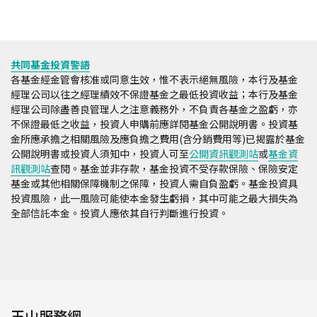
共同基金投資警語
各基金經金管會核准或同意生效，惟不表示絕無風險，本行及基金
經理公司以往之經理績效不保證基金之最低投資收益；本行及基金
經理公司除盡善良管理人之注意義務外，不負責各基金之盈虧，亦
不保證最低之收益，投資人申購前應詳閱基金公開說明書。投資基
金所應承擔之相關風險及應負擔之費用(含分銷費用等)已揭露於基金
公開說明書或投資人須知中，投資人可至
公開資訊觀測站
或
基金資
訊觀測站
查閱。基金並非存款，基金投資不受存款保險、保險安定
基金或其他相關保障機制之保障，投資人需自負盈虧。基金投資具
投資風險，此一風險可能使本金發生虧損，其中可能之最大損失為
全部信託本金。投資人應依其自行判斷進行投資。
玉山服務網