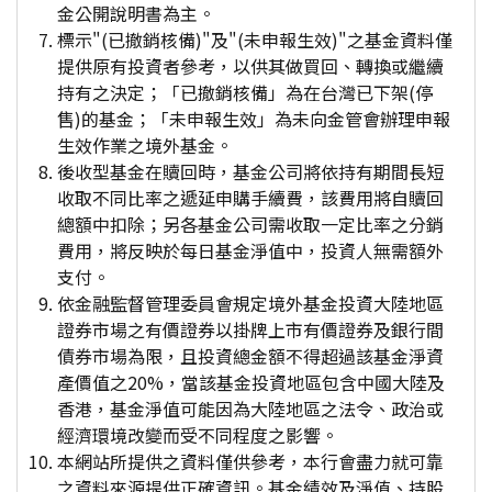
金公開說明書為主。
標示"(已撤銷核備)"及"(未申報生效)"之基金資料僅
提供原有投資者參考，以供其做買回、轉換或繼續
持有之決定；「已撤銷核備」為在台灣已下架(停
售)的基金；「未申報生效」為未向金管會辦理申報
生效作業之境外基金。
後收型基金在贖回時，基金公司將依持有期間長短
收取不同比率之遞延申購手續費，該費用將自贖回
總額中扣除；另各基金公司需收取一定比率之分銷
費用，將反映於每日基金淨值中，投資人無需額外
支付。
依金融監督管理委員會規定境外基金投資大陸地區
證券市場之有價證券以掛牌上市有價證券及銀行間
債券市場為限，且投資總金額不得超過該基金淨資
產價值之20%，當該基金投資地區包含中國大陸及
香港，基金淨值可能因為大陸地區之法令、政治或
經濟環境改變而受不同程度之影響。
本網站所提供之資料僅供參考，本行會盡力就可靠
之資料來源提供正確資訊。基金績效及淨值、持股