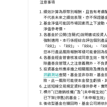
注意事項
績效計算為原幣別報酬，且皆有考慮
不代表未來之績效表現，亦不保證基
基金淨值可能因市場因素而上下波動
淨值參考價。
各基金於公開(含簡式)說明書或投
強制適用。本行係經綜合評估個別產
「RR2」、「RR3」、「RR4」、
您本行產品風險報酬等級可能會因為
各基金經金管會核准或同意生效，惟
除盡善良管理人之注意義務外，不負
投資基金所應承擔之相關風險及應負擔
訊觀測站
查閱。基金並非存款，基金
險，此一風險可能使本金發生虧損，
上述短線交易規定資料僅供參考，實
標示"(已撤銷核備)"及"(未申報
已下架(停售)的基金；「未申報生效
後收型基金在贖回時，基金公司將依