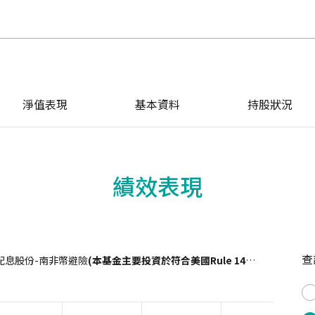
淨值表現
基本資料
持股狀況
績效表現
查
配息股份-南非幣避險
(本基金主要投資於符合美國Rule 144A規定之私募性質債券且配息來源可能為本金)