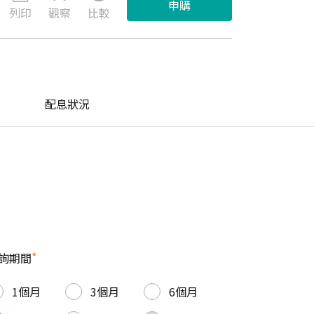
申購
列印
觀察
比較
配息狀況
*
詢期間
1個月
3個月
6個月