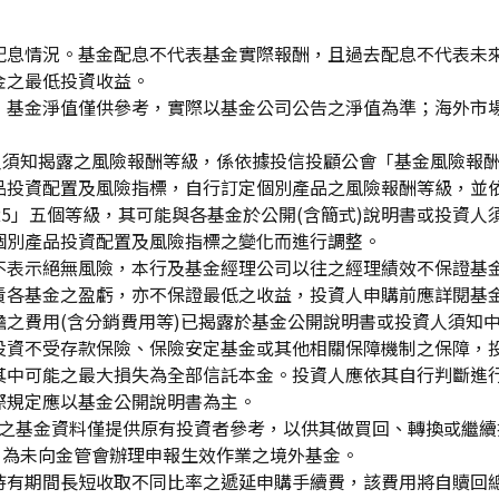
配息情況。基金配息不代表基金實際報酬，且過去配息不代表未
金之最低投資收益。
，基金淨值僅供參考，實際以基金公司公告之淨值為準；海外市
資人須知揭露之風險報酬等級，係依據投信投顧公會「基金風險報
品投資配置及風險指標，自行訂定個別產品之風險報酬等級，並依
「RR5」五個等級，其可能與各基金於公開(含簡式)說明書或投
個別產品投資配置及風險指標之變化而進行調整。
不表示絕無風險，本行及基金經理公司以往之經理績效不保證基
責各基金之盈虧，亦不保證最低之收益，投資人申購前應詳閱基
之費用(含分銷費用等)已揭露於基金公開說明書或投資人須知
投資不受存款保險、保險安定基金或其他相關保障機制之保障，
其中可能之最大損失為全部信託本金。投資人應依其自行判斷進
際規定應以基金公開說明書為主。
生效)"之基金資料僅提供原有投資者參考，以供其做買回、轉換或
」為未向金管會辦理申報生效作業之境外基金。
持有期間長短收取不同比率之遞延申購手續費，該費用將自贖回