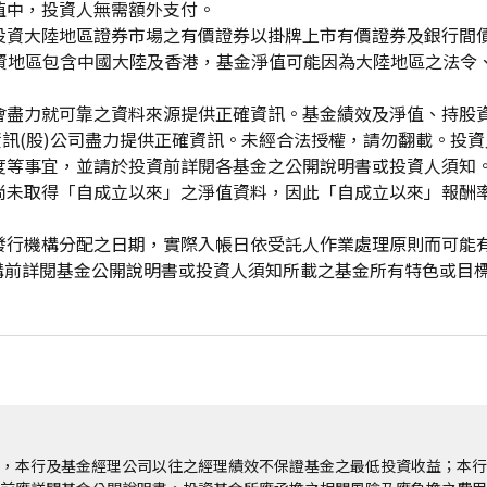
值中，投資人無需額外支付。
投資大陸地區證券市場之有價證券以掛牌上市有價證券及銀行間
投資地區包含中國大陸及香港，基金淨值可能因為大陸地區之法令
會盡力就可靠之資料來源提供正確資訊。基金績效及淨值、持股
資訊(股)公司盡力提供正確資訊。未經合法授權，請勿翻載。投
度等事宜，並請於投資前詳閱各基金之公開說明書或投資人須知
尚未取得「自成立以來」之淨值資料，因此「自成立以來」報酬
發行機構分配之日期，實際入帳日依受託人作業處理原則而可能
申購前詳閱基金公開說明書或投資人須知所載之基金所有特色或目
，本行及基金經理公司以往之經理績效不保證基金之最低投資收益；本行