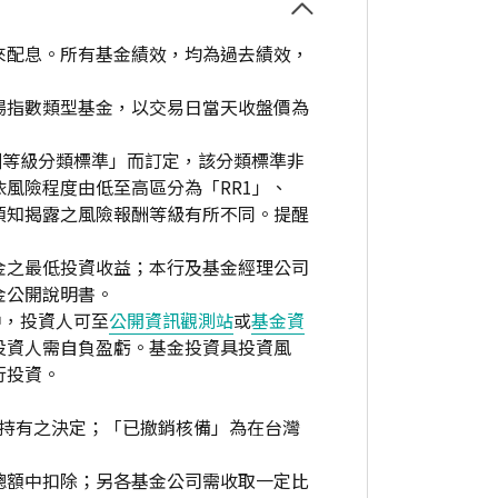
來配息。所有基金績效，均為過去績效，
場指數類型基金，以交易日當天收盤價為
酬等級分類標準」而訂定，該分類標準非
風險程度由低至高區分為「RR1」、
資人須知揭露之風險報酬等級有所不同。提醒
金之最低投資收益；本行及基金經理公司
金公開說明書。
中，投資人可至
公開資訊觀測站
或
基金資
投資人需自負盈虧。基金投資具投資風
行投資。
繼續持有之決定；「已撤銷核備」為在台灣
總額中扣除；另各基金公司需收取一定比