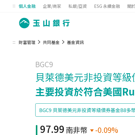
:::
個人金融
企業/商家
私銀/亞資
ESG 永續金融
關
:::
財富管理
共同基金
基金資訊
BGC9
貝萊德美元非投資等級
主要投資於符合美國Ru
97.99
南非幣
-0.09%