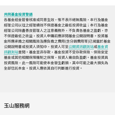
共同基金投資警語
各基金經金管會核准或同意生效，惟不表示絕無風險，本行及基金
經理公司以往之經理績效不保證基金之最低投資收益；本行及基金
經理公司除盡善良管理人之注意義務外，不負責各基金之盈虧，亦
不保證最低之收益，投資人申購前應詳閱基金公開說明書。投資基
金所應承擔之相關風險及應負擔之費用(含分銷費用等)已揭露於基金
公開說明書或投資人須知中，投資人可至
公開資訊觀測站
或
基金資
訊觀測站
查閱。基金並非存款，基金投資不受存款保險、保險安定
基金或其他相關保障機制之保障，投資人需自負盈虧。基金投資具
投資風險，此一風險可能使本金發生虧損，其中可能之最大損失為
全部信託本金。投資人應依其自行判斷進行投資。
玉山服務網