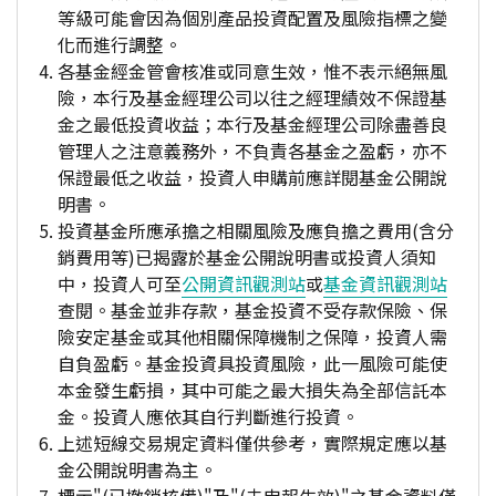
等級可能會因為個別產品投資配置及風險指標之變
化而進行調整。
各基金經金管會核准或同意生效，惟不表示絕無風
險，本行及基金經理公司以往之經理績效不保證基
金之最低投資收益；本行及基金經理公司除盡善良
管理人之注意義務外，不負責各基金之盈虧，亦不
保證最低之收益，投資人申購前應詳閱基金公開說
明書。
投資基金所應承擔之相關風險及應負擔之費用(含分
銷費用等)已揭露於基金公開說明書或投資人須知
中，投資人可至
公開資訊觀測站
或
基金資訊觀測站
查閱。基金並非存款，基金投資不受存款保險、保
險安定基金或其他相關保障機制之保障，投資人需
自負盈虧。基金投資具投資風險，此一風險可能使
本金發生虧損，其中可能之最大損失為全部信託本
金。投資人應依其自行判斷進行投資。
上述短線交易規定資料僅供參考，實際規定應以基
金公開說明書為主。