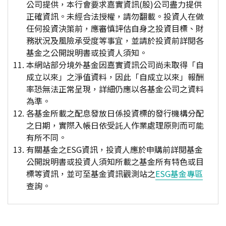
公司提供，本行會要求嘉實資訊(股)公司盡力提供
正確資訊。未經合法授權，請勿翻載。投資人在做
任何投資決策前，應審慎評估自身之投資目標、財
務狀況及風險承受度等事宜，並請於投資前詳閱各
基金之公開說明書或投資人須知。
本網站部分境外基金因嘉實資訊公司尚未取得「自
成立以來」之淨值資料，因此「自成立以來」報酬
率恐無法正常呈現，詳細仍應以各基金公司之資料
為準。
各基金所載之配息發放日係投資標的發行機構分配
之日期，實際入帳日依受託人作業處理原則而可能
有所不同。
有關基金之ESG資訊，投資人應於申購前詳閱基金
公開說明書或投資人須知所載之基金所有特色或目
標等資訊，並可至基金資訊觀測站之
ESG基金專區
查詢。