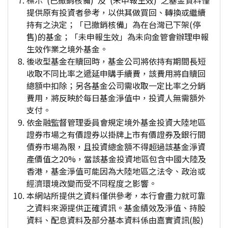
標示"(已撤銷核備)"及"(未申報生效)"之基金資料僅
提供原有投資者參考，以供其做買回、轉換或繼續
持有之決定；「已撤銷核備」為在台灣已下架(停
售)的基金；「未申報生效」為未向金管會辦理申報
生效作業之境外基金。
後收型基金在贖回時，基金公司將依持有期間長短
收取不同比率之遞延申購手續費，該費用將自贖回
總額中扣除；另各基金公司需收取一定比率之分銷
費用，將反映於每日基金淨值中，投資人無需額外
支付。
依金融監督管理委員會規定境外基金投資大陸地區
證券市場之有價證券以掛牌上市有價證券及銀行間
債券市場為限，且投資總金額不得超過該基金淨資
產價值之20%，當該基金投資地區包含中國大陸及
香港，基金淨值可能因為大陸地區之法令、政治或
經濟環境改變而受不同程度之影響。
本網站所提供之資料僅供參考，本行會盡力就可靠
之資料來源提供正確資訊。基金績效及淨值、持股
資料、配息資料及部分基本資料係由嘉實資訊(股)