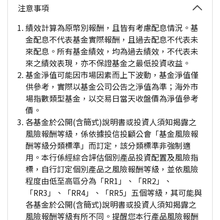
注意事項
績效計算為原幣別報酬，且皆有考慮配息情況。基
金配息不代表基金實際報酬，且過去配息不代表未
來配息。所有基金績效，均為過去績效，不代表未
來之績效表現，亦不保證基金之最低投資收益。
基金淨值可能因市場因素而上下波動，基金淨值僅
供參考，實際以基金公司公告之淨值為準；海外市
場指數類型基金，以交易日當天收盤價為淨值參考
價。
各基金於公開(含簡式)說明書或投資人須知揭露之
風險報酬等級，係依據投信投顧公會「基金風險報
酬等級分類標準」而訂定，該分類標準非強制適
用。本行係經綜合評估個別產品投資配置及風險指
標，自行訂定個別產品之風險報酬等級，並依風險
程度由低至高區分為「RR1」、「RR2」、
「RR3」、「RR4」、「RR5」五個等級，其可能與
各基金於公開(含簡式)說明書或投資人須知揭露之
風險報酬等級有所不同。提醒您本行產品風險報酬