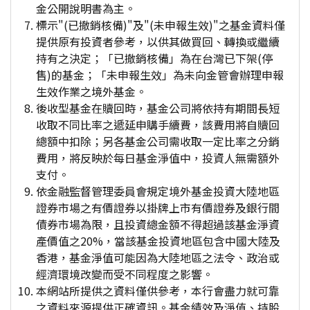
金公開說明書為主。
標示"(已撤銷核備)"及"(未申報生效)"之基金資料僅
提供原有投資者參考，以供其做買回、轉換或繼續
持有之決定；「已撤銷核備」為在台灣已下架(停
售)的基金；「未申報生效」為未向金管會辦理申報
生效作業之境外基金。
後收型基金在贖回時，基金公司將依持有期間長短
收取不同比率之遞延申購手續費，該費用將自贖回
總額中扣除；另各基金公司需收取一定比率之分銷
費用，將反映於每日基金淨值中，投資人無需額外
支付。
依金融監督管理委員會規定境外基金投資大陸地區
證券市場之有價證券以掛牌上市有價證券及銀行間
債券市場為限，且投資總金額不得超過該基金淨資
產價值之20%，當該基金投資地區包含中國大陸及
香港，基金淨值可能因為大陸地區之法令、政治或
經濟環境改變而受不同程度之影響。
本網站所提供之資料僅供參考，本行會盡力就可靠
之資料來源提供正確資訊。基金績效及淨值、持股