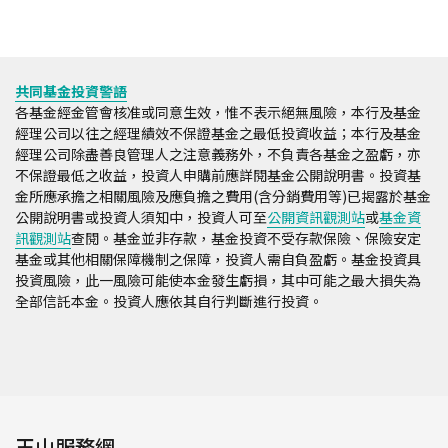
共同基金投資警語
各基金經金管會核准或同意生效，惟不表示絕無風險，本行及基金
經理公司以往之經理績效不保證基金之最低投資收益；本行及基金
經理公司除盡善良管理人之注意義務外，不負責各基金之盈虧，亦
不保證最低之收益，投資人申購前應詳閱基金公開說明書。投資基
金所應承擔之相關風險及應負擔之費用(含分銷費用等)已揭露於基金
公開說明書或投資人須知中，投資人可至
公開資訊觀測站
或
基金資
訊觀測站
查閱。基金並非存款，基金投資不受存款保險、保險安定
基金或其他相關保障機制之保障，投資人需自負盈虧。基金投資具
投資風險，此一風險可能使本金發生虧損，其中可能之最大損失為
全部信託本金。投資人應依其自行判斷進行投資。
玉山服務網