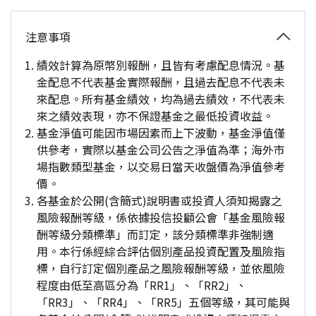
注意事項
績效計算為原幣別報酬，且皆有考慮配息情況。基
金配息不代表基金實際報酬，且過去配息不代表未
來配息。所有基金績效，均為過去績效，不代表未
來之績效表現，亦不保證基金之最低投資收益。
基金淨值可能因市場因素而上下波動，基金淨值僅
供參考，實際以基金公司公告之淨值為準；海外市
場指數類型基金，以交易日當天收盤價為淨值參考
價。
各基金於公開(含簡式)說明書或投資人須知揭露之
風險報酬等級，係依據投信投顧公會「基金風險報
酬等級分類標準」而訂定，該分類標準非強制適
用。本行係經綜合評估個別產品投資配置及風險指
標，自行訂定個別產品之風險報酬等級，並依風險
程度由低至高區分為「RR1」、「RR2」、
「RR3」、「RR4」、「RR5」五個等級，其可能與