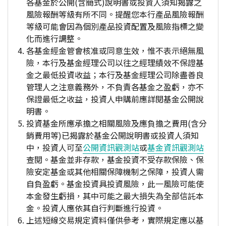
各基金於公開(含簡式)說明書或投資人須知揭露之
風險報酬等級有所不同。提醒您本行產品風險報酬
等級可能會因為個別產品投資配置及風險指標之變
化而進行調整。
各基金經金管會核准或同意生效，惟不表示絕無風
險，本行及基金經理公司以往之經理績效不保證基
金之最低投資收益；本行及基金經理公司除盡善良
管理人之注意義務外，不負責各基金之盈虧，亦不
保證最低之收益，投資人申購前應詳閱基金公開說
明書。
投資基金所應承擔之相關風險及應負擔之費用(含分
銷費用等)已揭露於基金公開說明書或投資人須知
中，投資人可至
公開資訊觀測站
或
基金資訊觀測站
查閱。基金並非存款，基金投資不受存款保險、保
險安定基金或其他相關保障機制之保障，投資人需
自負盈虧。基金投資具投資風險，此一風險可能使
本金發生虧損，其中可能之最大損失為全部信託本
金。投資人應依其自行判斷進行投資。
上述短線交易規定資料僅供參考，實際規定應以基