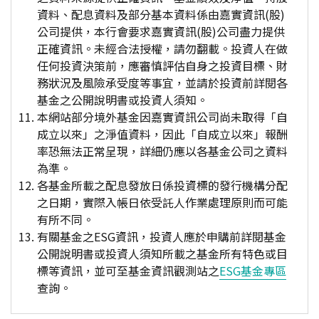
資料、配息資料及部分基本資料係由嘉實資訊(股)
公司提供，本行會要求嘉實資訊(股)公司盡力提供
正確資訊。未經合法授權，請勿翻載。投資人在做
任何投資決策前，應審慎評估自身之投資目標、財
務狀況及風險承受度等事宜，並請於投資前詳閱各
基金之公開說明書或投資人須知。
本網站部分境外基金因嘉實資訊公司尚未取得「自
成立以來」之淨值資料，因此「自成立以來」報酬
率恐無法正常呈現，詳細仍應以各基金公司之資料
為準。
各基金所載之配息發放日係投資標的發行機構分配
之日期，實際入帳日依受託人作業處理原則而可能
有所不同。
有關基金之ESG資訊，投資人應於申購前詳閱基金
公開說明書或投資人須知所載之基金所有特色或目
標等資訊，並可至基金資訊觀測站之
ESG基金專區
查詢。