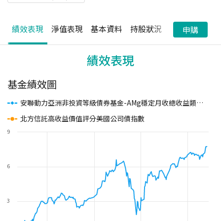
績效表現
淨值表現
基本資料
持股狀況
配息狀況
申購
績效表現
基金績效圖
安聯動力亞洲非投資等級債券基金-AMg穩定月收總收益類股(澳幣避險)
北方信託高收益價值評分美國公司債指數
9
6
3