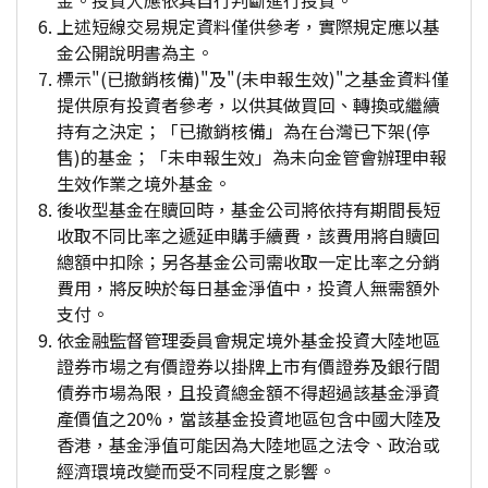
金。投資人應依其自行判斷進行投資。
上述短線交易規定資料僅供參考，實際規定應以基
金公開說明書為主。
標示"(已撤銷核備)"及"(未申報生效)"之基金資料僅
提供原有投資者參考，以供其做買回、轉換或繼續
持有之決定；「已撤銷核備」為在台灣已下架(停
售)的基金；「未申報生效」為未向金管會辦理申報
生效作業之境外基金。
後收型基金在贖回時，基金公司將依持有期間長短
收取不同比率之遞延申購手續費，該費用將自贖回
總額中扣除；另各基金公司需收取一定比率之分銷
費用，將反映於每日基金淨值中，投資人無需額外
支付。
依金融監督管理委員會規定境外基金投資大陸地區
證券市場之有價證券以掛牌上市有價證券及銀行間
債券市場為限，且投資總金額不得超過該基金淨資
產價值之20%，當該基金投資地區包含中國大陸及
香港，基金淨值可能因為大陸地區之法令、政治或
經濟環境改變而受不同程度之影響。