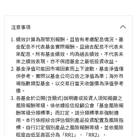
注意事項
績效計算為原幣別報酬，且皆有考慮配息情況。基
金配息不代表基金實際報酬，且過去配息不代表未
來配息。所有基金績效，均為過去績效，不代表未
來之績效表現，亦不保證基金之最低投資收益。
基金淨值可能因市場因素而上下波動，基金淨值僅
供參考，實際以基金公司公告之淨值為準；海外市
場指數類型基金，以交易日當天收盤價為淨值參考
價。
各基金於公開(含簡式)說明書或投資人須知揭露之
風險報酬等級，係依據投信投顧公會「基金風險報
酬等級分類標準」而訂定，該分類標準非強制適
用。本行係經綜合評估個別產品投資配置及風險指
標，自行訂定個別產品之風險報酬等級，並依風險
程度由低至高區分為「RR1」、「RR2」、