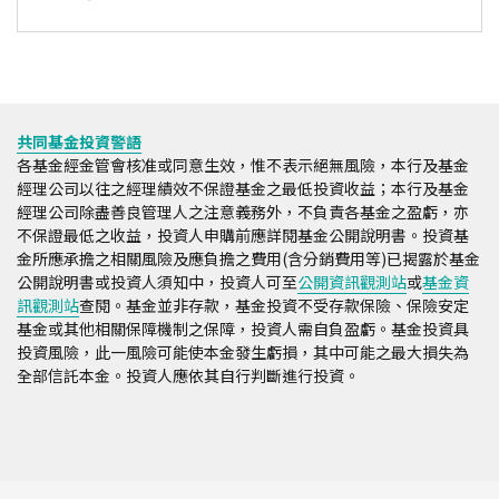
共同基金投資警語
各基金經金管會核准或同意生效，惟不表示絕無風險，本行及基金
經理公司以往之經理績效不保證基金之最低投資收益；本行及基金
經理公司除盡善良管理人之注意義務外，不負責各基金之盈虧，亦
不保證最低之收益，投資人申購前應詳閱基金公開說明書。投資基
金所應承擔之相關風險及應負擔之費用(含分銷費用等)已揭露於基金
公開說明書或投資人須知中，投資人可至
公開資訊觀測站
或
基金資
訊觀測站
查閱。基金並非存款，基金投資不受存款保險、保險安定
基金或其他相關保障機制之保障，投資人需自負盈虧。基金投資具
投資風險，此一風險可能使本金發生虧損，其中可能之最大損失為
全部信託本金。投資人應依其自行判斷進行投資。