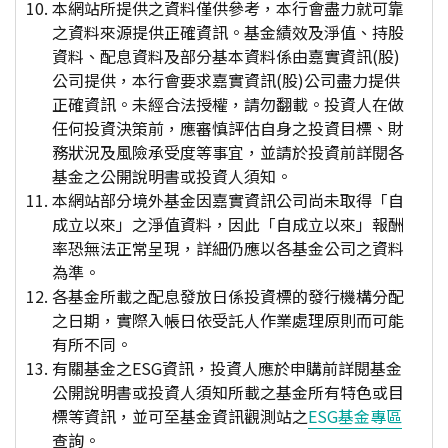
本網站所提供之資料僅供參考，本行會盡力就可靠
之資料來源提供正確資訊。基金績效及淨值、持股
資料、配息資料及部分基本資料係由嘉實資訊(股)
公司提供，本行會要求嘉實資訊(股)公司盡力提供
正確資訊。未經合法授權，請勿翻載。投資人在做
任何投資決策前，應審慎評估自身之投資目標、財
務狀況及風險承受度等事宜，並請於投資前詳閱各
基金之公開說明書或投資人須知。
本網站部分境外基金因嘉實資訊公司尚未取得「自
成立以來」之淨值資料，因此「自成立以來」報酬
率恐無法正常呈現，詳細仍應以各基金公司之資料
為準。
各基金所載之配息發放日係投資標的發行機構分配
之日期，實際入帳日依受託人作業處理原則而可能
有所不同。
有關基金之ESG資訊，投資人應於申購前詳閱基金
公開說明書或投資人須知所載之基金所有特色或目
標等資訊，並可至基金資訊觀測站之
ESG基金專區
查詢。