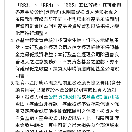
「RR3」、「RR4」、「RR5」五個等級，其可能與
各基金於公開(含簡式)說明書或投資人須知揭露之
風險報酬等級有所不同。提醒您本行產品風險報酬
等級可能會因為個別產品投資配置及風險指標之變
化而進行調整。
各基金經金管會核准或同意生效，惟不表示絕無風
險，本行及基金經理公司以往之經理績效不保證基
金之最低投資收益；本行及基金經理公司除盡善良
管理人之注意義務外，不負責各基金之盈虧，亦不
保證最低之收益，投資人申購前應詳閱基金公開說
明書。
投資基金所應承擔之相關風險及應負擔之費用(含分
銷費用等)已揭露於基金公開說明書或投資人須知
中，投資人可至
公開資訊觀測站
或
基金資訊觀測站
查閱。基金並非存款，基金投資不受存款保險、保
險安定基金或其他相關保障機制之保障，投資人需
自負盈虧。基金投資具投資風險，此一風險可能使
本金發生虧損，其中可能之最大損失為全部信託本