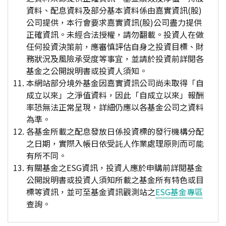
資料、配息資料及部分基本資料係由嘉實資訊(股)
公司提供，本行會要求嘉實資訊(股)公司盡力提供
正確資訊。未經合法授權，請勿翻載。投資人在做
任何投資決策前，應審慎評估自身之投資目標、財
務狀況及風險承受度等事宜，並請於投資前詳閱各
基金之公開說明書或投資人須知。
本網站部分境外基金因嘉實資訊公司尚未取得「自
成立以來」之淨值資料，因此「自成立以來」報酬
率恐無法正常呈現，詳細仍應以各基金公司之資料
為準。
各基金所載之配息發放日係投資標的發行機構分配
之日期，實際入帳日依受託人作業處理原則而可能
有所不同。
有關基金之ESG資訊，投資人應於申購前詳閱基金
公開說明書或投資人須知所載之基金所有特色或目
標等資訊，並可至基金資訊觀測站之
ESG基金專區
查詢。