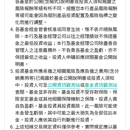
各基金於公開(含簡式)說明書或投資人須知揭露之
風險報酬等級有所不同。提醒您本行產品風險報酬
等級可能會因為個別產品投資配置及風險指標之變
化而進行調整。
各基金經金管會核准或同意生效，惟不表示絕無風
險，本行及基金經理公司以往之經理績效不保證基
金之最低投資收益；本行及基金經理公司除盡善良
管理人之注意義務外，不負責各基金之盈虧，亦不
保證最低之收益，投資人申購前應詳閱基金公開說
明書。
投資基金所應承擔之相關風險及應負擔之費用(含分
銷費用等)已揭露於基金公開說明書或投資人須知
中，投資人可至
公開資訊觀測站
或
基金資訊觀測站
查閱。基金並非存款，基金投資不受存款保險、保
險安定基金或其他相關保障機制之保障，投資人需
自負盈虧。基金投資具投資風險，此一風險可能使
本金發生虧損，其中可能之最大損失為全部信託本
金。投資人應依其自行判斷進行投資。
上述短線交易規定資料僅供參考，實際規定應以基