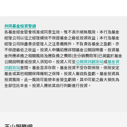
共同基金投資警語
各基金經金管會核准或同意生效，惟不表示絕無風險，本行及基金
經理公司以往之經理績效不保證基金之最低投資收益；本行及基金
經理公司除盡善良管理人之注意義務外，不負責各基金之盈虧，亦
不保證最低之收益，投資人申購前應詳閱基金公開說明書。投資基
金所應承擔之相關風險及應負擔之費用(含分銷費用等)已揭露於基金
公開說明書或投資人須知中，投資人可至
公開資訊觀測站
或
基金資
訊觀測站
查閱。基金並非存款，基金投資不受存款保險、保險安定
基金或其他相關保障機制之保障，投資人需自負盈虧。基金投資具
投資風險，此一風險可能使本金發生虧損，其中可能之最大損失為
全部信託本金。投資人應依其自行判斷進行投資。
玉山服務網