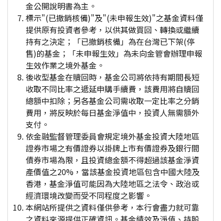
金公開說明書為主。
標示"(已撤銷核備)"及"(未申報生效)"之基金資料僅
提供原有投資者參考，以供其做買回、轉換或繼續
持有之決定；「已撤銷核備」為在台灣已下架(停
售)的基金；「未申報生效」為未向金管會辦理申報
生效作業之境外基金。
後收型基金在贖回時，基金公司將依持有期間長短
收取不同比率之遞延申購手續費，該費用將自贖回
總額中扣除；另各基金公司需收取一定比率之分銷
費用，將反映於每日基金淨值中，投資人無需額外
支付。
依金融監督管理委員會規定境外基金投資大陸地區
證券市場之有價證券以掛牌上市有價證券及銀行間
債券市場為限，且投資總金額不得超過該基金淨資
產價值之20%，當該基金投資地區包含中國大陸及
香港，基金淨值可能因為大陸地區之法令、政治或
經濟環境改變而受不同程度之影響。
本網站所提供之資料僅供參考，本行會盡力就可靠
之資料來源提供正確資訊。基金績效及淨值、持股