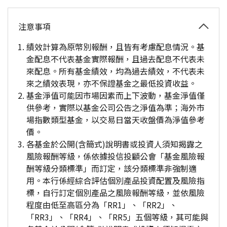
注意事項
績效計算為原幣別報酬，且皆有考慮配息情況。基
金配息不代表基金實際報酬，且過去配息不代表未
來配息。所有基金績效，均為過去績效，不代表未
來之績效表現，亦不保證基金之最低投資收益。
基金淨值可能因市場因素而上下波動，基金淨值僅
供參考，實際以基金公司公告之淨值為準；海外市
場指數類型基金，以交易日當天收盤價為淨值參考
價。
各基金於公開(含簡式)說明書或投資人須知揭露之
風險報酬等級，係依據投信投顧公會「基金風險報
酬等級分類標準」而訂定，該分類標準非強制適
用。本行係經綜合評估個別產品投資配置及風險指
標，自行訂定個別產品之風險報酬等級，並依風險
程度由低至高區分為「RR1」、「RR2」、
「RR3」、「RR4」、「RR5」五個等級，其可能與